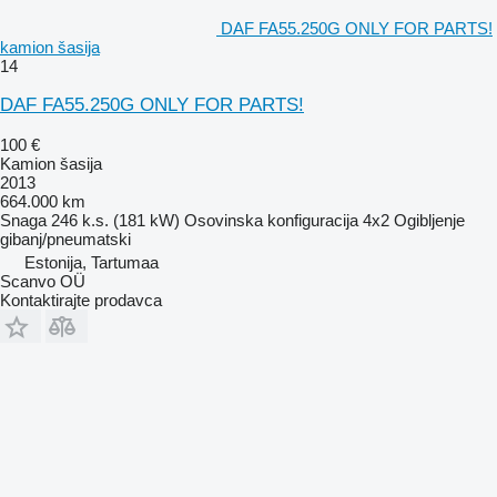
DAF FA55.250G ONLY FOR PARTS!
kamion šasija
14
DAF FA55.250G ONLY FOR PARTS!
100 €
Kamion šasija
2013
664.000 km
Snaga
246 k.s. (181 kW)
Osovinska konfiguracija
4x2
Ogibljenje
gibanj/pneumatski
Estonija, Tartumaa
Scanvo OÜ
Kontaktirajte prodavca