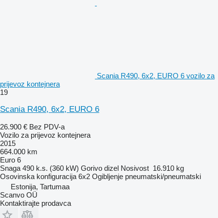
Scania R490, 6x2, EURO 6 vozilo za
prijevoz kontejnera
19
Scania R490, 6x2, EURO 6
26.900 €
Bez PDV-a
Vozilo za prijevoz kontejnera
2015
664.000 km
Euro 6
Snaga
490 k.s. (360 kW)
Gorivo
dizel
Nosivost
16.910 kg
Osovinska konfiguracija
6x2
Ogibljenje
pneumatski/pneumatski
Estonija, Tartumaa
Scanvo OÜ
Kontaktirajte prodavca