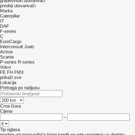
građevinski utovarivači
prednji utovarivači
Marka
Caterpillar
IT
DAF
F-series
C
EuroCargo
Interconsult
Joab
Actros
Scania
P-series
R-series
Volvo
FE
FH
FMX
prikaži sve
Lokacija
Pretraga po radijusu
Crna Gora
Cijena
–
Tip oglasa
prodaja
od proizvođača
lizing
kredit
na rate
razmjena uz doplatu