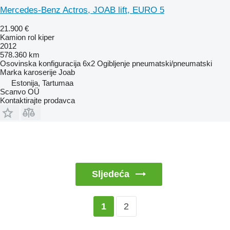
Mercedes-Benz Actros, JOAB lift, EURO 5
21.900 €
Kamion rol kiper
2012
578.360 km
Osovinska konfiguracija
6x2
Ogibljenje
pneumatski/pneumatski
Marka karoserije
Joab
Estonija, Tartumaa
Scanvo OÜ
Kontaktirajte prodavca
Sljedeća
2
1