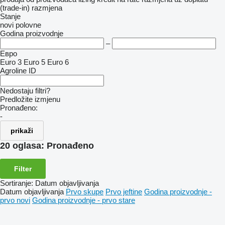
(trade-in)
razmjena
Stanje
novi
polovne
Godina proizvodnje
–
Евро
Euro 3
Euro 5
Euro 6
Agroline ID
Nedostaju filtri?
Predložite izmjenu
Pronađeno:
-
prikaži
20 oglasa:
Pronađeno
Filter
Sortiranje
:
Datum objavljivanja
Datum objavljivanja
Prvo skupe
Prvo jeftine
Godina proizvodnje -
prvo novi
Godina proizvodnje - prvo stare