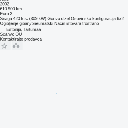
2002
610.900 km
Euro 3
Snaga
420 k.s. (309 kW)
Gorivo
dizel
Osovinska konfiguracija
6x2
Ogibljenje
gibanj/pneumatski
Način istovara
trostrano
Estonija, Tartumaa
Scanvo OÜ
Kontaktirajte prodavca