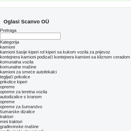
Oglasi Scanvo OÜ
Pretraga
Kategorija
kamioni
kamioni šasije
kiperi
rol kiperi sa kukom
vozila za prijevoz
kontejnera
kamioni podizači kontejnera
kamioni sa kliznom ceradom
komunalna vozila
komunalne mašine
kamioni za smeće
autofekalci
tegljači
prikolice
prikolice kiperi
opreme
оpremе za teretna vozila
autodizalice s kranom
opreme
opreme za šumarstvo
šumarske dizalice
traktori
mini traktori
građevinske mašine