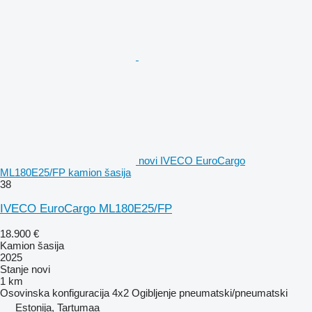
novi IVECO EuroCargo
ML180E25/FP kamion šasija
38
IVECO EuroCargo ML180E25/FP
18.900 €
Kamion šasija
2025
Stanje
novi
1 km
Osovinska konfiguracija
4x2
Ogibljenje
pneumatski/pneumatski
Estonija, Tartumaa