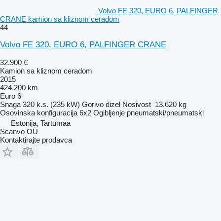
Volvo FE 320, EURO 6, PALFINGER
CRANE kamion sa kliznom ceradom
44
Volvo FE 320, EURO 6, PALFINGER CRANE
32.900 €
Kamion sa kliznom ceradom
2015
424.200 km
Euro 6
Snaga
320 k.s. (235 kW)
Gorivo
dizel
Nosivost
13.620 kg
Osovinska konfiguracija
6x2
Ogibljenje
pneumatski/pneumatski
Estonija, Tartumaa
Scanvo OÜ
Kontaktirajte prodavca