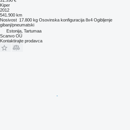
31.990 €
Kiper
2012
541.900 km
Nosivost
17.800 kg
Osovinska konfiguracija
8x4
Ogibljenje
gibanj/pneumatski
Estonija, Tartumaa
Scanvo OÜ
Kontaktirajte prodavca