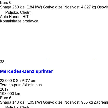
Euro 6
Snaga
250 k.s. (184 kW)
Gorivo
dizel
Nosivost
4.827 kg
Osovin
Poljska, Chełm
Auto Handel HIT
Kontaktirajte prodavca
33
Mercedes-Benz sprinter
23.000 €
Sa PDV-om
Teretno-putnički minibus
2017
198.000 km
Euro 6
Snaga
143 k.s. (105 kW)
Gorivo
dizel
Nosivost
955 kg
Zaprem
Poljska, Chełm