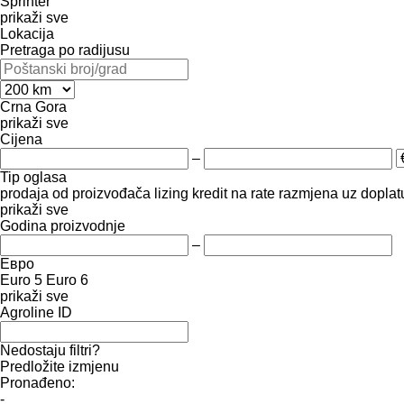
Sprinter
prikaži sve
Lokacija
Pretraga po radijusu
Crna Gora
prikaži sve
Cijena
–
Tip oglasa
prodaja
od proizvođača
lizing
kredit
na rate
razmjena uz doplatu
prikaži sve
Godina proizvodnje
–
Евро
Euro 5
Euro 6
prikaži sve
Agroline ID
Nedostaju filtri?
Predložite izmjenu
Pronađeno:
-