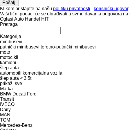
Klikom pristajete na našu
politiku privatnosti
i
korisnički ugovor
.
Vaši lični podaci će se obrađivati ​​u svrhu davanja odgovora na 
Oglasi Auto Handel HIT
Pretraga
Kategorija
minibusevi
putnički minibusevi
teretno-putnički minibusevi
moto
motocikli
kamioni
šlep auta
automobili
komercijalna vozila
šlep auta < 3.5t
prikaži sve
Marka
BMW
Ducati
Ford
Transit
IVECO
Daily
MAN
TGM
Mercedes-Benz