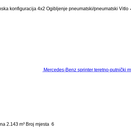
ska konfiguracija
4x2
Ogibljenje
pneumatski/pneumatski
Vitlo
Mercedes-Benz sprinter teretno-putnički m
ina
2.143 m³
Broj mjesta
6