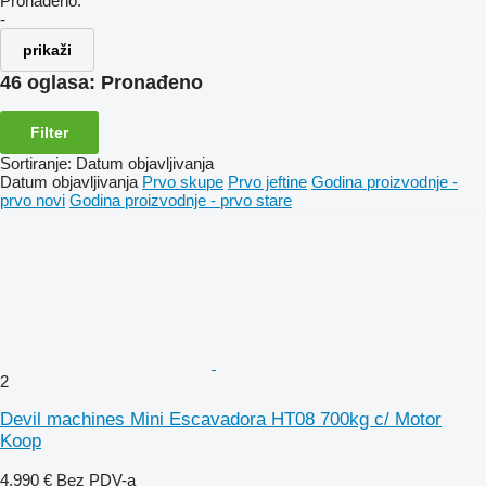
Pronađeno:
-
prikaži
46 oglasa:
Pronađeno
Filter
Sortiranje
:
Datum objavljivanja
Datum objavljivanja
Prvo skupe
Prvo jeftine
Godina proizvodnje -
prvo novi
Godina proizvodnje - prvo stare
2
Devil machines Mini Escavadora HT08 700kg c/ Motor
Koop
4.990 €
Bez PDV-a