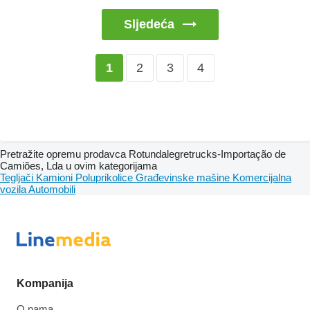
Sljedeća
2
3
4
1
Pretražite opremu prodavca Rotundalegretrucks-Importação de
Camiões, Lda u ovim kategorijama
Tegljači
Kamioni
Poluprikolice
Građevinske mašine
Komercijalna
vozila
Automobili
Kompanija
O nama