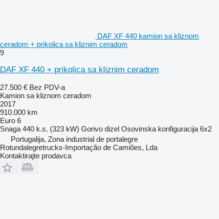
DAF XF 440 kamion sa kliznom
ceradom + prikolica sa kliznim ceradom
9
DAF XF 440 + prikolica sa kliznim ceradom
27.500 €
Bez PDV-a
Kamion sa kliznom ceradom
2017
910.000 km
Euro 6
Snaga
440 k.s. (323 kW)
Gorivo
dizel
Osovinska konfiguracija
6x2
Portugalija, Zona industrial de portalegre
Rotundalegretrucks-Importação de Camiões, Lda
Kontaktirajte prodavca