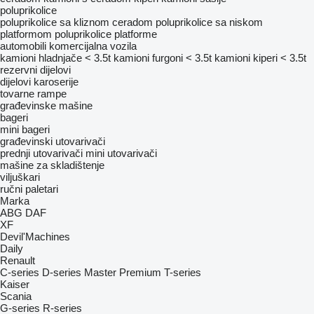
poluprikolice
poluprikolice sa kliznom ceradom
poluprikolice sa niskom
platformom
poluprikolice platforme
automobili
komercijalna vozila
kamioni hladnjače < 3.5t
kamioni furgoni < 3.5t
kamioni kiperi < 3.5t
rezervni dijelovi
dijelovi karoserije
tovarne rampe
građevinske mašine
bageri
mini bageri
građevinski utovarivači
prednji utovarivači
mini utovarivači
mašine za skladištenje
viljuškari
ručni paletari
Marka
ABG
DAF
XF
Devil'Machines
Daily
Renault
C-series
D-series
Master
Premium
T-series
Kaiser
Scania
G-series
R-series