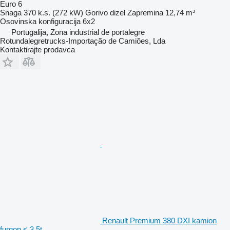
Euro 6
Snaga
370 k.s. (272 kW)
Gorivo
dizel
Zapremina
12,74 m³
Osovinska konfiguracija
6x2
Portugalija, Zona industrial de portalegre
Rotundalegretrucks-Importação de Camiões, Lda
Kontaktirajte prodavca
Renault Premium 380 DXI kamion
furgon < 3.5t