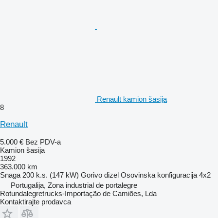
Renault kamion šasija
8
Renault
5.000 €
Bez PDV-a
Kamion šasija
1992
363.000 km
Snaga
200 k.s. (147 kW)
Gorivo
dizel
Osovinska konfiguracija
4x2
Portugalija, Zona industrial de portalegre
Rotundalegretrucks-Importação de Camiões, Lda
Kontaktirajte prodavca