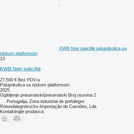
KWB Non spécifié poluprikolica sa
niskom platformom
13
KWB Non spécifié
27.500 €
Bez PDV-a
Poluprikolica sa niskom platformom
2025
Ogibljenje
pneumatski/pneumatski
Broj osovina
2
Portugalija, Zona industrial de portalegre
Rotundalegretrucks-Importação de Camiões, Lda
Kontaktirajte prodavca