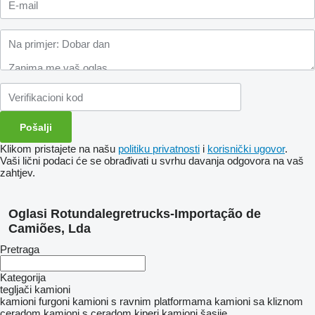
Klikom pristajete na našu
politiku privatnosti
i
korisnički ugovor
.
Vaši lični podaci će se obrađivati ​​u svrhu davanja odgovora na vaš
zahtjev.
Oglasi Rotundalegretrucks-Importação de
Camiões, Lda
Pretraga
Kategorija
tegljači
kamioni
kamioni furgoni
kamioni s ravnim platformama
kamioni sa kliznom
ceradom
kamioni s ceradom
kiperi
kamioni šasije