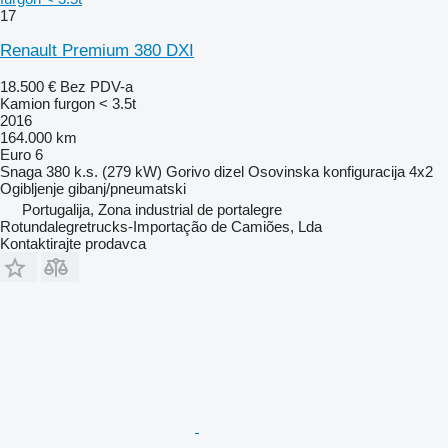
17
Renault Premium 380 DXI
18.500 €
Bez PDV-a
Kamion furgon < 3.5t
2016
164.000 km
Euro 6
Snaga
380 k.s. (279 kW)
Gorivo
dizel
Osovinska konfiguracija
4x2
Ogibljenje
gibanj/pneumatski
Portugalija, Zona industrial de portalegre
Rotundalegretrucks-Importação de Camiões, Lda
Kontaktirajte prodavca