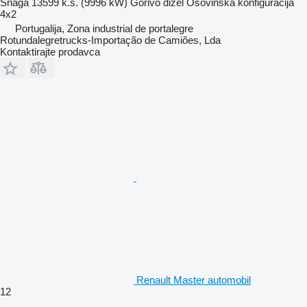
Snaga
13599 k.s. (9996 kW)
Gorivo
dizel
Osovinska konfiguracija
4x2
Portugalija, Zona industrial de portalegre
Rotundalegretrucks-Importação de Camiões, Lda
Kontaktirajte prodavca
Renault Master automobil
12