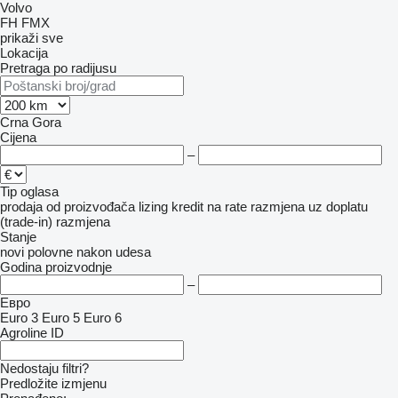
Volvo
FH
FMX
prikaži sve
Lokacija
Pretraga po radijusu
Crna Gora
Cijena
–
Tip oglasa
prodaja
od proizvođača
lizing
kredit
na rate
razmjena uz doplatu
(trade-in)
razmjena
Stanje
novi
polovne
nakon udesa
Godina proizvodnje
–
Евро
Euro 3
Euro 5
Euro 6
Agroline ID
Nedostaju filtri?
Predložite izmjenu