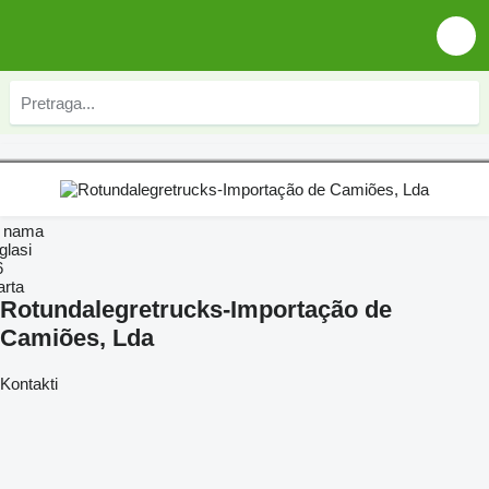
 nama
glasi
6
arta
Rotundalegretrucks-Importação de
Camiões, Lda
Kontakti