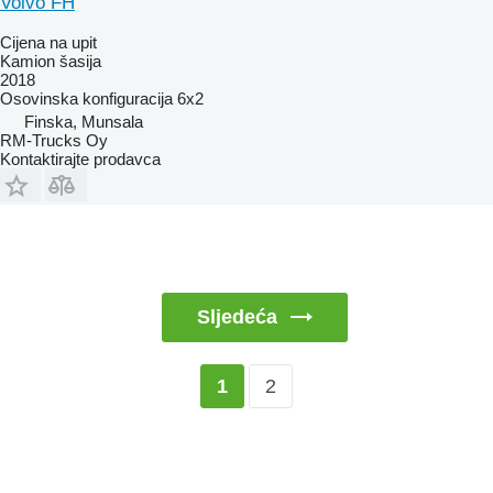
Volvo FH
Cijena na upit
Kamion šasija
2018
Osovinska konfiguracija
6x2
Finska, Munsala
RM-Trucks Oy
Kontaktirajte prodavca
Sljedeća
2
1