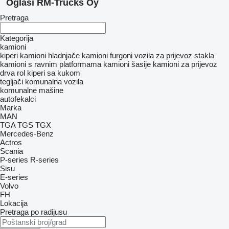
Oglasi RM-Trucks Oy
Pretraga
Kategorija
kamioni
kiperi
kamioni hladnjače
kamioni furgoni
vozila za prijevoz stakla
kamioni s ravnim platformama
kamioni šasije
kamioni za prijevoz
drva
rol kiperi sa kukom
tegljači
komunalna vozila
komunalne mašine
autofekalci
Marka
MAN
TGA
TGS
TGX
Mercedes-Benz
Actros
Scania
P-series
R-series
Sisu
E-series
Volvo
FH
Lokacija
Pretraga po radijusu