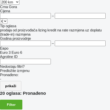
Crna Gora
Cijena
–
Tip oglasa
prodaja
od proizvođača
lizing
kredit
na rate
razmjena uz doplatu
(trade-in)
razmjena
Godina proizvodnje
–
Евро
Euro 3
Euro 6
Agroline ID
Nedostaju filtri?
Predložite izmjenu
Pronađeno:
-
prikaži
20 oglasa:
Pronađeno
Filter