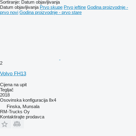
Sortiranje
:
Datum objavljivanja
Datum objavljivanja
Prvo skupe
Prvo jeftine
Godina proizvodnje -
prvo novi
Godina proizvodnje - prvo stare
2
Volvo FH13
Cijena na upit
Tegljač
2018
Osovinska konfiguracija
8x4
Finska, Munsala
RM-Trucks Oy
Kontaktirajte prodavca