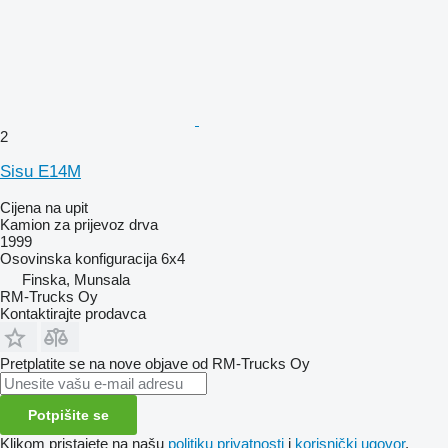
2
Sisu E14M
Cijena na upit
Kamion za prijevoz drva
1999
Osovinska konfiguracija
6x4
Finska, Munsala
RM-Trucks Oy
Kontaktirajte prodavca
Pretplatite se na nove objave od RM-Trucks Oy
Potpišite se
Klikom pristajete na našu
politiku privatnosti
i
korisnički ugovor
.