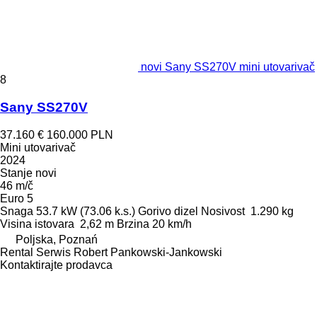
novi Sany SS270V mini utovarivač
8
Sany SS270V
37.160 €
160.000 PLN
Mini utovarivač
2024
Stanje
novi
46 m/č
Euro 5
Snaga
53.7 kW (73.06 k.s.)
Gorivo
dizel
Nosivost
1.290 kg
Visina istovara
2,62 m
Brzina
20 km/h
Poljska, Poznań
Rental Serwis Robert Pankowski-Jankowski
Kontaktirajte prodavca