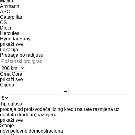
Marka
Ammann
ASC
Caterpillar
CS
Dieci
Hercules
Hyundai
Sany
prikaži sve
Lokacija
Pretraga po radijusu
Crna Gora
prikaži sve
Cijena
–
Tip oglasa
prodaja
od proizvođača
lizing
kredit
na rate
razmjena uz
doplatu (trade-in)
razmjena
prikaži sve
Stanje
novi
polovne
demonstraciona