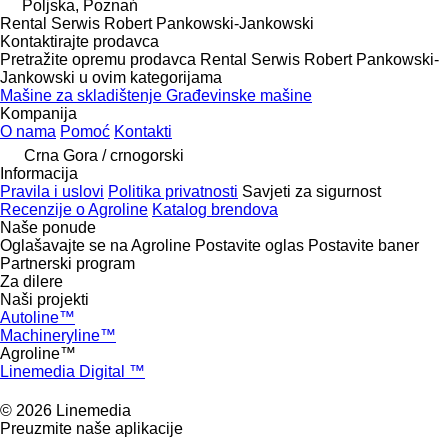
Poljska, Poznań
Rental Serwis Robert Pankowski-Jankowski
Kontaktirajte prodavca
Pretražite opremu prodavca Rental Serwis Robert Pankowski-
Jankowski u ovim kategorijama
Mašine za skladištenje
Građevinske mašine
Kompanija
O nama
Pomoć
Kontakti
Crna Gora / crnogorski
Informacija
Pravila i uslovi
Politika privatnosti
Savjeti za sigurnost
Recenzije o Agroline
Katalog brendova
Naše ponude
Oglašavajte se na Agroline
Postavite oglas
Postavite baner
Partnerski program
Za dilere
Naši projekti
Autoline™
Machineryline™
Agroline™
Linemedia Digital ™
© 2026 Linemedia
Preuzmite naše aplikacije