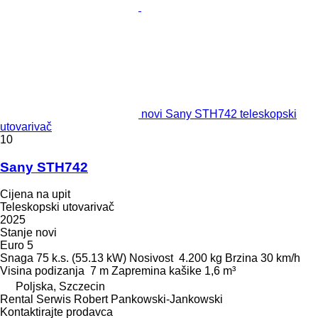
novi Sany STH742 teleskopski
utovarivač
10
Sany STH742
Cijena na upit
Teleskopski utovarivač
2025
Stanje
novi
Euro 5
Snaga
75 k.s. (55.13 kW)
Nosivost
4.200 kg
Brzina
30 km/h
Visina podizanja
7 m
Zapremina kašike
1,6 m³
Poljska, Szczecin
Rental Serwis Robert Pankowski-Jankowski
Kontaktirajte prodavca