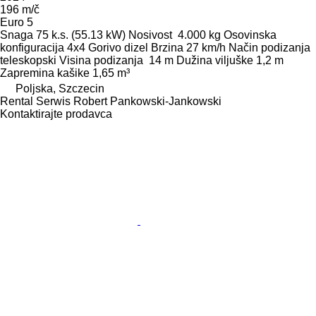
196 m/č
Euro 5
Snaga
75 k.s. (55.13 kW)
Nosivost
4.000 kg
Osovinska
konfiguracija
4x4
Gorivo
dizel
Brzina
27 km/h
Način podizanja
teleskopski
Visina podizanja
14 m
Dužina viljuške
1,2 m
Zapremina kašike
1,65 m³
Poljska, Szczecin
Rental Serwis Robert Pankowski-Jankowski
Kontaktirajte prodavca