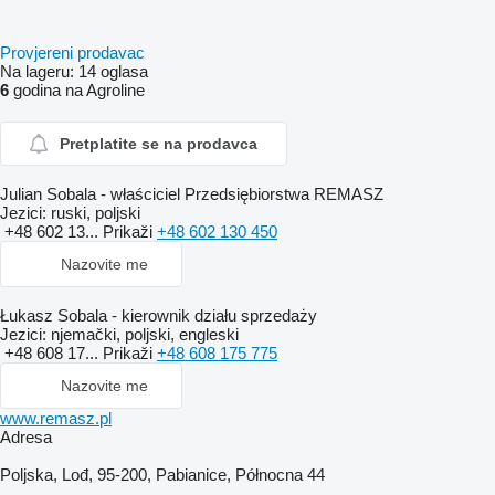
Provjereni prodavac
Na lageru:
14 oglasa
6
godina na Agroline
Pretplatite se na prodavca
Julian Sobala - właściciel Przedsiębiorstwa REMASZ
Jezici:
ruski, poljski
+48 602 13...
Prikaži
+48 602 130 450
Nazovite me
Łukasz Sobala - kierownik działu sprzedaży
Jezici:
njemački, poljski, engleski
+48 608 17...
Prikaži
+48 608 175 775
Nazovite me
www.remasz.pl
Adresa
Poljska, Lođ, 95-200, Pabianice, Północna 44