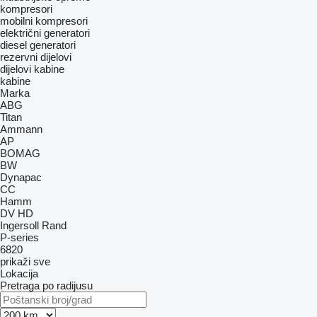
kompresori
mobilni kompresori
električni generatori
diesel generatori
rezervni dijelovi
dijelovi kabine
kabine
Marka
ABG
Titan
Ammann
AP
BOMAG
BW
Dynapac
CC
Hamm
DV
HD
Ingersoll Rand
P-series
6820
prikaži sve
Lokacija
Pretraga po radijusu