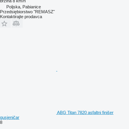
brzina
8 km/h
Poljska, Pabianice
Przedsiębiorstwo "REMASZ"
Kontaktirajte prodavca
ABG Titan 7820 asfaltni finišer
gusjeničar
8