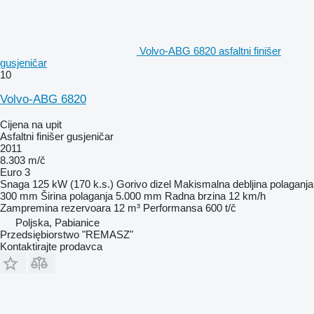
Volvo-ABG 6820 asfaltni finišer
gusjeničar
10
Volvo-ABG 6820
Cijena na upit
Asfaltni finišer gusjeničar
2011
8.303 m/č
Euro 3
Snaga
125 kW (170 k.s.)
Gorivo
dizel
Makismalna debljina polaganja
300 mm
Širina polaganja
5.000 mm
Radna brzina
12 km/h
Zampremina rezervoara
12 m³
Performansa
600 t/č
Poljska, Pabianice
Przedsiębiorstwo "REMASZ"
Kontaktirajte prodavca