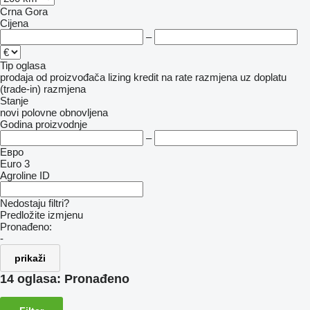
Crna Gora
Cijena
–
Tip oglasa
prodaja
od proizvođača
lizing
kredit
na rate
razmjena uz doplatu
(trade-in)
razmjena
Stanje
novi
polovne
obnovljena
Godina proizvodnje
–
Евро
Euro 3
Agroline ID
Nedostaju filtri?
Predložite izmjenu
Pronađeno:
-
prikaži
14 oglasa:
Pronađeno