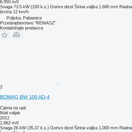
6.950 m/č
Snaga
73.5 kW (100 k.s.)
Gorivo
dizel
Širina valjka
1.680 mm
Radna
brzina
12 km/h
Poljska, Pabianice
Przedsiębiorstwo "REMASZ"
Kontaktirajte prodavca
2
BOMAG BW 100 AD-4
Cijena na upit
Mali valjak
2012
1.862 m/č
Snaga
26 kW (35.37 k.s.)
Gorivo
dizel
Širina valjka
1.000 mm
Radna