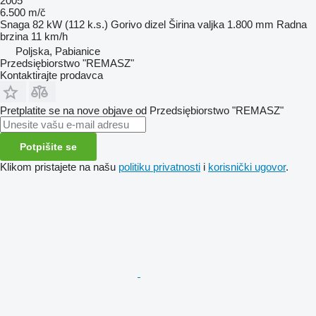
2005
6.500 m/č
Snaga
82 kW (112 k.s.)
Gorivo
dizel
Širina valjka
1.800 mm
Radna
brzina
11 km/h
Poljska, Pabianice
Przedsiębiorstwo "REMASZ"
Kontaktirajte prodavca
Pretplatite se na nove objave od Przedsiębiorstwo "REMASZ"
Potpišite se
Klikom pristajete na našu
politiku privatnosti
i
korisnički ugovor
.