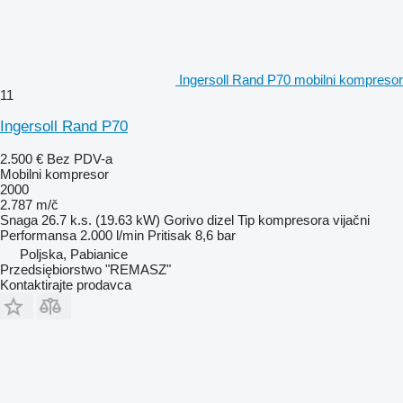
Ingersoll Rand P70 mobilni kompresor
11
Ingersoll Rand P70
2.500 €
Bez PDV-a
Mobilni kompresor
2000
2.787 m/č
Snaga
26.7 k.s. (19.63 kW)
Gorivo
dizel
Tip kompresora
vijačni
Performansa
2.000 l/min
Pritisak
8,6 bar
Poljska, Pabianice
Przedsiębiorstwo "REMASZ"
Kontaktirajte prodavca