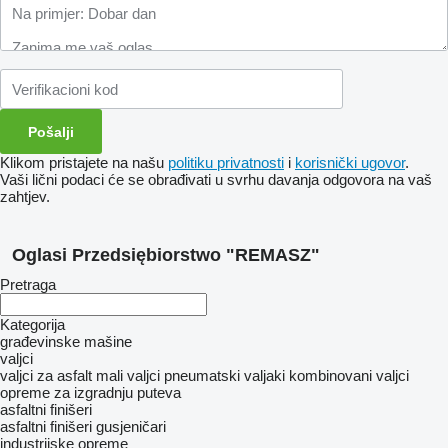
Klikom pristajete na našu
politiku privatnosti
i
korisnički ugovor
.
Vaši lični podaci će se obrađivati ​​u svrhu davanja odgovora na vaš
zahtjev.
Oglasi Przedsiębiorstwo "REMASZ"
Pretraga
Kategorija
građevinske mašine
valjci
valjci za asfalt
mali valjci
pneumatski valjaki
kombinovani valjci
opreme za izgradnju puteva
asfaltni finišeri
asfaltni finišeri gusjeničari
industrijske opreme