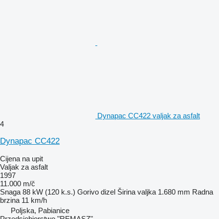
Dynapac CC422 valjak za asfalt
4
Dynapac CC422
Cijena na upit
Valjak za asfalt
1997
11.000 m/č
Snaga
88 kW (120 k.s.)
Gorivo
dizel
Širina valjka
1.680 mm
Radna
brzina
11 km/h
Poljska, Pabianice
Przedsiębiorstwo "REMASZ"