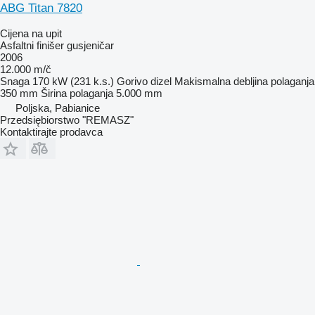
ABG Titan 7820
Cijena na upit
Asfaltni finišer gusjeničar
2006
12.000 m/č
Snaga
170 kW (231 k.s.)
Gorivo
dizel
Makismalna debljina polaganja
350 mm
Širina polaganja
5.000 mm
Poljska, Pabianice
Przedsiębiorstwo "REMASZ"
Kontaktirajte prodavca