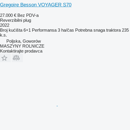
Gregoire Besson VOYAGER S70
27.000 €
Bez PDV-a
Reverzibilni plug
2022
Broj kućišta
6+1
Performansa
3 ha/čas
Potrebna snaga traktora
235
k.s.
Poljska, Goworów
MASZYNY ROLNICZE
Kontaktirajte prodavca