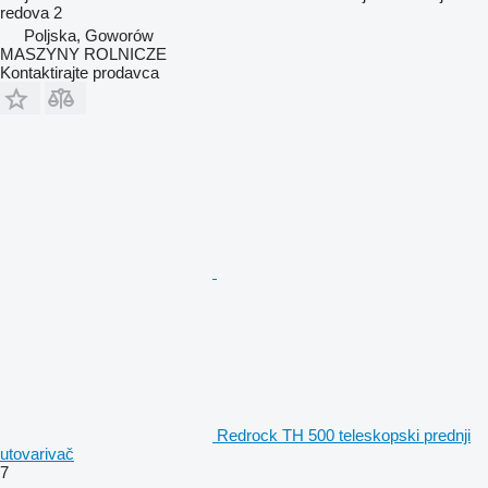
redova
2
Poljska, Goworów
MASZYNY ROLNICZE
Kontaktirajte prodavca
Redrock TH 500 teleskopski prednji
utovarivač
7