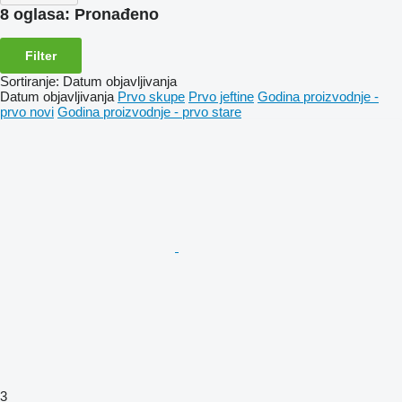
8 oglasa:
Pronađeno
Filter
Sortiranje
:
Datum objavljivanja
Datum objavljivanja
Prvo skupe
Prvo jeftine
Godina proizvodnje -
prvo novi
Godina proizvodnje - prvo stare
3