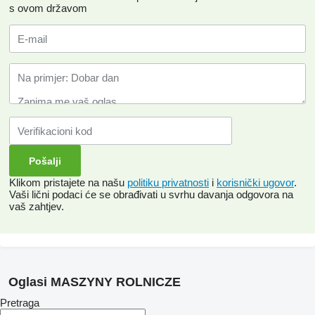
s ovom državom
Klikom pristajete na našu
politiku privatnosti
i
korisnički ugovor
.
Vaši lični podaci će se obrađivati ​​u svrhu davanja odgovora na
vaš zahtjev.
Oglasi MASZYNY ROLNICZE
Pretraga