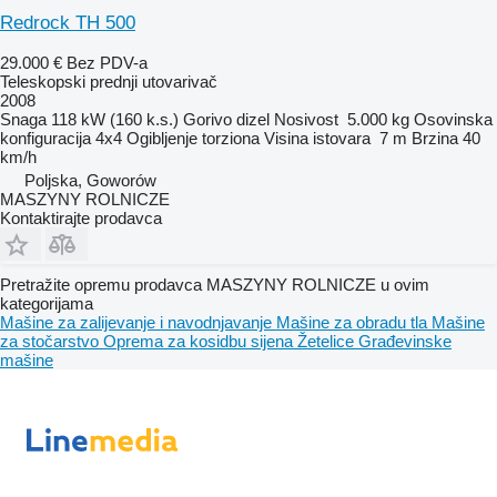
Redrock TH 500
29.000 €
Bez PDV-a
Teleskopski prednji utovarivač
2008
Snaga
118 kW (160 k.s.)
Gorivo
dizel
Nosivost
5.000 kg
Osovinska
konfiguracija
4x4
Ogibljenje
torziona
Visina istovara
7 m
Brzina
40
km/h
Poljska, Goworów
MASZYNY ROLNICZE
Kontaktirajte prodavca
Pretražite opremu prodavca MASZYNY ROLNICZE u ovim
kategorijama
Mašine za zaliјеvanje i navodnjavanje
Mašine za obradu tla
Mašine
za stočarstvo
Oprema za kosidbu sijena
Žetelice
Građevinske
mašine