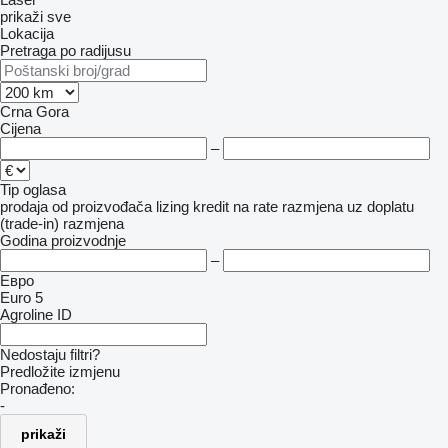
prikaži sve
Lokacija
Pretraga po radijusu
Crna Gora
Cijena
–
Tip oglasa
prodaja
od proizvođača
lizing
kredit
na rate
razmjena uz doplatu
(trade-in)
razmjena
Godina proizvodnje
–
Евро
Euro 5
Agroline ID
Nedostaju filtri?
Predložite izmjenu
Pronađeno:
-
prikaži