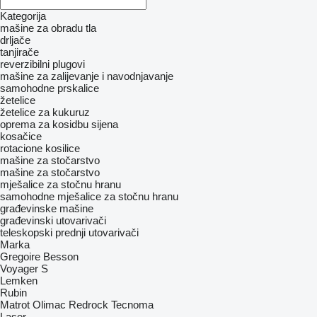
Kategorija
mašine za obradu tla
drljače
tanjirače
reverzibilni plugovi
mašine za zaliјеvanje i navodnjavanje
samohodne prskalice
žetelice
žetelice za kukuruz
oprema za kosidbu sijena
kosačice
rotacione kosilice
mašine za stočarstvo
mašine za stočarstvo
mješalice za stočnu hranu
samohodne mješalice za stočnu hranu
građevinske mašine
građevinski utovarivači
teleskopski prednji utovarivači
Marka
Gregoire Besson
Voyager S
Lemken
Rubin
Matrot
Olimac
Redrock
Tecnoma
Laser