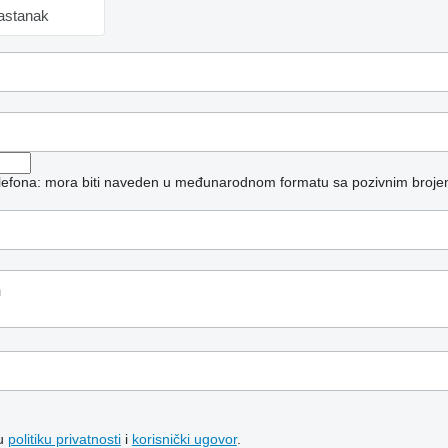
sastanak
telefona: mora biti naveden u međunarodnom formatu sa pozivnim broje
šu
politiku privatnosti
i
korisnički ugovor
.