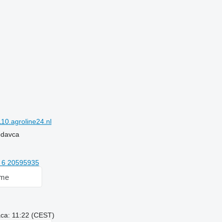
0.agroline24.nl
rodavca
 6 20595935
 me
aca: 11:22 (CEST)