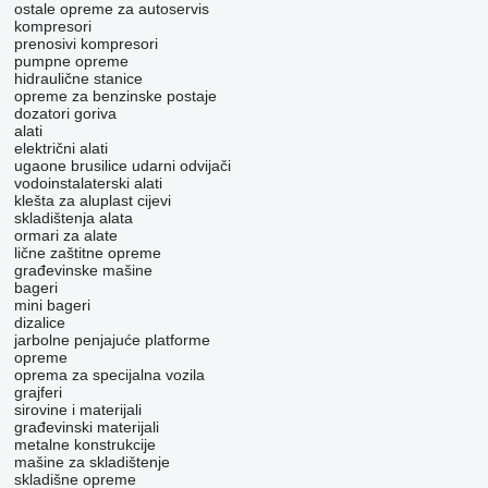
ostale opreme za autoservis
kompresori
prenosivi kompresori
pumpne opreme
hidraulične stanice
opreme za benzinske postaje
dozatori goriva
alati
električni alati
ugaone brusilice
udarni odvijači
vodoinstalaterski alati
klešta za aluplast cijevi
skladištenja alata
ormari za alate
lične zaštitne opreme
građevinske mašine
bageri
mini bageri
dizalice
jarbolne penjajuće platforme
opreme
oprema za specijalna vozila
grajferi
sirovine i materijali
građevinski materijali
metalne konstrukcije
mašine za skladištenje
skladišne opreme