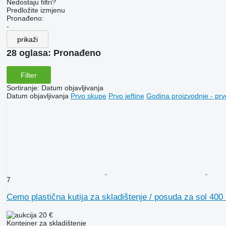
Nedostaju filtri?
Predložite izmjenu
Pronađeno:
-
prikaži
28 oglasa:
Pronađeno
Filter
Sortiranje
:
Datum objavljivanja
Datum objavljivanja
Prvo skupe
Prvo jeftine
Godina proizvodnje - prv
7
Cemo plastična kutija za skladištenje / posuda za sol 400
20 €
Kontejner za skladištenje