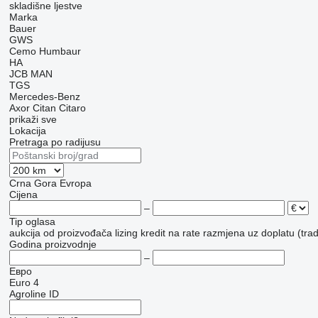
skladišne ljestve
Marka
Bauer
GWS
Cemo
Humbaur
HA
JCB
MAN
TGS
Mercedes-Benz
Axor
Citan
Citaro
prikaži sve
Lokacija
Pretraga po radijusu
Crna Gora
Evropa
Cijena
–
Tip oglasa
aukcija
od proizvođača
lizing
kredit
na rate
razmjena uz doplatu (trad
Godina proizvodnje
–
Евро
Euro 4
Agroline ID