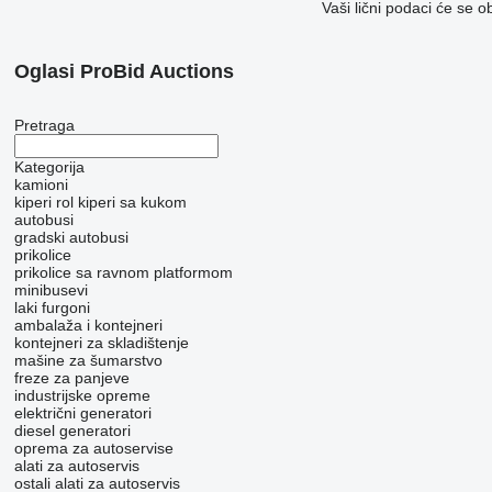
Vaši lični podaci će se o
Oglasi ProBid Auctions
Pretraga
Kategorija
kamioni
kiperi
rol kiperi sa kukom
autobusi
gradski autobusi
prikolice
prikolice sa ravnom platformom
minibusevi
laki furgoni
ambalaža i kontejneri
kontejneri za skladištenje
mašine za šumarstvo
freze za panjeve
industrijske opreme
električni generatori
diesel generatori
oprema za autoservise
alati za autoservis
ostali alati za autoservis