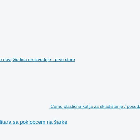
o novi
Godina proizvodnje - prvo stare
Cemo plastična kutija za skladištenje / posud
 litara sa poklopcem na šarke