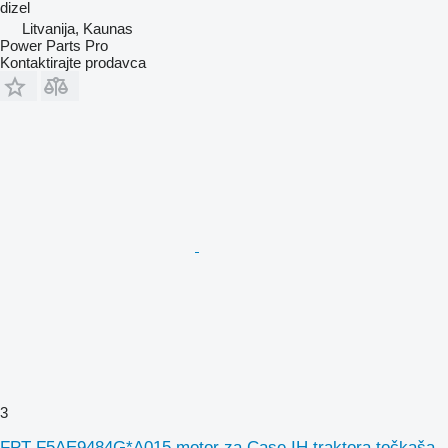
dizel
Litvanija, Kaunas
Power Parts Pro
Kontaktirajte prodavca
3
FPT F5AE9484G*A015 motor za Case IH traktora točkaša