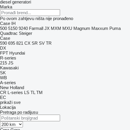
diesel generatori
Marka
Po ovom zahtjevu ništa nije pronađeno
Case IH
500
5150
9240
Farmall
JX
MXM
MXU
Magnum
Maxxum
Puma
Quadtrac
Steiger
Case
590
695
821
CX
SR
SV
TR
DX
FPT
Hyundai
R-series
215
JS
Kawasaki
SK
WB
A-series
New Holland
CR
L-series
LS
TL
TM
EC
prikaži sve
Lokacija
Pretraga po radijusu
Crna Gora