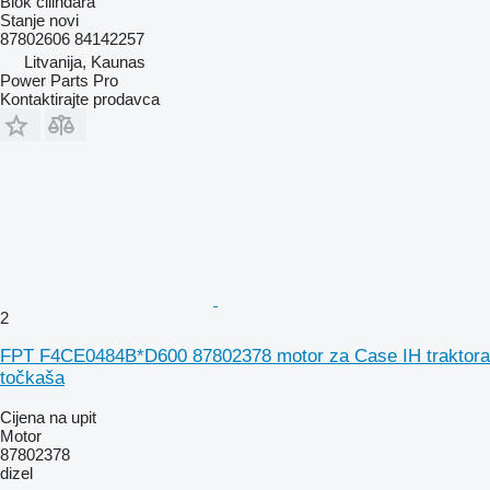
Blok cilindara
Stanje
novi
87802606 84142257
Litvanija, Kaunas
Power Parts Pro
Kontaktirajte prodavca
2
FPT F4CE0484B*D600 87802378 motor za Case IH traktora
točkaša
Cijena na upit
Motor
87802378
dizel