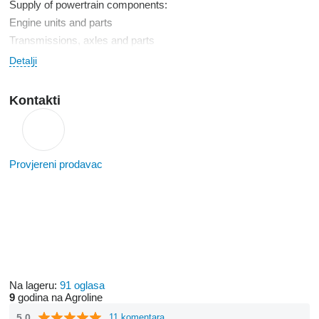
Supply of powertrain components:
Engine units and parts
Transmissions, axles and parts
Hydraulic pumps, motors, valves, repair sets
Detalji
Kontakti
Provjereni prodavac
Na lageru:
91 oglasa
9
godina na Agroline
5.0
11 komentara