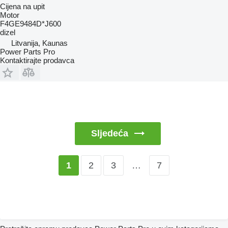
Cijena na upit
Motor
F4GE9484D*J600
dizel
Litvanija, Kaunas
Power Parts Pro
Kontaktirajte prodavca
Sljedeća
2
3
…
7
1