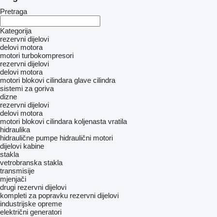
Pretraga
Kategorija
rezervni dijelovi
delovi motora
motori
turbokompresori
rezervni dijelovi
delovi motora
motori
blokovi cilindara
glave cilindra
sistemi za goriva
dizne
rezervni dijelovi
delovi motora
motori
blokovi cilindara
koljenasta vratila
hidraulika
hidraulične pumpe
hidraulični motori
dijelovi kabine
stakla
vetrobranska stakla
transmisije
mjenjači
drugi rezervni dijelovi
kompleti za popravku
rezervni dijelovi
industrijske opreme
električni generatori