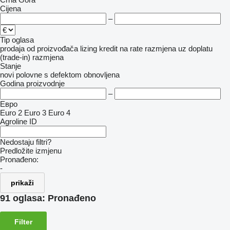
Cijena
–
Tip oglasa
prodaja
od proizvođača
lizing
kredit
na rate
razmjena uz doplatu
(trade-in)
razmjena
Stanje
novi
polovne
s defektom
obnovljena
Godina proizvodnje
–
Евро
Euro 2
Euro 3
Euro 4
Agroline ID
Nedostaju filtri?
Predložite izmjenu
Pronađeno:
-
prikaži
91 oglasa:
Pronađeno
Filter