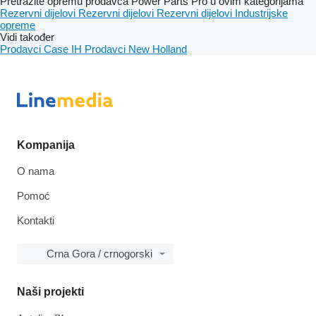
Pretražite opremu prodavca Power Parts Pro u ovim kategorijama
Rezervni dijelovi
Rezervni dijelovi
Rezervni dijelovi
Industrijske
opreme
Vidi također
Prodavci Case IH
Prodavci New Holland
Kompanija
O nama
Pomoć
Kontakti
Crna Gora / crnogorski
Naši projekti