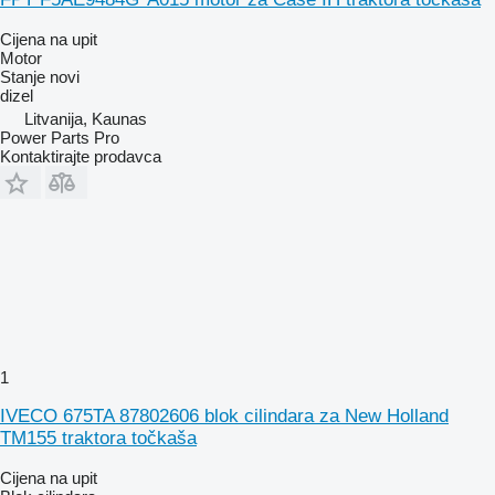
Cijena na upit
Motor
Stanje
novi
dizel
Litvanija, Kaunas
Power Parts Pro
Kontaktirajte prodavca
1
IVECO 675TA 87802606 blok cilindara za New Holland
TM155 traktora točkaša
Cijena na upit