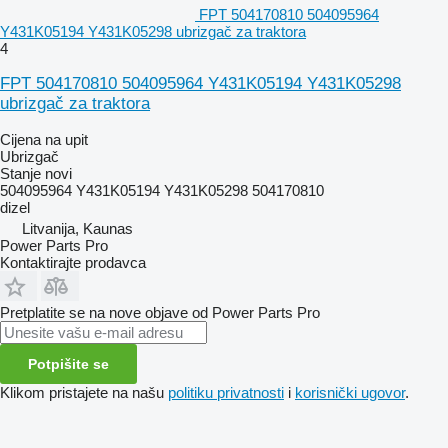
FPT 504170810 504095964
Y431K05194 Y431K05298 ubrizgač za traktora
4
FPT 504170810 504095964 Y431K05194 Y431K05298
ubrizgač za traktora
Cijena na upit
Ubrizgač
Stanje
novi
504095964 Y431K05194 Y431K05298 504170810
dizel
Litvanija, Kaunas
Power Parts Pro
Kontaktirajte prodavca
Pretplatite se na nove objave od Power Parts Pro
Potpišite se
Klikom pristajete na našu
politiku privatnosti
i
korisnički ugovor
.