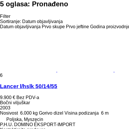
5 oglasa:
Pronađeno
Filter
Sortiranje
:
Datum objavljivanja
Datum objavljivanja
Prvo skupe
Prvo jeftine
Godina proizvodnje
6
Lancer l/hslk 50/14/55
9.900 €
Bez PDV-a
Bočni viljuškar
2003
Nosivost
6.000 kg
Gorivo
dizel
Visina podizanja
6 m
Poljska, Myszęcin
P.H.U. DOMINO EKSPORT-IMPORT