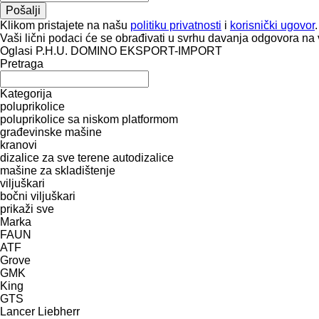
Klikom pristajete na našu
politiku privatnosti
i
korisnički ugovor
.
Vaši lični podaci će se obrađivati ​​u svrhu davanja odgovora na 
Oglasi P.H.U. DOMINO EKSPORT-IMPORT
Pretraga
Kategorija
poluprikolice
poluprikolice sa niskom platformom
građevinske mašine
kranovi
dizalice za sve terene
autodizalice
mašine za skladištenje
viljuškari
bočni viljuškari
prikaži sve
Marka
FAUN
ATF
Grove
GMK
King
GTS
Lancer
Liebherr