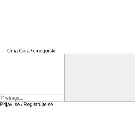
Crna Gora / crnogorski
Prijavi se / Registrujte se