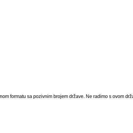
dnom formatu sa pozivnim brojem države.
Ne radimo s ovom dr