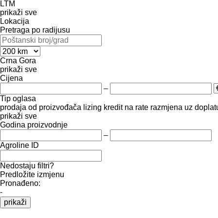
LTM
prikaži sve
Lokacija
Pretraga po radijusu
Crna Gora
prikaži sve
Cijena
–
Tip oglasa
prodaja
od proizvođača
lizing
kredit
na rate
razmjena uz doplatu
prikaži sve
Godina proizvodnje
–
Agroline ID
Nedostaju filtri?
Predložite izmjenu
Pronađeno:
-
prikaži