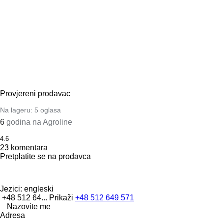
Provjereni prodavac
Na lageru:
5 oglasa
6
godina na Agroline
4.6
23 komentara
Pretplatite se na prodavca
Jezici:
engleski
+48 512 64...
Prikaži
+48 512 649 571
Nazovite me
Adresa