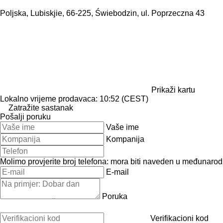
Poljska, Lubiskjie, 66-225, Świebodzin, ul. Poprzeczna 43
Prikaži kartu
Lokalno vrijeme prodavaca: 10:52 (CEST)
Zatražite sastanak
Pošalji poruku
Vaše ime
Kompanija
Molimo provjerite broj telefona: mora biti naveden u međunaro
E-mail
Poruka
Verifikacioni kod