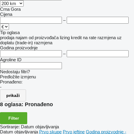
Crna Gora
Cijena
–
Tip oglasa
prodaja
najam
od proizvođača
lizing
kredit
na rate
razmjena uz
doplatu (trade-in)
razmjena
Godina proizvodnje
–
Agroline ID
Nedostaju filtri?
Predložite izmjenu
Pronađeno:
-
prikaži
8 oglasa:
Pronađeno
Filter
Sortiranje
:
Datum objavljivanja
Datum objavljivanja
Prvo skupe
Prvo jeftine
Godina proizvodnje -