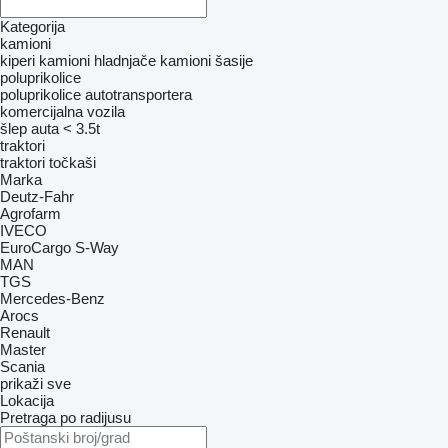
Kategorija
kamioni
kiperi
kamioni hladnjače
kamioni šasije
poluprikolice
poluprikolice autotransportera
komercijalna vozila
šlep auta < 3.5t
traktori
traktori točkaši
Marka
Deutz-Fahr
Agrofarm
IVECO
EuroCargo
S-Way
MAN
TGS
Mercedes-Benz
Arocs
Renault
Master
Scania
prikaži sve
Lokacija
Pretraga po radijusu