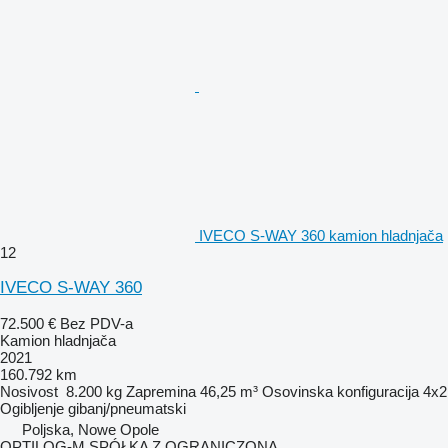
IVECO S-WAY 360 kamion hladnjača
12
IVECO S-WAY 360
72.500 €
Bez PDV-a
Kamion hladnjača
2021
160.792 km
Nosivost
8.200 kg
Zapremina
46,25 m³
Osovinska konfiguracija
4x2
Ogibljenje
gibanj/pneumatski
Poljska, Nowe Opole
OPTILOG-M SPÓŁKA Z OGRANICZONĄ