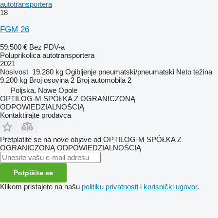
autotransportera
18
FGM 26
59.500 €
Bez PDV-a
Poluprikolica autotransportera
2021
Nosivost
19.280 kg
Ogibljenje
pneumatski/pneumatski
Neto težina
9.200 kg
Broj osovina
2
Broj automobila
2
Poljska, Nowe Opole
OPTILOG-M SPÓŁKA Z OGRANICZONĄ
ODPOWIEDZIALNOŚCIĄ
Kontaktirajte prodavca
Pretplatite se na nove objave od OPTILOG-M SPÓŁKA Z
OGRANICZONĄ ODPOWIEDZIALNOŚCIĄ
Potpišite se
Klikom pristajete na našu
politiku privatnosti
i
korisnički ugovor
.