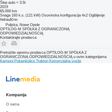
Šlep auto < 3.5t
2019
65.000 km
Snaga
165 k.s. (121 kW)
Osovinska konfiguracija
4x2
Ogibljenje
hidraulično
Poljska, Nowe Opole
OPTILOG-M SPÓŁKA Z OGRANICZONĄ
ODPOWIEDZIALNOŚCIĄ
Kontaktirajte prodavca
Pretražite opremu prodavca OPTILOG-M SPÓŁKA Z
OGRANICZONĄ ODPOWIEDZIALNOŚCIĄ u ovim kategorijama
Kamioni
Poluprikolice
Traktori
Komercijalna vozila
Kompanija
O nama