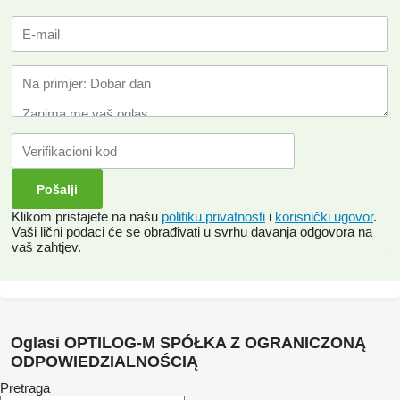
Klikom pristajete na našu
politiku privatnosti
i
korisnički ugovor
.
Vaši lični podaci će se obrađivati ​​u svrhu davanja odgovora na
vaš zahtjev.
Oglasi OPTILOG-M SPÓŁKA Z OGRANICZONĄ
ODPOWIEDZIALNOŚCIĄ
Pretraga