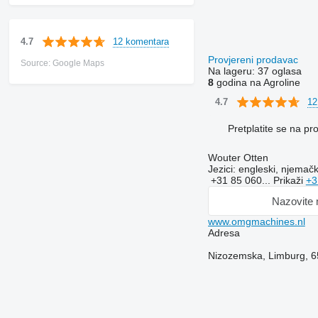
12 komentara
4.7
Provjereni prodavac
Source: Google Maps
Na lageru:
37 oglasa
8
godina na Agroline
12
4.7
Pretplatite se na p
Wouter Otten
Jezici:
engleski, njemačk
+31 85 060...
Prikaži
+3
Nazovite
www.omgmachines.nl
Adresa
Nizozemska, Limburg, 6