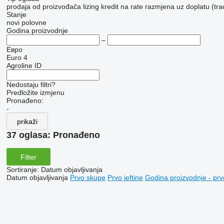
prodaja
od proizvođača
lizing
kredit
na rate
razmjena uz doplatu (tra
Stanje
novi
polovne
Godina proizvodnje
–
Евро
Euro 4
Agroline ID
Nedostaju filtri?
Predložite izmjenu
Pronađeno:
-
prikaži
37 oglasa:
Pronađeno
Filter
Sortiranje
:
Datum objavljivanja
Datum objavljivanja
Prvo skupe
Prvo jeftine
Godina proizvodnje - prv