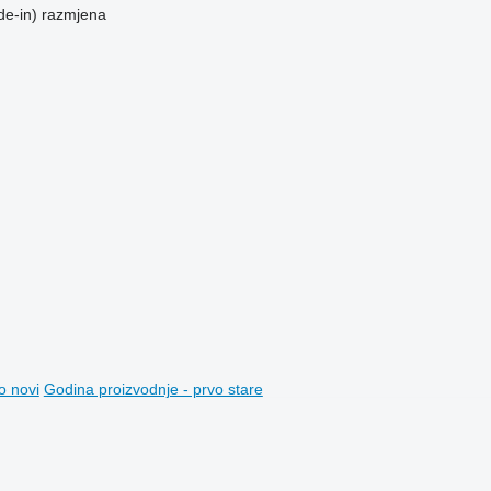
de-in)
razmjena
o novi
Godina proizvodnje - prvo stare