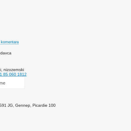
 komentara
rodavca
i, nizozemski
1 85 060 1812
 me
591 JG, Gennep, Picardie 100