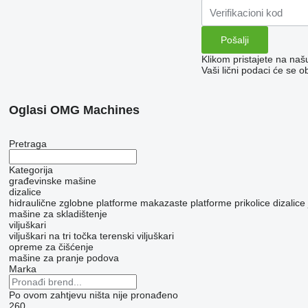
Klikom pristajete na na
Vaši lični podaci će se o
Oglasi OMG Machines
Pretraga
Kategorija
građevinske mašine
dizalice
hidraulične zglobne platforme
makazaste platforme
prikolice dizalice
mašine za skladištenje
viljuškari
viljuškari na tri točka
terenski viljuškari
opreme za čišćenje
mašine za pranje podova
Marka
Po ovom zahtjevu ništa nije pronađeno
260