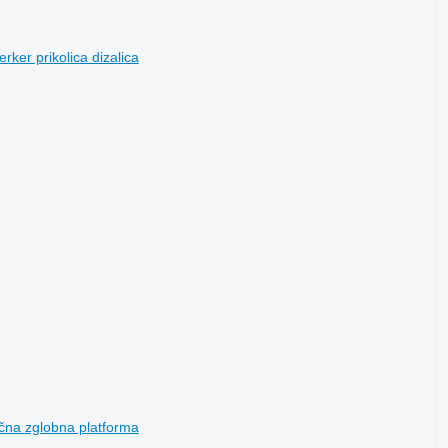
er prikolica dizalica
čna zglobna platforma