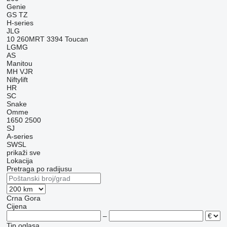
Genie
GS
TZ
H-series
JLG
10
260MRT
3394
Toucan
LGMG
AS
Manitou
MH
VJR
Niftylift
HR
SC
Snake
Omme
1650
2500
SJ
A-series
SWSL
prikaži sve
Lokacija
Pretraga po radijusu
Crna Gora
Cijena
–
Tip oglasa