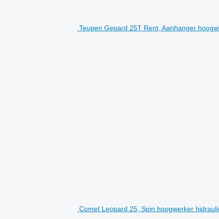
Teupen Gepard 25T Rent, Aanhanger hoogwerk
Comet Leopard 25, Spin hoogwerker hidrauli