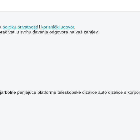
šu
politiku privatnosti
i
korisnički ugovor
.
brađivati ​​u svrhu davanja odgovora na vaš zahtjev.
jarbolne penjajuće platforme
teleskopske dizalice
auto dizalice s korp