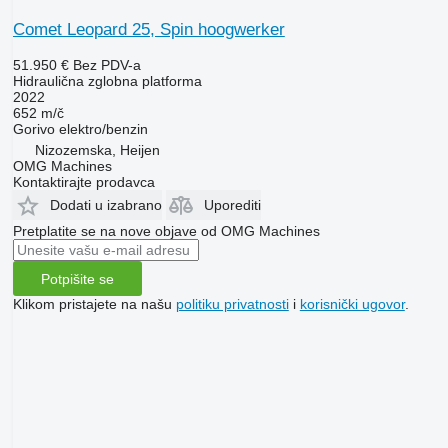
Comet Leopard 25, Spin hoogwerker
51.950 €
Bez PDV-a
Hidraulična zglobna platforma
2022
652 m/č
Gorivo
elektro/benzin
Nizozemska, Heijen
OMG Machines
Kontaktirajte prodavca
Dodati u izabrano
Uporediti
Pretplatite se na nove objave od OMG Machines
Potpišite se
Klikom pristajete na našu
politiku privatnosti
i
korisnički ugovor
.