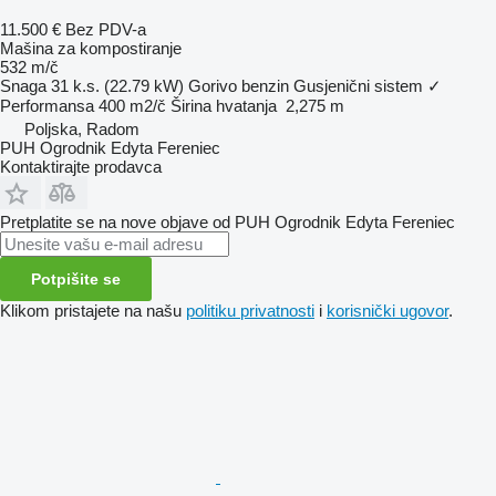
11.500 €
Bez PDV-a
Mašina za kompostiranje
532 m/č
Snaga
31 k.s. (22.79 kW)
Gorivo
benzin
Gusjenični sistem
✓
Performansa
400 m2/č
Širina hvatanja
2,275 m
Poljska, Radom
PUH Ogrodnik Edyta Fereniec
Kontaktirajte prodavca
Pretplatite se na nove objave od PUH Ogrodnik Edyta Fereniec
Potpišite se
Klikom pristajete na našu
politiku privatnosti
i
korisnički ugovor
.