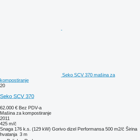
Seko SCV 370 mašina za
kompostiranje
20
Seko SCV 370
62.000 €
Bez PDV-a
Mašina za kompostiranje
2011
425 m/č
Snaga
176 k.s. (129 kW)
Gorivo
dizel
Performansa
500 m2/č
Širina
hvatanja
3 m