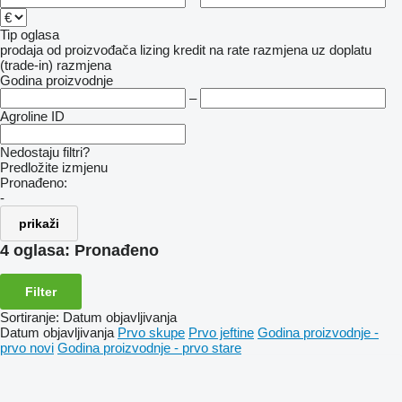
Tip oglasa
prodaja
od proizvođača
lizing
kredit
na rate
razmjena uz doplatu
(trade-in)
razmjena
Godina proizvodnje
–
Agroline ID
Nedostaju filtri?
Predložite izmjenu
Pronađeno:
-
prikaži
4 oglasa:
Pronađeno
Filter
Sortiranje
:
Datum objavljivanja
Datum objavljivanja
Prvo skupe
Prvo jeftine
Godina proizvodnje -
prvo novi
Godina proizvodnje - prvo stare