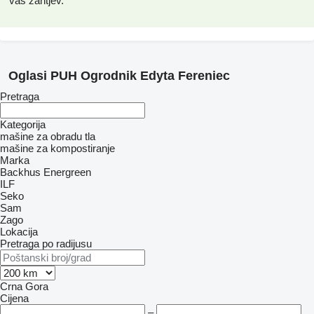
vaš zahtjev.
Oglasi PUH Ogrodnik Edyta Fereniec
Pretraga
Kategorija
mašine za obradu tla
mašine za kompostiranje
Marka
Backhus
Energreen
ILF
Seko
Sam
Zago
Lokacija
Pretraga po radijusu
Crna Gora
Cijena
–