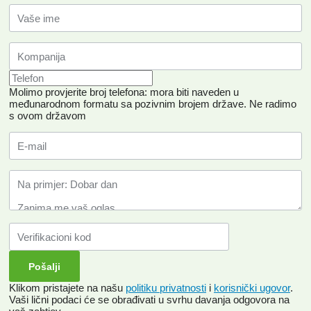
Molimo provjerite broj telefona: mora biti naveden u
međunarodnom formatu sa pozivnim brojem države.
Ne radimo
s ovom državom
Klikom pristajete na našu
politiku privatnosti
i
korisnički ugovor
.
Vaši lični podaci će se obrađivati ​​u svrhu davanja odgovora na