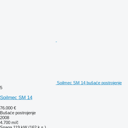
Soilmec SM 14 bušaće postrojenje
5
Soilmec SM 14
76.000 €
Bušaće postrojenje
2008
4.700 m/č
Snaga
119 kW (162 k.s.)