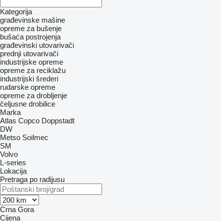
Kategorija
građevinske mašine
opreme za bušenje
bušaća postrojenja
građevinski utovarivači
prednji utovarivači
industrijske opreme
opreme za reciklažu
industrijski šrederi
rudarske opreme
opreme za drobljenje
čeljusne drobilice
Marka
Atlas Copco
Doppstadt
DW
Metso
Soilmec
SM
Volvo
L-series
Lokacija
Pretraga po radijusu
Crna Gora
Cijena