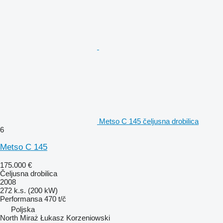
Metso C 145 čeljusna drobilica
6
Metso C 145
175.000 €
Čeljusna drobilica
2008
272 k.s. (200 kW)
Performansa
470 t/č
Poljska
North Miraż Łukasz Korzeniowski