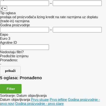
–
Tip oglasa
prodaja
od proizvođača
lizing
kredit
na rate
razmjena uz doplatu
(trade-in)
razmjena
Godina proizvodnje
–
Евро
Euro 3
Agroline ID
Nedostaju filtri?
Predložite izmjenu
Pronađeno:
-
prikaži
5 oglasa:
Pronađeno
Filter
Sortiranje
:
Datum objavljivanja
Datum objavljivanja
Prvo skupe
Prvo jeftine
Godina proizvodnje -
prvo novi
Godina proizvodnje - prvo stare