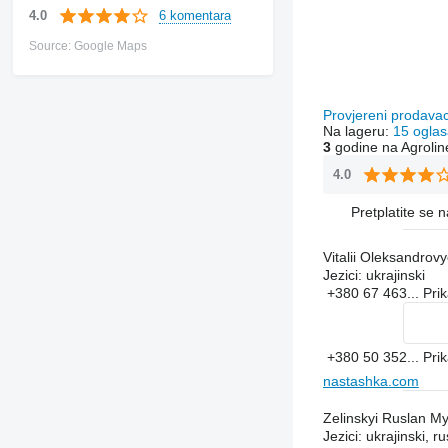
6 komentara
4.0
Source: Google Maps
Provjereni prodava
Na lageru:
15 oglas
3
godine na Agrolin
4.0
Pretplatite se 
Vitalii Oleksandrov
Jezici:
ukrajinski
+380 67 463...
Pri
+380 50 352...
Pri
nastashka.com
Zelinskyi Ruslan M
Jezici:
ukrajinski, ru