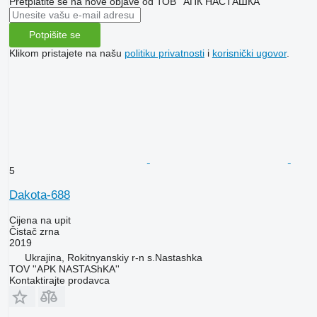
Pretplatite se na nove objave od ТОВ ''AПК НАСТАШКА''
Potpišite se
Klikom pristajete na našu
politiku privatnosti
i
korisnički ugovor
.
5
Dakota-688
Cijena na upit
Čistač zrna
2019
Ukrajina, Rokitnyanskiy r-n s.Nastashka
TOV ''APK NASTAShKA''
Kontaktirajte prodavca