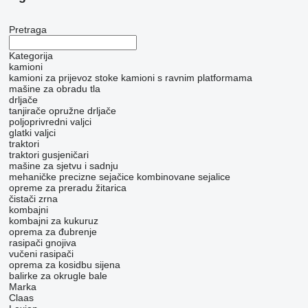
Pretraga
Kategorija
kamioni
kamioni za prijevoz stoke
kamioni s ravnim platformama
mašine za obradu tla
drljače
tanjirače
opružne drljače
poljoprivredni valjci
glatki valjci
traktori
traktori gusjeničari
mašine za sjetvu i sadnju
mehaničke precizne sejačice
kombinovane sejalice
opreme za preradu žitarica
čistači zrna
kombajni
kombajni za kukuruz
oprema za đubrenje
rasipači gnojiva
vučeni rasipači
oprema za kosidbu sijena
balirke za okrugle bale
Marka
Claas