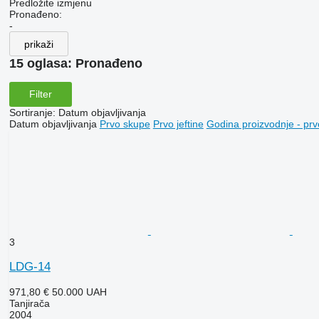
Predložite izmjenu
Pronađeno:
-
prikaži
15 oglasa:
Pronađeno
Filter
Sortiranje
:
Datum objavljivanja
Datum objavljivanja
Prvo skupe
Prvo jeftine
Godina proizvodnje - prv
3
LDG-14
971,80 €
50.000 UAH
Tanjirača
2004