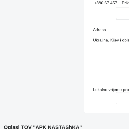
+380 67 457...
Pri
Adresa
Ukrajina, Kijev i ob
Lokalno vrijeme pr
Oglasi TOV ''APK NASTAShKA''