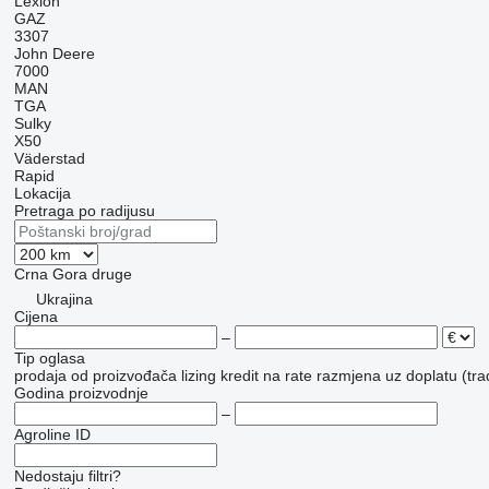
Lexion
GAZ
3307
John Deere
7000
MAN
TGA
Sulky
X50
Väderstad
Rapid
Lokacija
Pretraga po radijusu
Crna Gora
druge
Ukrajina
Cijena
–
Tip oglasa
prodaja
od proizvođača
lizing
kredit
na rate
razmjena uz doplatu (tra
Godina proizvodnje
–
Agroline ID
Nedostaju filtri?