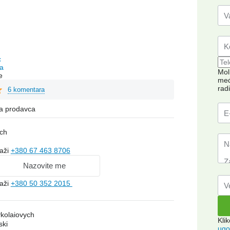
c
a
Mol
e
međ
rad
6 komentara
na prodavca
ych
kaži
+380 67 463 8706
Nazovite me
kaži
+380 50 352 2015
ykolaiovych
Kli
ski
ugo