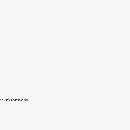
de-in)
razmjena