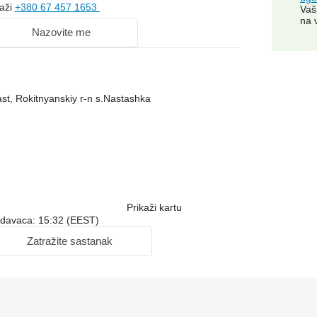
kaži
+380 67 457 1653
Vaš
na 
Nazovite me
last, Rokitnyanskiy r-n s.Nastashka
Prikaži kartu
odavaca: 15:32 (EEST)
Zatražite sastanak