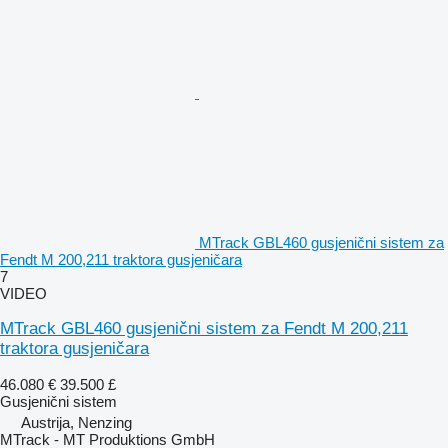
MTrack GBL460 gusjenični sistem za
Fendt M 200,211 traktora gusjeničara
7
VIDEO
MTrack GBL460 gusjenični sistem za Fendt M 200,211
traktora gusjeničara
46.080 €
39.500 £
Gusjenični sistem
Austrija, Nenzing
MTrack - MT Produktions GmbH