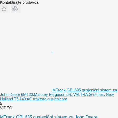
Kontaktirajte prodavca
MTrack GBL635 gusjenični sistem za
John Deere 6M120,Massey Ferguson 5S, VALTRA G-series, New
Holland T5.140 AC traktora gusjeničara
5
VIDEO
MTrack GBL635 gusjenični sistem za John Deere