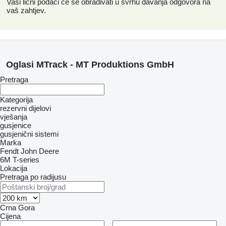
Vaši lični podaci će se obrađivati ​​u svrhu davanja odgovora na
vaš zahtjev.
Oglasi MTrack - MT Produktions GmbH
Pretraga
Kategorija
rezervni dijelovi
vješanja
gusjenice
gusjenični sistemi
Marka
Fendt
John Deere
6M
T-series
Lokacija
Pretraga po radijusu
Crna Gora
Cijena