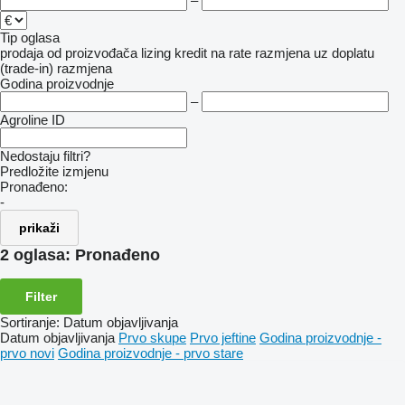
–
Tip oglasa
prodaja
od proizvođača
lizing
kredit
na rate
razmjena uz doplatu
(trade-in)
razmjena
Godina proizvodnje
–
Agroline ID
Nedostaju filtri?
Predložite izmjenu
Pronađeno:
-
prikaži
2 oglasa:
Pronađeno
Filter
Sortiranje
:
Datum objavljivanja
Datum objavljivanja
Prvo skupe
Prvo jeftine
Godina proizvodnje -
prvo novi
Godina proizvodnje - prvo stare