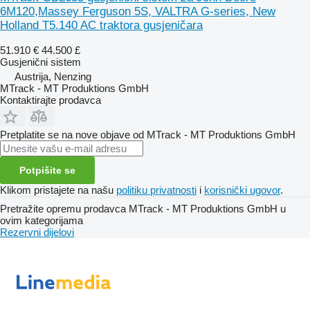
6M120,Massey Ferguson 5S, VALTRA G-series, New
Holland T5.140 AC traktora gusjeničara
51.910 €
44.500 £
Gusjenični sistem
Austrija, Nenzing
MTrack - MT Produktions GmbH
Kontaktirajte prodavca
Pretplatite se na nove objave od MTrack - MT Produktions GmbH
Potpišite se
Klikom pristajete na našu
politiku privatnosti
i
korisnički ugovor
.
Pretražite opremu prodavca MTrack - MT Produktions GmbH u
ovim kategorijama
Rezervni dijelovi