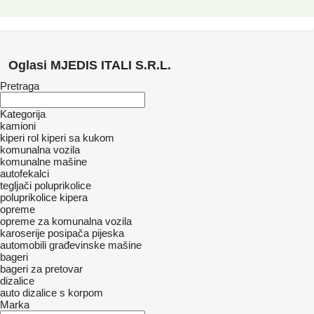
Oglasi MJEDIS ITALI S.R.L.
Pretraga
Kategorija
kamioni
kiperi
rol kiperi sa kukom
komunalna vozila
komunalne mašine
autofekalci
tegljači
poluprikolice
poluprikolice kipera
opreme
opreme za komunalna vozila
karoserije posipača pijeska
automobili
građevinske mašine
bageri
bageri za pretovar
dizalice
auto dizalice s korpom
Marka