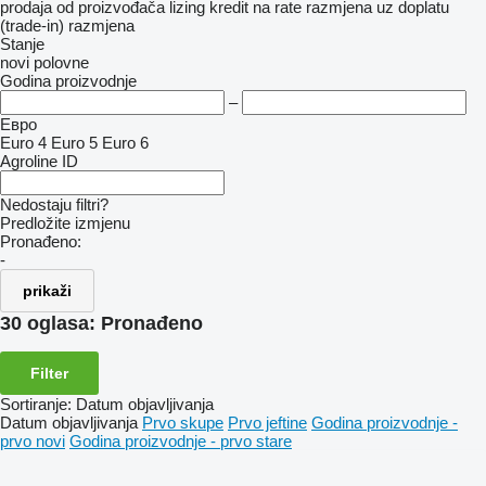
prodaja
od proizvođača
lizing
kredit
na rate
razmjena uz doplatu
(trade-in)
razmjena
Stanje
novi
polovne
Godina proizvodnje
–
Евро
Euro 4
Euro 5
Euro 6
Agroline ID
Nedostaju filtri?
Predložite izmjenu
Pronađeno:
-
prikaži
30 oglasa:
Pronađeno
Filter
Sortiranje
:
Datum objavljivanja
Datum objavljivanja
Prvo skupe
Prvo jeftine
Godina proizvodnje -
prvo novi
Godina proizvodnje - prvo stare