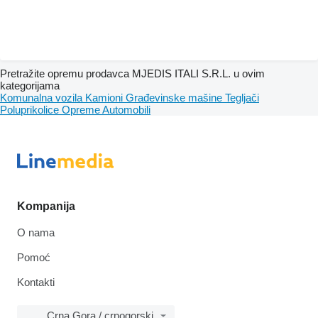
Pretražite opremu prodavca MJEDIS ITALI S.R.L. u ovim
kategorijama
Komunalna vozila
Kamioni
Građevinske mašine
Tegljači
Poluprikolice
Opreme
Automobili
Kompanija
O nama
Pomoć
Kontakti
Crna Gora / crnogorski