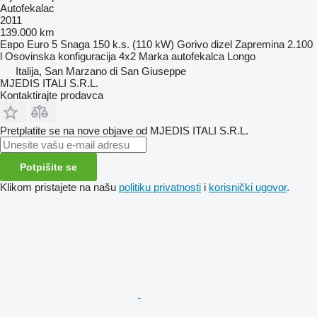
Autofekalac
2011
139.000 km
Евро
Euro 5
Snaga
150 k.s. (110 kW)
Gorivo
dizel
Zapremina
2.100
l
Osovinska konfiguracija
4x2
Marka autofekalca
Longo
Italija, San Marzano di San Giuseppe
MJEDIS ITALI S.R.L.
Kontaktirajte prodavca
Pretplatite se na nove objave od MJEDIS ITALI S.R.L.
Potpišite se
Klikom pristajete na našu
politiku privatnosti
i
korisnički ugovor
.