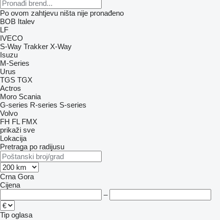
Po ovom zahtjevu ništa nije pronađeno
BOB Italev
LF
IVECO
S-Way
Trakker
X-Way
Isuzu
M-Series
Urus
TGS
TGX
Actros
Moro
Scania
G-series
R-series
S-series
Volvo
FH
FL
FMX
prikaži sve
Lokacija
Pretraga po radijusu
Crna Gora
Cijena
–
Tip oglasa