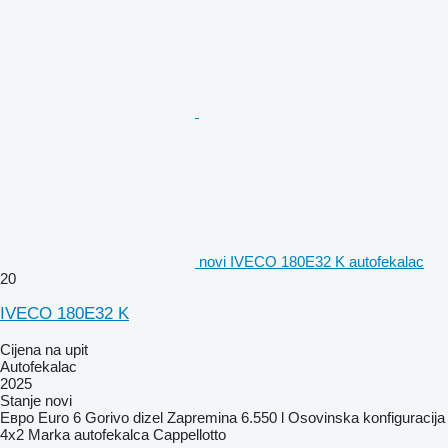
novi IVECO 180E32 K autofekalac
20
IVECO 180E32 K
Cijena na upit
Autofekalac
2025
Stanje
novi
Евро
Euro 6
Gorivo
dizel
Zapremina
6.550 l
Osovinska konfiguracija
4x2
Marka autofekalca
Cappellotto