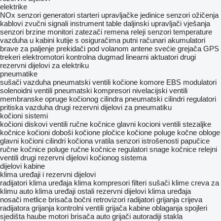
elektrike
NOx senzori
generatori
starteri
upravljačke jedinice
senzori
ožičenja
kablovi
zvučni signali
instrument table
daljinski upravljači vješanja
senzori brzine
monitori
zatezači remena
releji
senzori temperature
vazduha u kabini
kutije s osiguračima
putni računari
akumulatori
brave za paljenje
prekidači pod volanom
antene
svećie grejača
GPS
trekeri
elektromotori
kontrolna dugmad
linearni aktuatori
drugi
rezervni dijelovi za elektriku
pneumatikе
sušači vazduha
pneumatski ventili
kočione komore
EBS modulatori
solenoidni ventili
pneumatski kompresori
nivelacijski ventili
membranske opruge kočionog cilindra
pneumatski cilindri
regulatori
pritiska vazduha
drugi rezervni dijelovi za pneumatiku
kočioni sistemi
kočioni diskovi
ventili ručne kočnice
glavni kocioni ventili
stezaljkе
kočnice
kočioni doboši
kočione pločice
kočione poluge
kočne obloge
glavni kočioni cilindri
kočiona vratila
senzori istrošenosti
papučice
ručne kočnice
poluge ručne kočnice
regulatori snage kočnice
relejni
ventili
drugi rezervni dijelovi kočionog sistema
dijelovi kabine
klima uređaji i rezervni dijelovi
radijatori klima uređaja
klima kompresori
filteri sušači klime
creva za
klimu
auto klima uređaji
ostali rezervni dijelovi klima uređaja
nosači metlice brisača
bočni retrovizori
radijatori grijanja
crijeva
radijatora grijanja
kontrolni ventili grijača
kabine
oblaganja
spojleri
sjedišta
haube
motori brisača
auto grijači
autoradiji
stakla