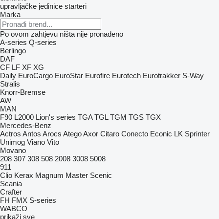
upravljačke jedinice
starteri
Marka
Po ovom zahtjevu ništa nije pronađeno
A-series
Q-series
Berlingo
DAF
CF
LF
XF
XG
Daily
EuroCargo
EuroStar
Eurofire
Eurotech
Eurotrakker
S-Way
Stralis
Knorr-Bremse
AW
MAN
F90
L2000
Lion's series
TGA
TGL
TGM
TGS
TGX
Mercedes-Benz
Actros
Antos
Arocs
Atego
Axor
Citaro
Conecto
Econic
LK
Sprinter
Unimog
Viano
Vito
Movano
208
307
308
508
2008
3008
5008
911
Clio
Kerax
Magnum
Master
Scenic
Scania
Crafter
FH
FMX
S-series
WABCO
prikaži sve