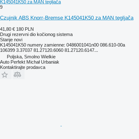
K145041K50 za MAN tegljača
9
Czujnik ABS Knorr-Bremse K145041K50 za MAN tegljača
41,80 €
180 PLN
Drugi rezervni dio kočionog sistema
Stanje
novi
K145041K50 numery zamienne: 0486001041n00 086.610-00a
106399 3.37037 81.27120.6060 81.27120.6147...
Poljska, Smolno Wielkie
Auto Perfekt Michał Urbaniak
Kontaktirajte prodavca