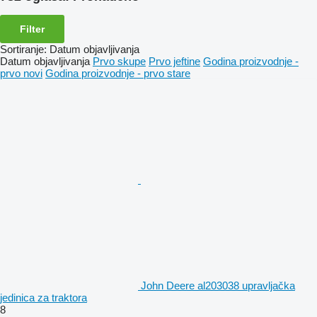
Filter
Sortiranje
:
Datum objavljivanja
Datum objavljivanja
Prvo skupe
Prvo jeftine
Godina proizvodnje -
prvo novi
Godina proizvodnje - prvo stare
John Deere al203038 upravljačka
jedinica za traktora
8