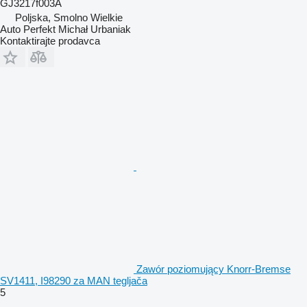
GJ3217f003A
Poljska, Smolno Wielkie
Auto Perfekt Michał Urbaniak
Kontaktirajte prodavca
Zawór poziomujący Knorr-Bremse
SV1411, I98290 za MAN tegljača
5