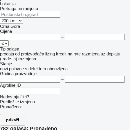
Lokacija
Pretraga po radijusu
Crna Gora
Cijena
–
Tip oglasa
prodaja
od proizvođača
lizing
kredit
na rate
razmjena uz doplatu
(trade-in)
razmjena
Stanje
novi
polovne
s defektom
obnovljena
Godina proizvodnje
–
Agroline ID
Nedostaju filtri?
Predložite izmjenu
Pronađeno:
-
prikaži
782 oglasa:
Pronađeno