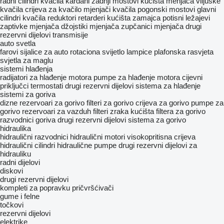
radni cilindri kvačila
kardani
zadnji mostovi
kućišta menjača
viljuške
kvačila
crijeva za kvačilo
mjenjači
kvačila
pogonski mostovi
glavni
cilindri kvačila
reduktori
retarderi
kućišta zamajca
potisni ležajevi
zaptivke mjenjača
džojstiki mjenjača
zupčanici mjenjača
drugi
rezervni dijelovi transmisije
auto svetla
farovi
sijalice za auto
rotaciona svijetlo
lampice
plafonska rasvjeta
svjetla za maglu
sistemi hlađenja
radijatori za hlađenje motora
pumpe za hlađenje motora
cijevni
priključci
termostati
drugi rezervni dijelovi sistema za hlađenje
sistemi za goriva
dizne
rezervoari za gorivo
filteri za gorivo
crijeva za gorivo
pumpe za
gorivo
rezervoari za vazduh
filteri zraka
kućišta filtera za gorivo
razvodnici goriva
drugi rezervni dijelovi sistema za gorivo
hidraulika
hidraulični razvodnici
hidraulični motori
visokopritisna crijeva
hidraulični cilindri
hidraulične pumpe
drugi rezervni dijelovi za
hidrauliku
radni dijelovi
diskovi
drugi rezervni dijelovi
kompleti za popravku
pričvršćivači
gume i felne
točkovi
rezervni dijelovi
elektrike