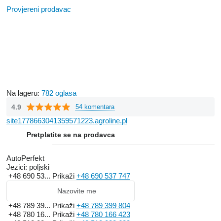
Provjereni prodavac
Na lageru:
782 oglasa
4.9
54 komentara
site1778663041359571223.agroline.pl
Pretplatite se na prodavca
AutoPerfekt
Jezici:
poljski
+48 690 53...
Prikaži
+48 690 537 747
Nazovite me
+48 789 39...
Prikaži
+48 789 399 804
+48 780 16...
Prikaži
+48 780 166 423