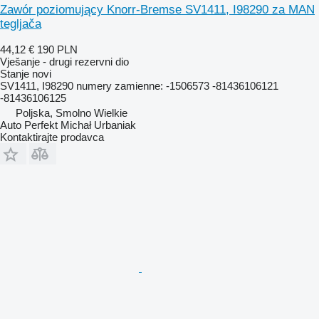
Zawór poziomujący Knorr-Bremse SV1411, I98290 za MAN
tegljača
44,12 €
190 PLN
Vješanje - drugi rezervni dio
Stanje
novi
SV1411, I98290 numery zamienne: -1506573 -81436106121
-81436106125
Poljska, Smolno Wielkie
Auto Perfekt Michał Urbaniak
Kontaktirajte prodavca