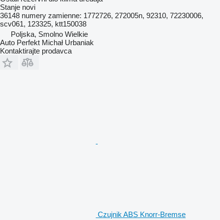
Stanje
novi
36148 numery zamienne: 1772726, 272005n, 92310, 72230006,
scv061, 123325, ktt150038
Poljska, Smolno Wielkie
Auto Perfekt Michał Urbaniak
Kontaktirajte prodavca
Czujnik ABS Knorr-Bremse