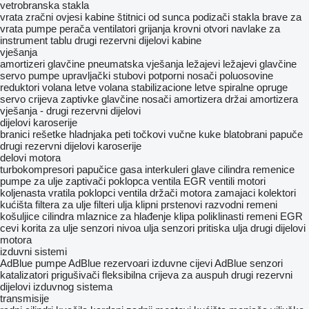
vetrobranska stakla
vrata
zračni ovjesi kabine
štitnici od sunca
podizači stakla
brave za
vrata
pumpe perača
ventilatori grijanja
krovni otvori
navlake za
instrument tablu
drugi rezervni dijelovi kabine
vješanja
amortizeri
glavčine
pneumatska vješanja
ležajevi
ležajevi glavčine
servo pumpe
upravljački stubovi
potporni nosači
poluosovine
reduktori volana
letve volana
stabilizacione letve
spiralne opruge
servo crijeva
zaptivke glavčine
nosači amortizera
držai amortizera
vješanja - drugi rezervni dijelovi
dijelovi karoserije
branici
rešetke hladnjaka
peti točkovi
vučne kuke
blatobrani
papuče
drugi rezervni dijelovi karoserije
delovi motora
turbokompresori
papučice gasa
interkuleri
glave cilindra
remenice
pumpe za ulje
zaptivači poklopca ventila
EGR ventili
motori
koljenasta vratila
poklopci ventila
držači motora
zamajaci
kolektori
kućišta filtera za ulje
filteri ulja
klipni prstenovi
razvodni remeni
košuljice cilindra
mlaznice za hlađenje klipa
poliklinasti remeni
EGR
cevi
korita za ulje
senzori nivoa ulja
senzori pritiska ulja
drugi dijelovi
motora
izduvni sistemi
AdBlue pumpe
AdBlue rezervoari
izduvne cijevi
AdBlue senzori
katalizatori
prigušivači
fleksibilna crijeva za auspuh
drugi rezervni
dijelovi izduvnog sistema
transmisije