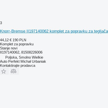
3
Knorr-Bremse II197140062 komplet za popravku za tegljača
44,12 €
190 PLN
Komplet za popravku
Stanje
novi
II197140062, 81508226006
Poljska, Smolno Wielkie
Auto Perfekt Michał Urbaniak
Kontaktirajte prodavca