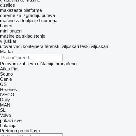
dizalice
makazaste platforme
opreme za izgradnju puteva
mašine za topljenje bitumena
bageri
mini bageri
mašine za skladištenje
viljuškari
utovarivači kontejnera
terenski viljuškari
teški viljuškari
Marka
Po ovom zahtjevu ništa nije pronađeno
Atlas
Fiat
Scudo
Genie
GS
H-series
IVECO
Daily
MAN
SL
Volvo
prikaži sve
Lokacija
Pretraga po radijusu