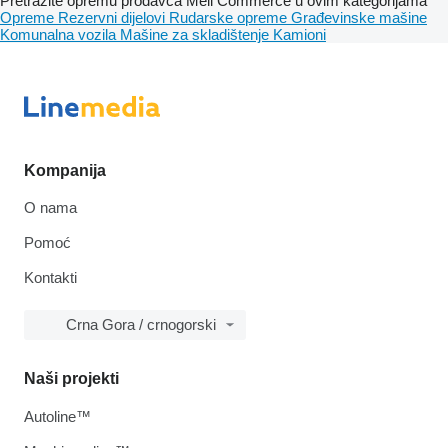
Pretražite opremu prodavca Meli Commerce u ovim kategorijama
Opreme
Rezervni dijelovi
Rudarske opreme
Građevinske mašine
Komunalna vozila
Mašine za skladištenje
Kamioni
Kompanija
O nama
Pomoć
Kontakti
Crna Gora / crnogorski
Naši projekti
Autoline™