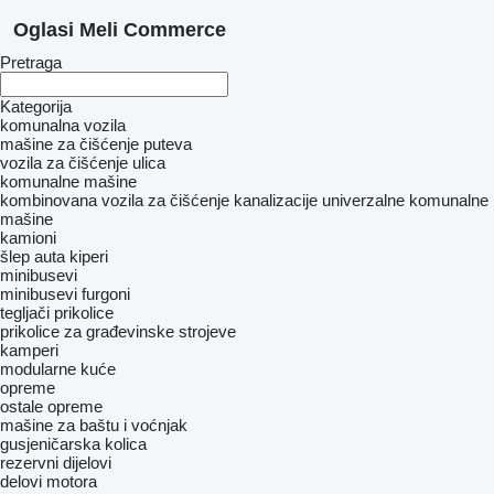
Oglasi Meli Commerce
Pretraga
Kategorija
komunalna vozila
mašine za čišćenje puteva
vozila za čišćenje ulica
komunalne mašine
kombinovana vozila za čišćenje kanalizacije
univerzalne komunalne
mašine
kamioni
šlep auta
kiperi
minibusevi
minibusevi furgoni
tegljači
prikolice
prikolice za građevinske strojeve
kamperi
modularne kuće
opreme
ostale opreme
mašine za baštu i voćnjak
gusjeničarska kolica
rezervni dijelovi
delovi motora