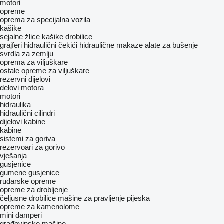
motori
opreme
oprema za specijalna vozila
kašike
sejalne žlice
kašike drobilice
grajferi
hidraulični čekići
hidraulične makaze
alate za bušenje
svrdla za zemlju
oprema za viljuškare
ostale opreme za viljuškare
rezervni dijelovi
delovi motora
motori
hidraulika
hidraulični cilindri
dijelovi kabine
kabine
sistemi za goriva
rezervoari za gorivo
vješanja
gusjenice
gumene gusjenice
rudarske opreme
opreme za drobljenje
čeljusne drobilice
mašine za pravljenje pijeska
opreme za kamenolome
mini damperi
građevinske mašine