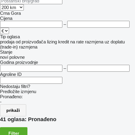
Crna Gora
Cijena
–
Tip oglasa
prodaja
od proizvođača
lizing
kredit
na rate
razmjena uz doplatu
(trade-in)
razmjena
Stanje
novi
polovne
Godina proizvodnje
–
Agroline ID
Nedostaju filtri?
Predložite izmjenu
Pronađeno:
-
prikaži
41 oglasa:
Pronađeno
Filter