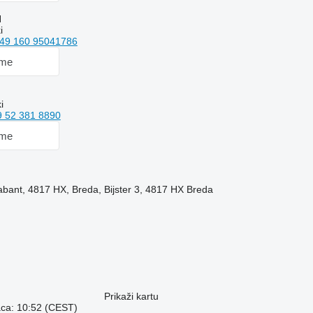
H
i
49 160 95041786
 me
i
9 52 381 8890
 me
bant, 4817 HX, Breda, Bijster 3, 4817 HX Breda
Prikaži kartu
aca: 10:52 (CEST)