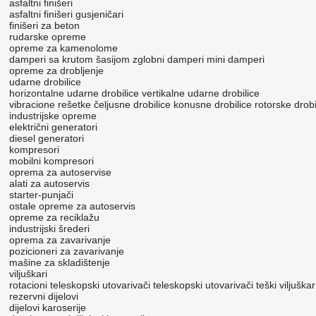
asfaltni finišeri
asfaltni finišeri gusjeničari
finišeri za beton
rudarske opreme
opreme za kamenolome
damperi sa krutom šasijom
zglobni damperi
mini damperi
opreme za drobljenje
udarne drobilice
horizontalne udarne drobilice
vertikalne udarne drobilice
vibracione rešetke
čeljusne drobilice
konusne drobilice
rotorske drobi
industrijske opreme
električni generatori
diesel generatori
kompresori
mobilni kompresori
oprema za autoservise
alati za autoservis
starter-punjači
ostale opreme za autoservis
opreme za reciklažu
industrijski šrederi
oprema za zavarivanje
pozicioneri za zavarivanje
mašine za skladištenje
viljuškari
rotacioni teleskopski utovarivači
teleskopski utovarivači
teški viljuškar
rezervni dijelovi
dijelovi karoserije