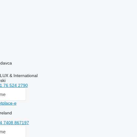
rodavca
UX & International
ski
1 76 524 2790
 me
tplace-e
reland
4 7408 867197
 me