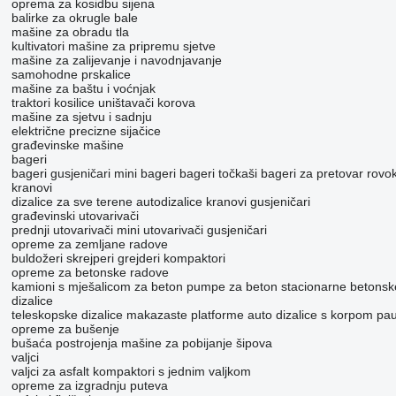
oprema za kosidbu sijena
balirke za okrugle bale
mašine za obradu tla
kultivatori
mašine za pripremu sjetve
mašine za zaliјеvanje i navodnjavanje
samohodne prskalice
mašine za baštu i voćnjak
traktori kosilice
uništavači korova
mašine za sjetvu i sadnju
električne precizne sijačice
građevinske mašine
bageri
bageri gusjeničari
mini bageri
bageri točkaši
bageri za pretovar
rovo
kranovi
dizalice za sve terene
autodizalice
kranovi gusjeničari
građevinski utovarivači
prednji utovarivači
mini utovarivači gusjeničari
opreme za zemljane radove
buldožeri
skrejperi
grejderi
kompaktori
opreme za betonske radove
kamioni s mješalicom za beton
pumpe za beton
stacionarne betons
dizalice
teleskopske dizalice
makazaste platforme
auto dizalice s korpom
pau
opreme za bušenje
bušaća postrojenja
mašine za pobijanje šipova
valjci
valjci za asfalt
kompaktori s jednim valjkom
opreme za izgradnju puteva