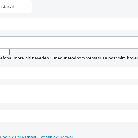
sastanak
telefona: mora biti naveden u međunarodnom formatu sa pozivnim broje
šu
politiku privatnosti
i
korisnički ugovor
.