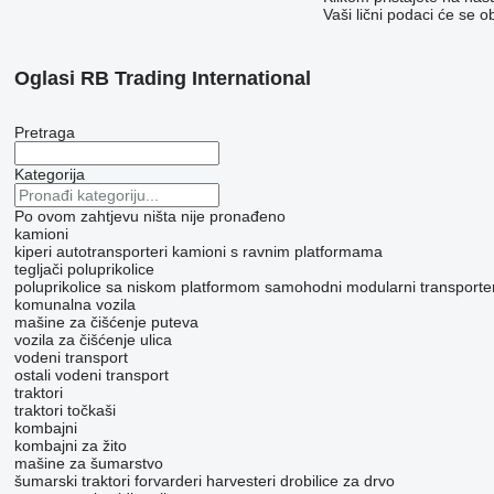
Vaši lični podaci će se o
Oglasi RB Trading International
Pretraga
Kategorija
Po ovom zahtjevu ništa nije pronađeno
kamioni
kiperi
autotransporteri
kamioni s ravnim platformama
tegljači
poluprikolice
poluprikolice sa niskom platformom
samohodni modularni transporter
komunalna vozila
mašine za čišćenje puteva
vozila za čišćenje ulica
vodeni transport
ostali vodeni transport
traktori
traktori točkaši
kombajni
kombajni za žito
mašine za šumarstvo
šumarski traktori
forvarderi
harvesteri
drobilice za drvo