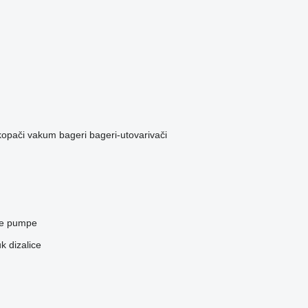
kopači
vakum bageri
bageri-utovarivači
ke pumpe
k dizalice