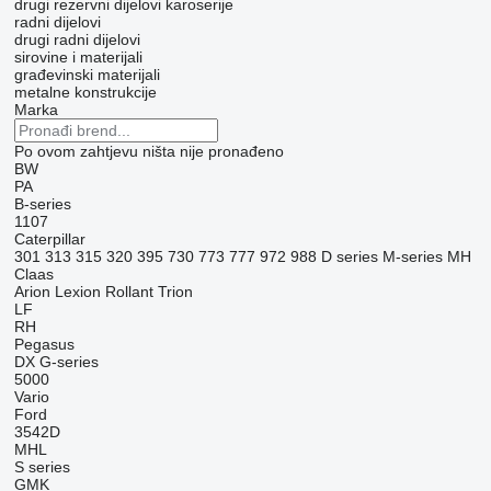
drugi rezervni dijelovi karoserije
radni dijelovi
drugi radni dijelovi
sirovine i materijali
građevinski materijali
metalne konstrukcije
Marka
Po ovom zahtjevu ništa nije pronađeno
BW
PA
B-series
1107
Caterpillar
301
313
315
320
395
730
773
777
972
988
D series
M-series
MH
Claas
Arion
Lexion
Rollant
Trion
LF
RH
Pegasus
DX
G-series
5000
Vario
Ford
3542D
MHL
S series
GMK