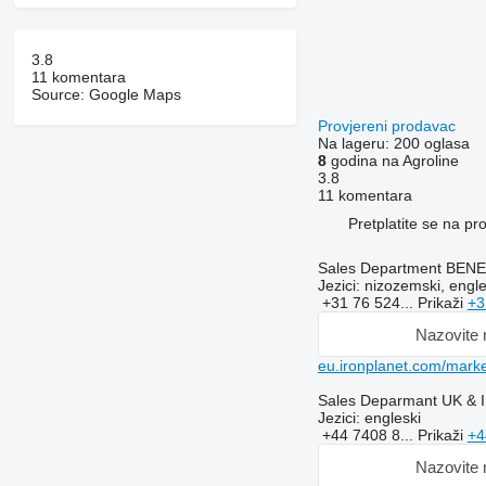
3.8
11 komentara
Source: Google Maps
Provjereni prodavac
Na lageru:
200 oglasa
8
godina na Agroline
3.8
11 komentara
Pretplatite se na p
Sales Department BENEL
Jezici:
nizozemski, engle
+31 76 524...
Prikaži
+3
Nazovite
eu.ironplanet.com/marke
Sales Deparmant UK & I
Jezici:
engleski
+44 7408 8...
Prikaži
+4
Nazovite