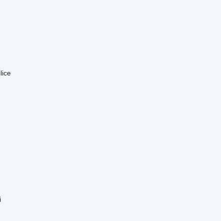
lice
i