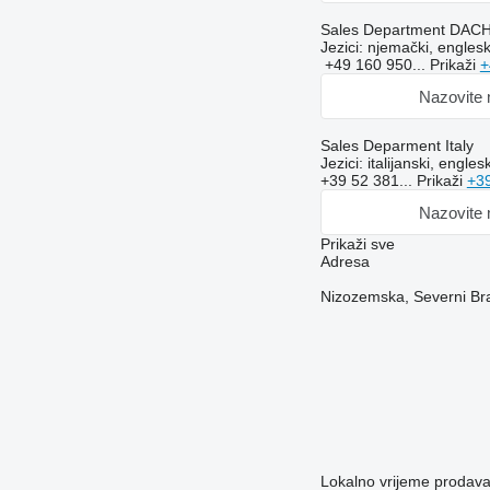
Sales Department DAC
Jezici:
njemački, englesk
+49 160 950...
Prikaži
+
Nazovite
Sales Deparment Italy
Jezici:
italijanski, englesk
+39 52 381...
Prikaži
+3
Nazovite
Prikaži sve
Adresa
Nizozemska, Severni Bra
Lokalno vrijeme prodav