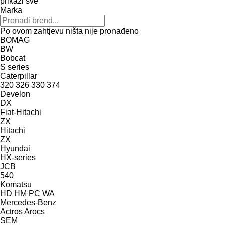
prikaži sve
Marka
Po ovom zahtjevu ništa nije pronađeno
BOMAG
BW
Bobcat
S series
Caterpillar
320
326
330
374
Develon
DX
Fiat-Hitachi
ZX
Hitachi
ZX
Hyundai
HX-series
JCB
540
Komatsu
HD
HM
PC
WA
Mercedes-Benz
Actros
Arocs
SEM