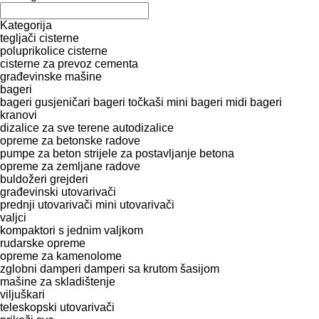
Kategorija
tegljači
cisterne
poluprikolice cisterne
cisterne za prevoz cementa
građevinske mašine
bageri
bageri gusjeničari
bageri točkaši
mini bageri
midi bageri
kranovi
dizalice za sve terene
autodizalice
opreme za betonske radove
pumpe za beton
strijele za postavljanje betona
opreme za zemljane radove
buldožeri
grejderi
građevinski utovarivači
prednji utovarivači
mini utovarivači
valjci
kompaktori s jednim valjkom
rudarske opreme
opreme za kamenolome
zglobni damperi
damperi sa krutom šasijom
mašine za skladištenje
viljuškari
teleskopski utovarivači