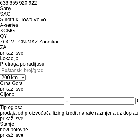
636
655
920
922
Sany
SAC
Sinotruk Howo
Volvo
A-series
XCMG
QY
ZOOMLION-MAZ
Zoomlion
ZA
prikaži sve
Lokacija
Pretraga po radijusu
Crna Gora
prikaži sve
Cijena
–
Tip oglasa
prodaja
od proizvođača
lizing
kredit
na rate
razmjena uz doplatu
prikaži sve
Stanje
novi
polovne
prikaži sve