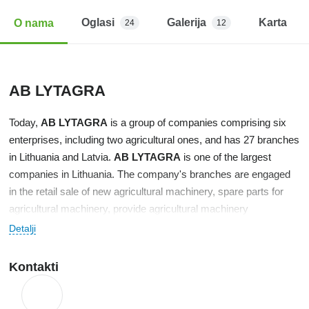
Oglasi
Galerija
Karta
O nama
24
12
AB LYTAGRA
Today,
AB LYTAGRA
is a group of companies comprising six
enterprises, including two agricultural ones, and has 27 branches
in Lithuania and Latvia.
AB LYTAGRA
is one of the largest
companies in Lithuania. The company's branches are engaged
in the retail sale of new agricultural machinery, spare parts for
agricultural machinery, provide agricultural machinery
maintenance services, organize agricultural machinery
Detalji
exhibitions, and employ regional agricultural machinery
managers. Thus, the company strives to be as close as possible
Kontakti
to its customers—farmers and agricultural businesses—and to
provide them with all its services as quickly as possible.