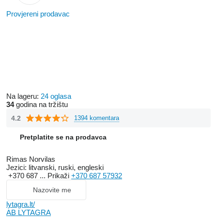
Provjereni prodavac
While the
AB LYTAGRA
group's activities have historically
focused on agriculture, the company's branches offer something
for everyone, from farmers to construction workers. In addition to
agricultural machinery,
AB LYTAGRA
branches offer a wide
selection of metal products, pipes, building materials, tools,
plumbing fixtures, electrical goods, auto parts, beekeeping
supplies, and pet products, and the product range is constantly
Na lageru:
24 oglasa
expanding and updating to meet customer needs.
34
godina na tržištu
4.2
1394 komentara
Pretplatite se na prodavca
Rimas Norvilas
Jezici:
litvanski, ruski, engleski
+370 687 ...
Prikaži
+370 687 57932
Nazovite me
lytagra.lt/
AB LYTAGRA