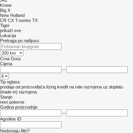
541
Krone
Big X
New Holland
CR
CX
T-series
TX
Tiger
prikaži sve
Lokacija
Pretraga po radijusu
Crna Gora
Cijena
–
Tip oglasa
prodaja
od proizvođača
lizing
kredit
na rate
razmjena uz doplatu
(trade-in)
razmjena
Stanje
novi
polovne
Godina proizvodnje
–
Agroline ID
Nedostaju filtri?