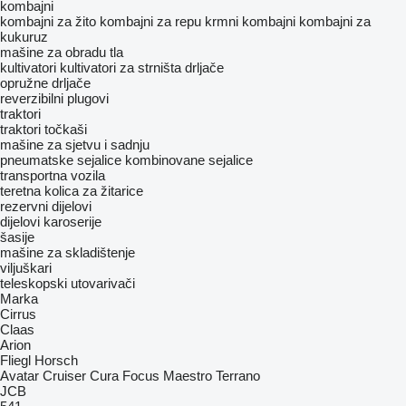
kombajni
kombajni za žito
kombajni za repu
krmni kombajni
kombajni za
kukuruz
mašine za obradu tla
kultivatori
kultivatori za strništa
drljače
opružne drljače
reverzibilni plugovi
traktori
traktori točkaši
mašine za sjetvu i sadnju
pneumatske sejalice
kombinovane sejalice
transportna vozila
teretna kolica za žitarice
rezervni dijelovi
dijelovi karoserije
šasije
mašine za skladištenje
viljuškari
teleskopski utovarivači
Marka
Cirrus
Claas
Arion
Fliegl
Horsch
Avatar
Cruiser
Cura
Focus
Maestro
Terrano
JCB