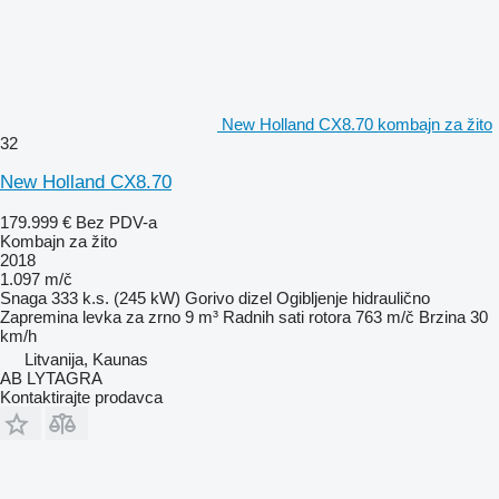
New Holland CX8.70 kombajn za žito
32
New Holland CX8.70
179.999 €
Bez PDV-a
Kombajn za žito
2018
1.097 m/č
Snaga
333 k.s. (245 kW)
Gorivo
dizel
Ogibljenje
hidraulično
Zapremina levka za zrno
9 m³
Radnih sati rotora
763 m/č
Brzina
30
km/h
Litvanija, Kaunas
AB LYTAGRA
Kontaktirajte prodavca