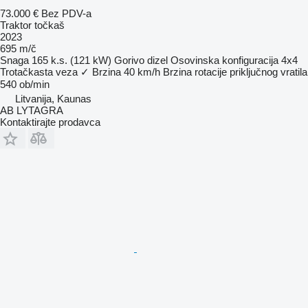
73.000 €
Bez PDV-a
Traktor točkaš
2023
695 m/č
Snaga
165 k.s. (121 kW)
Gorivo
dizel
Osovinska konfiguracija
4x4
Trotačkasta veza
✓
Brzina
40 km/h
Brzina rotacije priključnog vratila
540 ob/min
Litvanija, Kaunas
AB LYTAGRA
Kontaktirajte prodavca