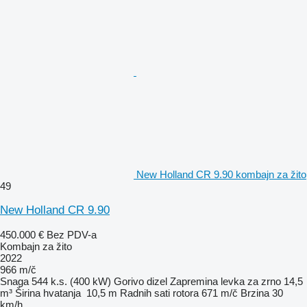
New Holland CR 9.90 kombajn za žito
49
New Holland CR 9.90
450.000 €
Bez PDV-a
Kombajn za žito
2022
966 m/č
Snaga
544 k.s. (400 kW)
Gorivo
dizel
Zapremina levka za zrno
14,5
m³
Širina hvatanja
10,5 m
Radnih sati rotora
671 m/č
Brzina
30
km/h