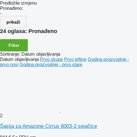
Predložite izmjenu
Pronađeno:
-
prikaži
24 oglasa:
Pronađeno
Filter
Sortiranje
:
Datum objavljivanja
Datum objavljivanja
Prvo skupe
Prvo jeftine
Godina proizvodnje -
prvo novi
Godina proizvodnje - prvo stare
2
Šasija za Amazone Cirrus 6003-2 sejačice