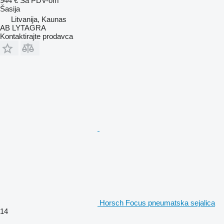
944 €
Sa PDV-om
Šasija
Litvanija, Kaunas
AB LYTAGRA
Kontaktirajte prodavca
Horsch Focus pneumatska sejalica
14