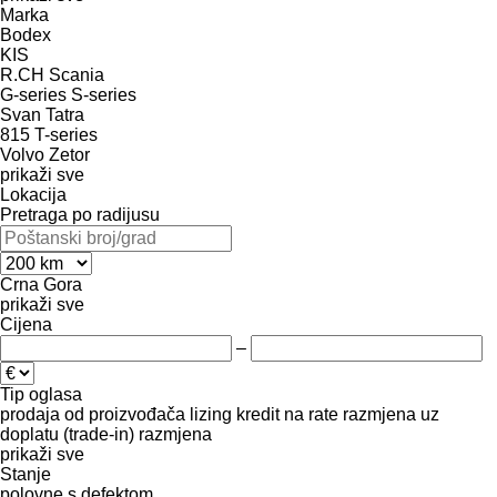
Marka
Bodex
KIS
R.CH
Scania
G-series
S-series
Svan
Tatra
815
T-series
Volvo
Zetor
prikaži sve
Lokacija
Pretraga po radijusu
Crna Gora
prikaži sve
Cijena
–
Tip oglasa
prodaja
od proizvođača
lizing
kredit
na rate
razmjena uz
doplatu (trade-in)
razmjena
prikaži sve
Stanje
polovne
s defektom