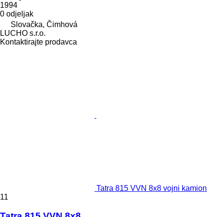
1994
0 odjeljak
Slovačka, Čimhová
LUCHO s.r.o.
Kontaktirajte prodavca
Tatra 815 VVN 8x8 vojni kamion
11
Tatra 815 VVN 8x8