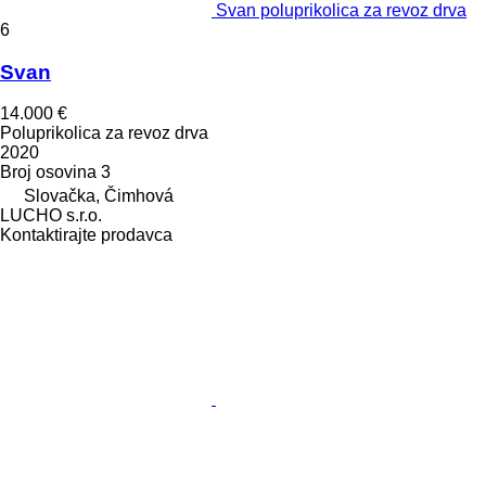
Svan poluprikolica za revoz drva
6
Svan
14.000 €
Poluprikolica za revoz drva
2020
Broj osovina
3
Slovačka, Čimhová
LUCHO s.r.o.
Kontaktirajte prodavca