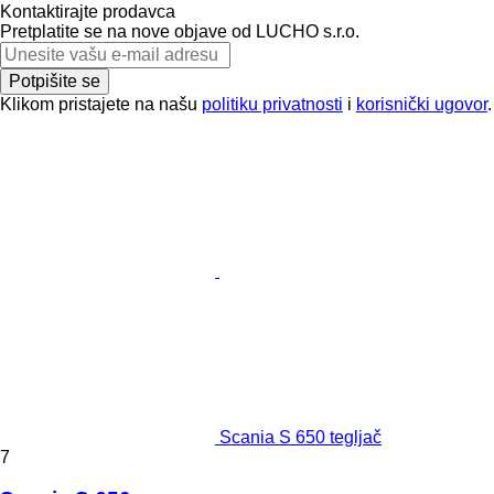
Kontaktirajte prodavca
Pretplatite se na nove objave od LUCHO s.r.o.
Potpišite se
Klikom pristajete na našu
politiku privatnosti
i
korisnički ugovor
.
Scania S 650 tegljač
7