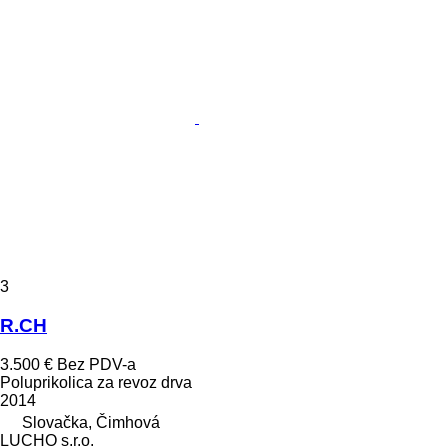
3
R.CH
3.500 €
Bez PDV-a
Poluprikolica za revoz drva
2014
Slovačka, Čimhová
LUCHO s.r.o.