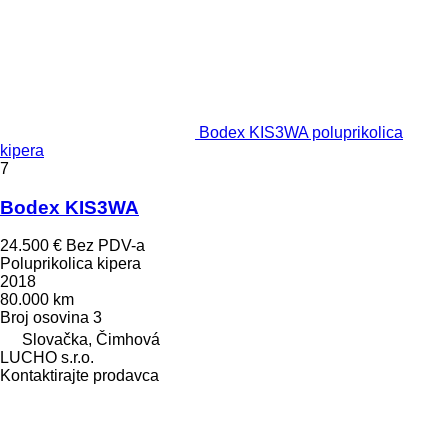
Bodex KIS3WA poluprikolica
kipera
7
Bodex KIS3WA
24.500 €
Bez PDV-a
Poluprikolica kipera
2018
80.000 km
Broj osovina
3
Slovačka, Čimhová
LUCHO s.r.o.
Kontaktirajte prodavca