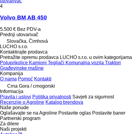
utovarivač
4
Volvo BM AB 450
5.500 €
Bez PDV-a
Prednji utovarivač
Slovačka, Čimhová
LUCHO s.r.o.
Kontaktirajte prodavca
Pretražite opremu prodavca LUCHO s.r.o. u ovim kategorijama
Poluprikolice
Kamioni
Tegljači
Komunalna vozila
Traktori
Građevinske mašine
Kompanija
O nama
Pomoć
Kontakti
Crna Gora / crnogorski
Informacija
Pravila i uslovi
Politika privatnosti
Savjeti za sigurnost
Recenzije o Agroline
Katalog brendova
Naše ponude
Oglašavajte se na Agroline
Postavite oglas
Postavite baner
Partnerski program
Za dilere
Naši projekti