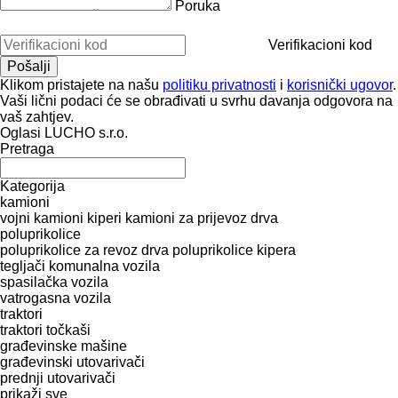
Poruka
Verifikacioni kod
Klikom pristajete na našu
politiku privatnosti
i
korisnički ugovor
.
Vaši lični podaci će se obrađivati ​​u svrhu davanja odgovora na
vaš zahtjev.
Oglasi LUCHO s.r.o.
Pretraga
Kategorija
kamioni
vojni kamioni
kiperi
kamioni za prijevoz drva
poluprikolice
poluprikolice za revoz drva
poluprikolice kipera
tegljači
komunalna vozila
spasilačka vozila
vatrogasna vozila
traktori
traktori točkaši
građevinske mašine
građevinski utovarivači
prednji utovarivači
prikaži sve