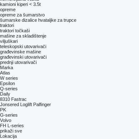
kamioni kiperi < 3.5t
opreme
opreme za šumarstvo
šumarske dizalice
hvataljke za trupce
traktori
traktori točkaši
mašine za skladištenje
viljuškari
teleskopski utovarivači
građevinske mašine
građevinski utovarivači
prednji utovarivači
Marka
Atlas
W series
Epsilon
Q-series
Daily
8310
Fastrac
Jonsered
Loglift
Palfinger
PK
G-series
Volvo
FH
L-series
prikaži sve
Lokacija