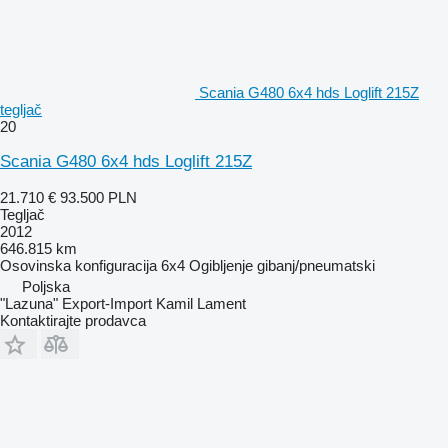
Scania G480 6x4 hds Loglift 215Z
tegljač
20
Scania G480 6x4 hds Loglift 215Z
21.710 €
93.500 PLN
Tegljač
2012
646.815 km
Osovinska konfiguracija
6x4
Ogibljenje
gibanj/pneumatski
Poljska
"Lazuna" Export-Import Kamil Lament
Kontaktirajte prodavca