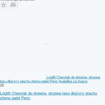
Loglift Chwytak do drewna, drzewa
lasu dłużycy piachu złomu palet Penz hvataljka za trupce
15
Loglift Chwytak do drewna, drzewa lasu dłużycy piachu
złomu palet Penz