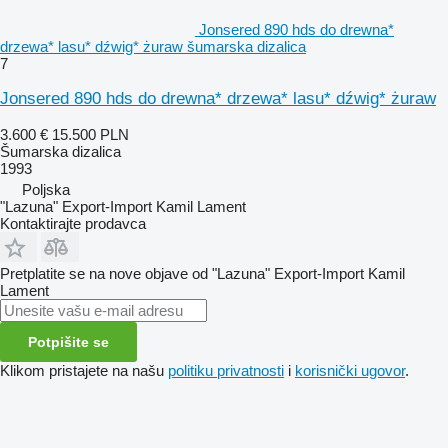
Jonsered 890 hds do drewna*
drzewa* lasu* dźwig* żuraw šumarska dizalica
7
Jonsered 890 hds do drewna* drzewa* lasu* dźwig* żuraw
3.600 €
15.500 PLN
Šumarska dizalica
1993
Poljska
"Lazuna" Export-Import Kamil Lament
Kontaktirajte prodavca
Pretplatite se na nove objave od "Lazuna" Export-Import Kamil
Lament
Potpišite se
Klikom pristajete na našu
politiku privatnosti
i
korisnički ugovor
.