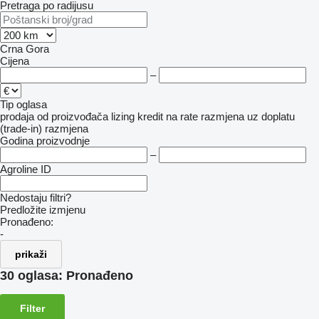
Pretraga po radijusu
Crna Gora
Cijena
–
Tip oglasa
prodaja
od proizvođača
lizing
kredit
na rate
razmjena uz doplatu
(trade-in)
razmjena
Godina proizvodnje
–
Agroline ID
Nedostaju filtri?
Predložite izmjenu
Pronađeno:
-
prikaži
30 oglasa:
Pronađeno
Filter