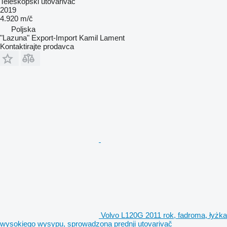
Teleskopski utovarivač
2019
4.920 m/č
Poljska
"Lazuna" Export-Import Kamil Lament
Kontaktirajte prodavca
Volvo L120G 2011 rok, fadroma, łyżka
wysokiego wysypu, sprowadzona prednji utovarivač