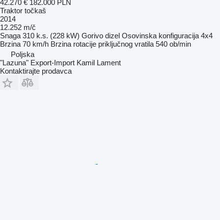
42.270 €
182.000 PLN
Traktor točkaš
2014
12.252 m/č
Snaga
310 k.s. (228 kW)
Gorivo
dizel
Osovinska konfiguracija
4x4
Brzina
70 km/h
Brzina rotacije priključnog vratila
540 ob/min
Poljska
"Lazuna" Export-Import Kamil Lament
Kontaktirajte prodavca