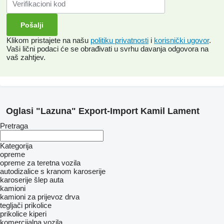
Klikom pristajete na našu
politiku privatnosti
i
korisnički ugovor
.
Vaši lični podaci će se obrađivati ​​u svrhu davanja odgovora na
vaš zahtjev.
Oglasi "Lazuna" Export-Import Kamil Lament
Pretraga
Kategorija
opreme
оpremе za teretna vozila
autodizalice s kranom
karoserije
karoserije šlep auta
kamioni
kamioni za prijevoz drva
tegljači
prikolice
prikolice kiperi
komercijalna vozila