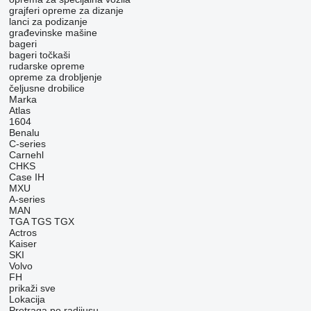
grajferi
opreme za dizanje
lanci za podizanje
građevinske mašine
bageri
bageri točkaši
rudarske opreme
opreme za drobljenje
čeljusne drobilice
Marka
Atlas
1604
Benalu
C-series
Carnehl
CHKS
Case IH
MXU
A-series
MAN
TGA
TGS
TGX
Actros
Kaiser
SKI
Volvo
FH
prikaži sve
Lokacija
Pretraga po radijusu