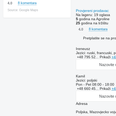
8 komentara
4.0
Source: Google Maps
Provjereni prodavac
Na lageru:
19 oglasa
5
godina na Agroline
25
godina na tržištu
8 komentara
4.0
Pretplatite se na p
Ireneusz
Jezici:
ruski, francuski, p
+48 795 52...
Prikaži
+4
Nazovite
Kamil
Jezici:
poljski
Pon - Pet
08:00 - 18:00
+48 660 45...
Prikaži
+4
Nazovite
Adresa
Poljska, Mazovjecko voj