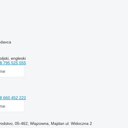
rodavca
oljski, engleski
8 795 525 555
 me
8 660 452 222
 me
vodstvo, 05-462, Wiązowna, Majdan ul. Widoczna 2