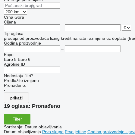
Crna Gora
Cijena
–
Tip oglasa
prodaja
od proizvođača
lizing
kredit
na rate
razmjena uz doplatu (tra
Godina proizvodnje
–
Евро
Euro 5
Euro 6
Agroline ID
Nedostaju filtri?
Predložite izmjenu
Pronađeno:
-
prikaži
19 oglasa:
Pronađeno
Filter
Sortiranje
:
Datum objavljivanja
Datum objavljivanja
Prvo skupe
Prvo jeftine
Godina proizvodnje - prv