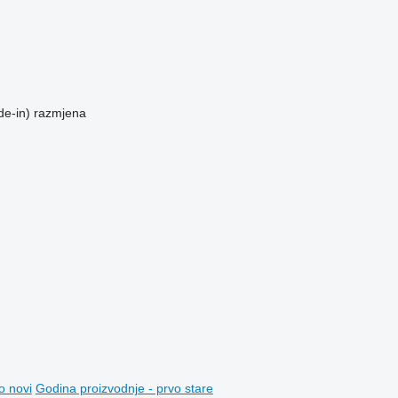
de-in)
razmjena
o novi
Godina proizvodnje - prvo stare