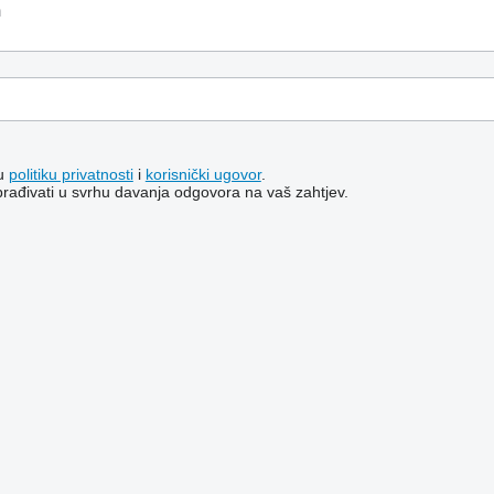
šu
politiku privatnosti
i
korisnički ugovor
.
brađivati ​​u svrhu davanja odgovora na vaš zahtjev.