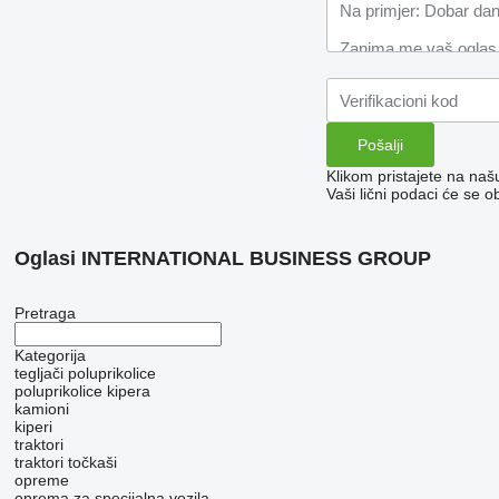
Klikom pristajete na na
Vaši lični podaci će se o
Oglasi INTERNATIONAL BUSINESS GROUP
Pretraga
Kategorija
tegljači
poluprikolice
poluprikolice kipera
kamioni
kiperi
traktori
traktori točkaši
opreme
oprema za specijalna vozila