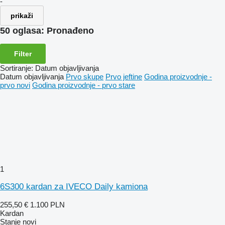
-
prikaži
50 oglasa:
Pronađeno
Filter
Sortiranje
:
Datum objavljivanja
Datum objavljivanja
Prvo skupe
Prvo jeftine
Godina proizvodnje -
prvo novi
Godina proizvodnje - prvo stare
1
6S300 kardan za IVECO Daily kamiona
255,50 €
1.100 PLN
Kardan
Stanje
novi