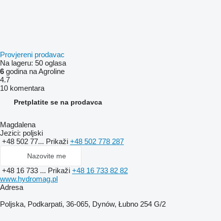
Provjereni prodavac
Na lageru:
50 oglasa
6
godina na Agroline
4.7
10 komentara
Pretplatite se na prodavca
Magdalena
Jezici:
poljski
+48 502 77...
Prikaži
+48 502 778 287
Nazovite me
+48 16 733 ...
Prikaži
+48 16 733 82 82
www.hydromag.pl
Adresa
Poljska, Podkarpati, 36-065, Dynów, Łubno 254 G/2