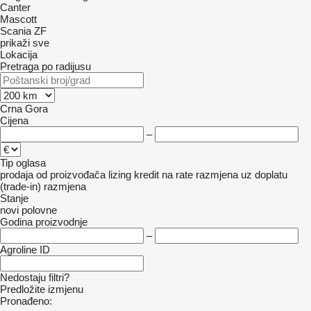
Canter
Mascott
Scania
ZF
prikaži sve
Lokacija
Pretraga po radijusu
Crna Gora
Cijena
–
Tip oglasa
prodaja
od proizvođača
lizing
kredit
na rate
razmjena uz doplatu
(trade-in)
razmjena
Stanje
novi
polovne
Godina proizvodnje
–
Agroline ID
Nedostaju filtri?
Predložite izmjenu
Pronađeno: