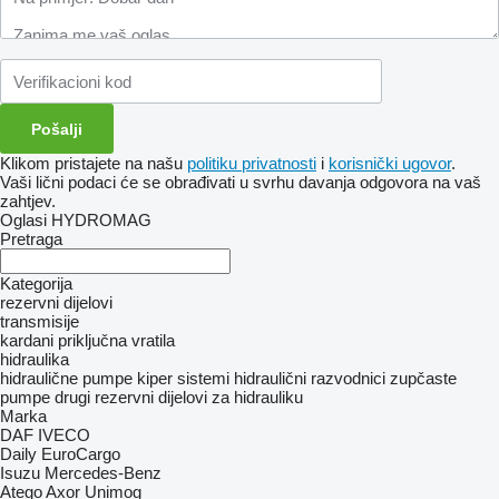
Klikom pristajete na našu
politiku privatnosti
i
korisnički ugovor
.
Vaši lični podaci će se obrađivati ​​u svrhu davanja odgovora na vaš
zahtjev.
Oglasi HYDROMAG
Pretraga
Kategorija
rezervni dijelovi
transmisije
kardani
priključna vratila
hidraulika
hidraulične pumpe
kiper sistemi
hidraulični razvodnici
zupčaste
pumpe
drugi rezervni dijelovi za hidrauliku
Marka
DAF
IVECO
Daily
EuroCargo
Isuzu
Mercedes-Benz
Atego
Axor
Unimog