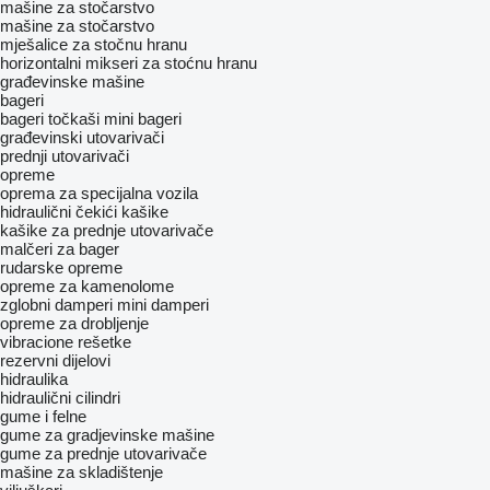
mašine za stočarstvo
mašine za stočarstvo
mješalice za stočnu hranu
horizontalni mikseri za stoćnu hranu
građevinske mašine
bageri
bageri točkaši
mini bageri
građevinski utovarivači
prednji utovarivači
opreme
oprema za specijalna vozila
hidraulični čekići
kašike
kašike za prednje utovarivače
malčeri za bager
rudarske opreme
opreme za kamenolome
zglobni damperi
mini damperi
opreme za drobljenje
vibracione rešetke
rezervni dijelovi
hidraulika
hidraulični cilindri
gume i felne
gume za gradjevinske mašine
gume za prednje utovarivače
mašine za skladištenje