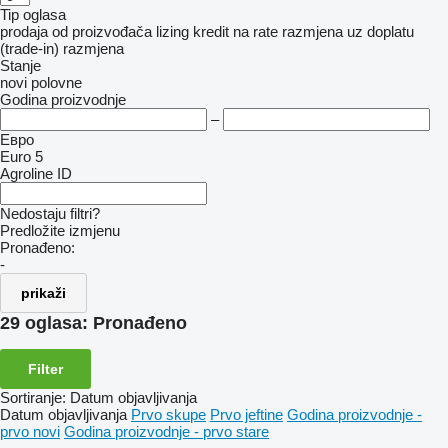
Tip oglasa
prodaja
od proizvođača
lizing
kredit
na rate
razmjena uz doplatu
(trade-in)
razmjena
Stanje
novi
polovne
Godina proizvodnje
–
Евро
Euro 5
Agroline ID
Nedostaju filtri?
Predložite izmjenu
Pronađeno:
-
prikaži
29 oglasa:
Pronađeno
Filter
Sortiranje
:
Datum objavljivanja
Datum objavljivanja
Prvo skupe
Prvo jeftine
Godina proizvodnje -
prvo novi
Godina proizvodnje - prvo stare