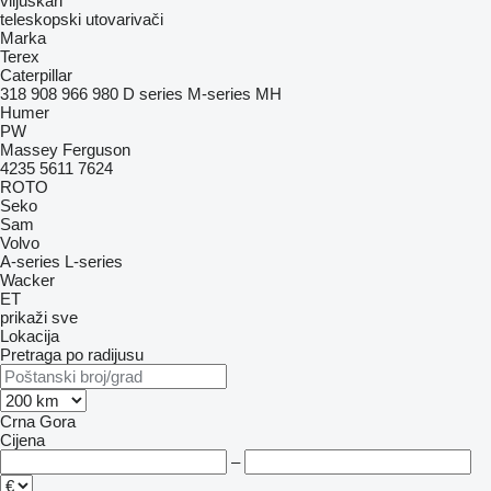
viljuškari
teleskopski utovarivači
Marka
Terex
Caterpillar
318
908
966
980
D series
M-series
MH
Humer
PW
Massey Ferguson
4235
5611
7624
ROTO
Seko
Sam
Volvo
A-series
L-series
Wacker
ET
prikaži sve
Lokacija
Pretraga po radijusu
Crna Gora
Cijena
–