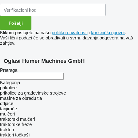
Klikom pristajete na našu
politiku privatnosti
i
korisnički ugovor
.
Vaši lični podaci će se obrađivati ​​u svrhu davanja odgovora na vaš
zahtjev.
Oglasi Humer Machines GmbH
Pretraga
Kategorija
prikolice
prikolice za građevinske strojeve
mašine za obradu tla
drljače
tanjirače
mulčeri
traktorski malčeri
traktorske freze
traktori
traktori točkaši