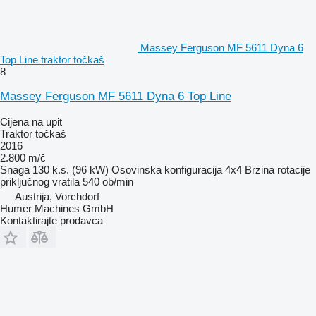
Massey Ferguson MF 5611 Dyna 6
Top Line traktor točkaš
8
Massey Ferguson MF 5611 Dyna 6 Top Line
Cijena na upit
Traktor točkaš
2016
2.800 m/č
Snaga
130 k.s. (96 kW)
Osovinska konfiguracija
4x4
Brzina rotacije
priključnog vratila
540 ob/min
Austrija, Vorchdorf
Humer Machines GmbH
Kontaktirajte prodavca