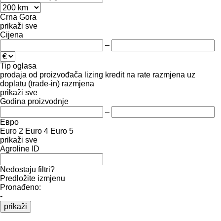
Crna Gora
prikaži sve
Cijena
–
Tip oglasa
prodaja
od proizvođača
lizing
kredit
na rate
razmjena uz
doplatu (trade-in)
razmjena
prikaži sve
Godina proizvodnje
–
Евро
Euro 2
Euro 4
Euro 5
prikaži sve
Agroline ID
Nedostaju filtri?
Predložite izmjenu
Pronađeno:
-
prikaži