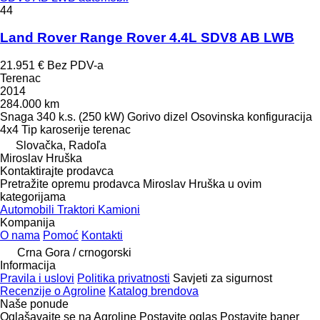
44
Land Rover Range Rover 4.4L SDV8 AB LWB
21.951 €
Bez PDV-a
Terenac
2014
284.000 km
Snaga
340 k.s. (250 kW)
Gorivo
dizel
Osovinska konfiguracija
4x4
Tip karoserije
terenac
Slovačka, Radoľa
Miroslav Hruška
Kontaktirajte prodavca
Pretražite opremu prodavca Miroslav Hruška u ovim
kategorijama
Automobili
Traktori
Kamioni
Kompanija
O nama
Pomoć
Kontakti
Crna Gora / crnogorski
Informacija
Pravila i uslovi
Politika privatnosti
Savjeti za sigurnost
Recenzije o Agroline
Katalog brendova
Naše ponude
Oglašavajte se na Agroline
Postavite oglas
Postavite baner