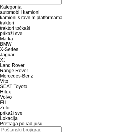
Kategorija
automobili
kamioni
kamioni s ravnim platformama
traktori
traktori točkaši
prikaži sve
Marka
BMW
X-Series
Jaguar
XJ
Land Rover
Range Rover
Mercedes-Benz
Vito
SEAT
Toyota
Hilux
Volvo
FH
Zetor
prikaži sve
Lokacija
Pretraga po radijusu