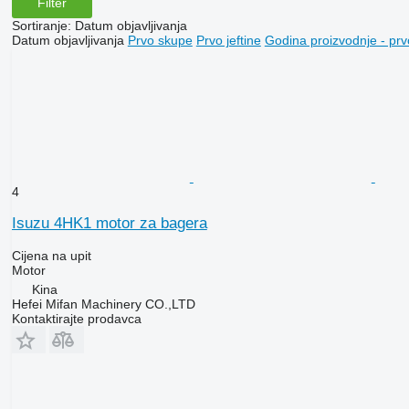
Filter
Sortiranje
:
Datum objavljivanja
Datum objavljivanja
Prvo skupe
Prvo jeftine
Godina proizvodnje - prv
4
Isuzu 4HK1 motor za bagera
Cijena na upit
Motor
Kina
Hefei Mifan Machinery CO.,LTD
Kontaktirajte prodavca