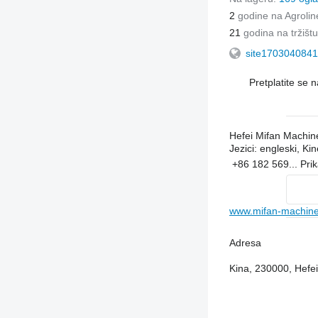
2
godine na Agrolin
21
godina na tržištu
site1703040841
Pretplatite se 
Hefei Mifan Machin
Jezici:
engleski, Kin
+86 182 569...
Pri
www.mifan-machine
Adresa
Kina, 230000, Hefe