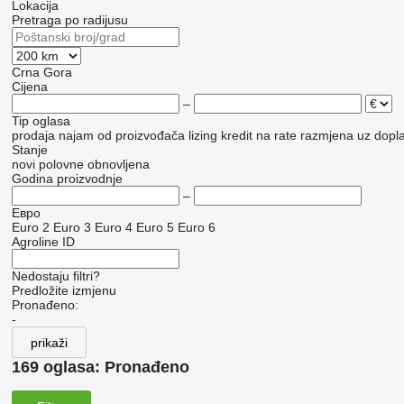
Lokacija
Pretraga po radijusu
Crna Gora
Cijena
–
Tip oglasa
prodaja
najam
od proizvođača
lizing
kredit
na rate
razmjena uz doplat
Stanje
novi
polovne
obnovljena
Godina proizvodnje
–
Евро
Euro 2
Euro 3
Euro 4
Euro 5
Euro 6
Agroline ID
Nedostaju filtri?
Predložite izmjenu
Pronađeno:
-
prikaži
169 oglasa:
Pronađeno