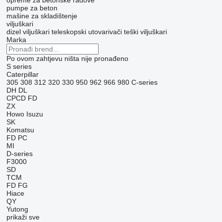
opreme za betonske radove
pumpe za beton
mašine za skladištenje
viljuškari
dizel viljuškari
teleskopski utovarivači
teški viljuškari
Marka
Po ovom zahtjevu ništa nije pronađeno
S series
Caterpillar
305
308
312
320
330
950
962
966
980
C-series
DH
DL
CPCD
FD
ZX
Howo
Isuzu
SK
Komatsu
FD
PC
MI
D-series
F3000
SD
TCM
FD
FG
Hiace
QY
Yutong
prikaži sve