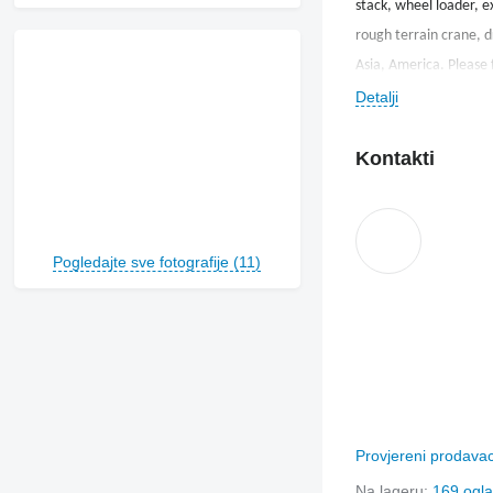
stack, wheel loader, e
rough terrain crane, dr
Asia, America. Please f
Detalji
Kontakti
Pogledajte sve fotografije (11)
Provjereni prodava
Na lageru:
169 ogl