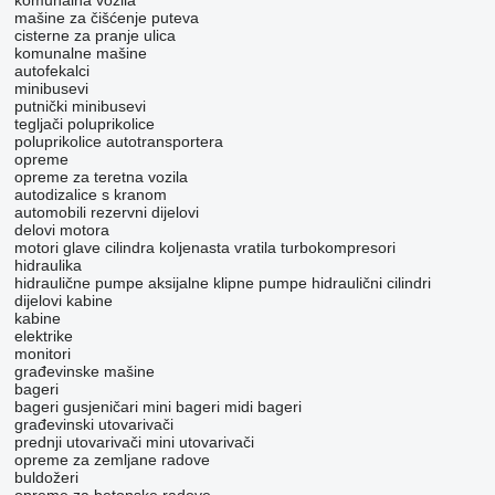
komunalna vozila
mašine za čišćenje puteva
cisterne za pranje ulica
komunalne mašine
autofekalci
minibusevi
putnički minibusevi
tegljači
poluprikolice
poluprikolice autotransportera
opreme
оpremе za teretna vozila
autodizalice s kranom
automobili
rezervni dijelovi
delovi motora
motori
glave cilindra
koljenasta vratila
turbokompresori
hidraulika
hidraulične pumpe
aksijalne klipne pumpe
hidraulični cilindri
dijelovi kabine
kabine
elektrike
monitori
građevinske mašine
bageri
bageri gusjeničari
mini bageri
midi bageri
građevinski utovarivači
prednji utovarivači
mini utovarivači
opreme za zemljane radove
buldožeri