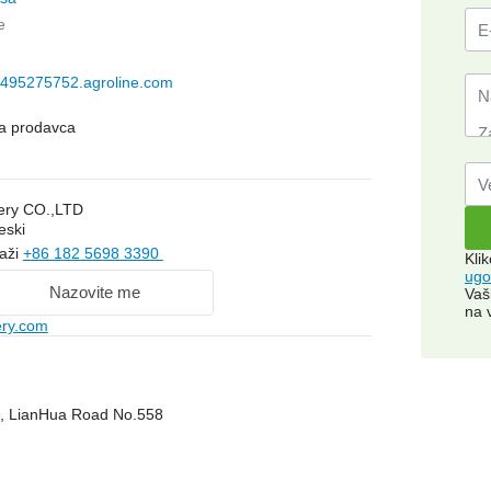
e
495275752.agroline.com
na prodavca
ery CO.,LTD
eski
kaži
+86 182 5698 3390
Kli
ugo
Nazovite me
Vaš
na 
ry.com
i, LianHua Road No.558