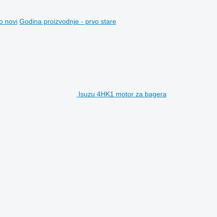
o novi
Godina proizvodnje - prvo stare
Isuzu 4HK1 motor za bagera