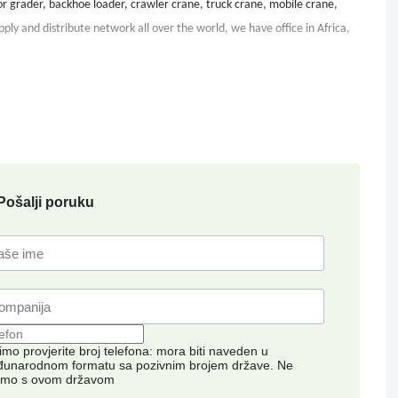
r grader, backhoe loader, crawler crane, truck crane, mobile crane,
pply and distribute network all over the world, we have office in Africa,
Pošalji poruku
imo provjerite broj telefona: mora biti naveden u
unarodnom formatu sa pozivnim brojem države.
Ne
imo s ovom državom