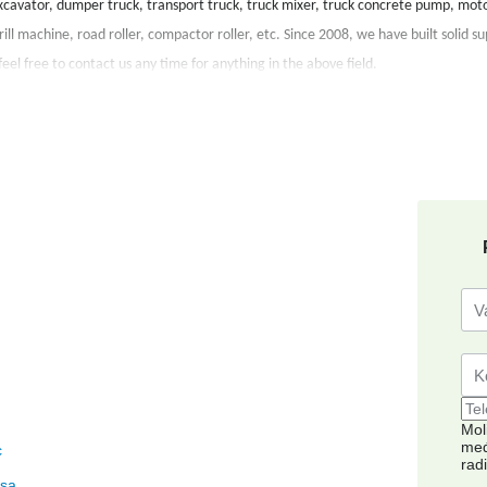
xcavator, dumper truck, transport truck, truck mixer, truck concrete pump, moto
ill machine, road roller, compactor roller, etc. Since 2008, we have built solid su
eel free to contact us any time for anything in the above field.
Mol
međ
c
rad
asa