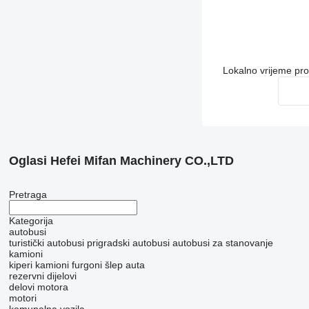
Lokalno vrijeme pr
Oglasi Hefei Mifan Machinery CO.,LTD
Pretraga
Kategorija
autobusi
turistički autobusi
prigradski autobusi
autobusi za stanovanje
kamioni
kiperi
kamioni furgoni
šlep auta
rezervni dijelovi
delovi motora
motori