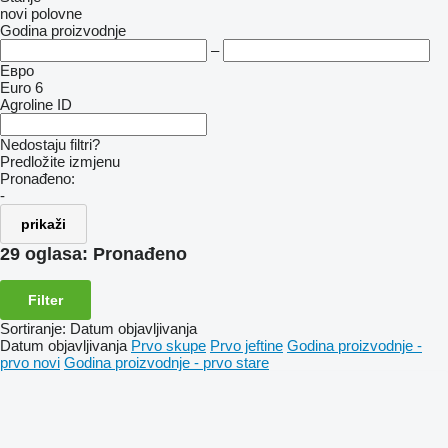
novi
polovne
Godina proizvodnje
–
Евро
Euro 6
Agroline ID
Nedostaju filtri?
Predložite izmjenu
Pronađeno:
-
prikaži
29 oglasa:
Pronađeno
Filter
Sortiranje
:
Datum objavljivanja
Datum objavljivanja
Prvo skupe
Prvo jeftine
Godina proizvodnje -
prvo novi
Godina proizvodnje - prvo stare