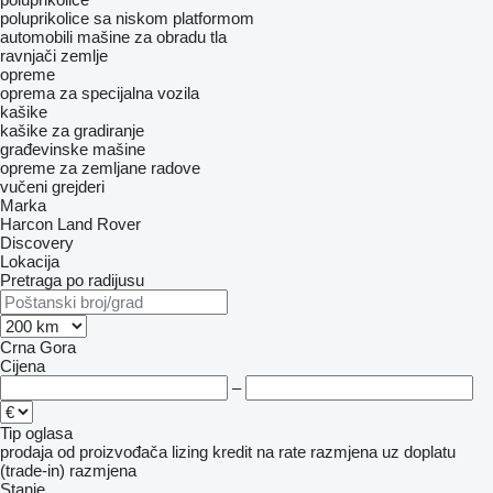
poluprikolice sa niskom platformom
automobili
mašine za obradu tla
ravnjači zemlje
opreme
oprema za specijalna vozila
kašike
kašike za gradiranje
građevinske mašine
opreme za zemljane radove
vučeni grejderi
Marka
Harcon
Land Rover
Discovery
Lokacija
Pretraga po radijusu
Crna Gora
Cijena
–
Tip oglasa
prodaja
od proizvođača
lizing
kredit
na rate
razmjena uz doplatu
(trade-in)
razmjena
Stanje