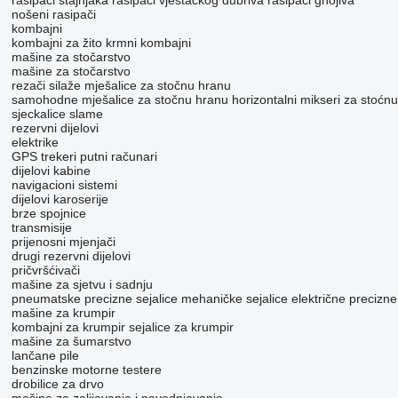
rasipači stajnjaka
rasipači vještačkog đubriva
rasipači gnojiva
nošeni rasipači
kombajni
kombajni za žito
krmni kombajni
mašine za stočarstvo
mašine za stočarstvo
rezači silaže
mješalice za stočnu hranu
samohodne mješalice za stočnu hranu
horizontalni mikseri za stoćn
sjeckalice slame
rezervni dijelovi
elektrike
GPS trekeri
putni računari
dijelovi kabine
navigacioni sistemi
dijelovi karoserije
brze spojnice
transmisije
prijenosni mjenjači
drugi rezervni dijelovi
pričvršćivači
mašine za sjetvu i sadnju
pneumatske precizne sejalice
mehaničke sejalice
električne precizne
mašine za krumpir
kombajni za krumpir
sejalice za krumpir
mašine za šumarstvo
lančane pile
benzinske motorne testere
drobilice za drvo