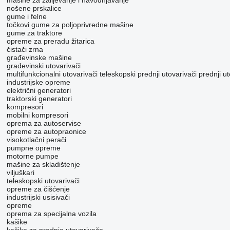
mašine za zaliјеvanje i navodnjavanje
nošene prskalice
gume i felne
točkovi
gume za poljoprivredne mašine
gume za traktore
opreme za preradu žitarica
čistači zrna
građevinske mašine
građevinski utovarivači
multifunkcionalni utovarivači
teleskopski prednji utovarivači
prednji ut
industrijske opreme
električni generatori
traktorski generatori
kompresori
mobilni kompresori
oprema za autoservise
opreme za autopraonice
visokotlačni perači
pumpne opreme
motorne pumpe
mašine za skladištenje
viljuškari
teleskopski utovarivači
opreme za čišćenje
industrijski usisivači
opreme
oprema za specijalna vozila
kašike