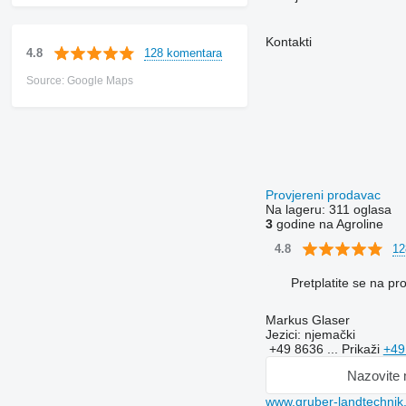
Kontakti
128 komentara
4.8
Source: Google Maps
Provjereni prodavac
Na lageru:
311 oglasa
3
godine na Agroline
12
4.8
Pretplatite se na p
Markus Glaser
Jezici:
njemački
+49 8636 ...
Prikaži
+49
Nazovite
www.gruber-landtechnik