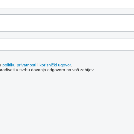
šu
politiku privatnosti
i
korisnički ugovor
.
brađivati ​​u svrhu davanja odgovora na vaš zahtjev.