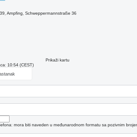
539, Ampfing, Schweppermannstraße 36
Prikaži kartu
aca: 10:54 (CEST)
sastanak
telefona: mora biti naveden u međunarodnom formatu sa pozivnim broje