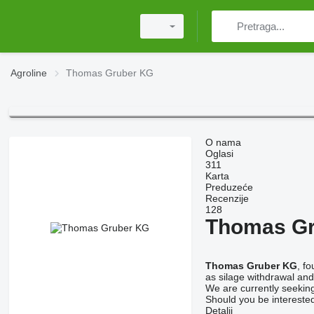
Agroline
Thomas Gruber KG
O nama
Oglasi
311
Karta
Preduzeće
Recenzije
128
Thomas G
Thomas Gruber KG
, f
as silage withdrawal and
We are currently seeking
Should you be interested
Detalji