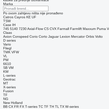
kašike za prednje utovarivače
Marka
Po ovom zahtjevu ništa nije pronađeno
Catros
Cayros
KE
UF
TSW
Case IH
745
5140
7230
Axial-Flow
CS
CVX
Farmall
Farmlift
Maxxum
Puma
V
Claas
Axion
Conspeed
Corio
Corto
Jaguar
Lexion
Mercator
Orbis
Volto
D series
Vario
Fliegl
TMK
VFW
VL
PW
6610
SB
VM
KW
L-series
Geotrac
MT
X-series
Fusion
TF
NG
New Holland
BB
CX
FR
FX
T-series
TC
TF
TH
TL
TX
W-series