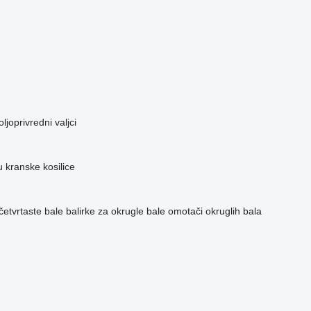
oljoprivredni valjci
u
kranske kosilice
četvrtaste bale
balirke za okrugle bale
omotači okruglih bala