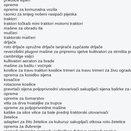
prikolice kiperi
opreme
opreme za komunalna vozila
raonici za snijeg
nošeni rasipači pijeska
traktori
traktori točkaši
mini traktori
motorni traktori
mašine za obradu tla
mulčeri
traktorski malčeri
drljače
roto drljače
opružne drljače
tanjirače
zupčaste drljače
reverzibilni plugovi
mašine za pripremu sjetve
kultivatori za strništa
p
cambridge valjci
kultivatori
aeratori za livade
mašine za baštu i voćnjak
kosilice za travu
traktori kosilice
trimeri za travu
trimeri za živu ograd
oprema za kosidbu sijena
kosačice
rotacione kosilice
prevrtači sijena
poljoprivredni utovarivači
sakupljači sijena
balirke za 
opreme
opreme za šumarstvo
vitla za drva
hvataljke za trupce
opreme za poljoprivredne mašine
kašike za silos
vilice za bale
prednji traktorski utovarivači
žetelice
adapteri za žito
žetelice za kukuruz
sakupljači otkosa
roto-žetelice
oprema za đubrenje