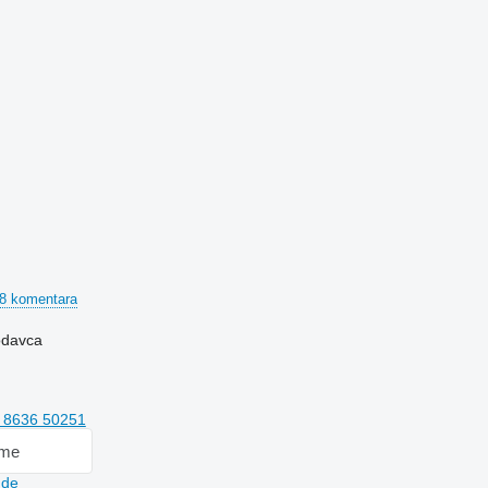
8 komentara
rodavca
 8636 50251
 me
.de