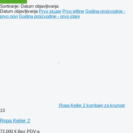
Sortiranje
:
Datum objavljivanja
Datum objavljivanja
Prvo skupe
Prvo jeftine
Godina proizvodnje -
prvo novi
Godina proizvodnje - prvo stare
Ropa Keiler 2 kombajn za krumpir
13
Ropa Keiler 2
72.000 €
Bez PDV-a