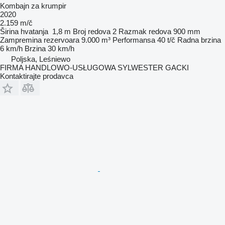
Kombajn za krumpir
2020
2.159 m/č
Širina hvatanja
1,8 m
Broj redova
2
Razmak redova
900 mm
Zampremina rezervoara
9.000 m³
Performansa
40 t/č
Radna brzina
6 km/h
Brzina
30 km/h
Poljska, Leśniewo
FIRMA HANDLOWO-USŁUGOWA SYLWESTER GACKI
Kontaktirajte prodavca