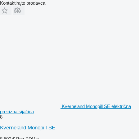
Kontaktirajte prodavca
Kverneland Monopill SE električna
precizna sijačica
8
Kverneland Monopill SE
8.500 €
Bez PDV-a