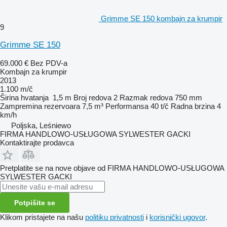
Grimme SE 150 kombajn za krumpir
9
Grimme SE 150
69.000 €
Bez PDV-a
Kombajn za krumpir
2013
1.100 m/č
Širina hvatanja
1,5 m
Broj redova
2
Razmak redova
750 mm
Zampremina rezervoara
7,5 m³
Performansa
40 t/č
Radna brzina
4
km/h
Poljska, Leśniewo
FIRMA HANDLOWO-USŁUGOWA SYLWESTER GACKI
Kontaktirajte prodavca
Pretplatite se na nove objave od FIRMA HANDLOWO-USŁUGOWA
SYLWESTER GACKI
Potpišite se
Klikom pristajete na našu
politiku privatnosti
i
korisnički ugovor
.