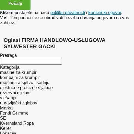
Klikom pristajete na našu
politiku privatnosti
i
korisnički ugovor
.
Vaši lični podaci će se obrađivati ​​u svrhu davanja odgovora na vaš
zahtjev.
Oglasi FIRMA HANDLOWO-USŁUGOWA
SYLWESTER GACKI
Pretraga
Kategorija
mašine za krumpir
kombajni za krumpir
mašine za sjetvu i sadnju
električne precizne sijačice
rezervni dijelovi
vješanja
upravljački zglobovi
Marka
Fendt
Grimme
SE
Kverneland
Ropa
Keiler
Lokacija