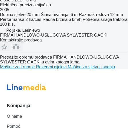
Električna precizna sijačica
2005
Dubina sjetve
20 mm
Širina hvatanja
6 m
Razmak redova
12 mm
Performansa
2 ha/čas
Radna brzina
6 km/h
Potrebna snaga traktora
100 k.s.
Poljska, Leśniewo
FIRMA HANDLOWO-USŁUGOWA SYLWESTER GACKI
Kontaktirajte prodavca
Pretražite opremu prodavca FIRMA HANDLOWO-USŁUGOWA
SYLWESTER GACKI u ovim kategorijama
Mašine za krumpir
Rezervni dijelovi
Mašine za sjetvu i sadnju
Kompanija
O nama
Pomoć