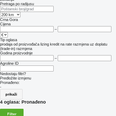
Pretraga po radijusu
Crna Gora
Cijena
–
Tip oglasa
prodaja
od proizvođača
lizing
kredit
na rate
razmjena uz doplatu
(trade-in)
razmjena
Godina proizvodnje
–
Agroline ID
Nedostaju filtri?
Predložite izmjenu
Pronađeno:
-
prikaži
4 oglasa:
Pronađeno
Filter