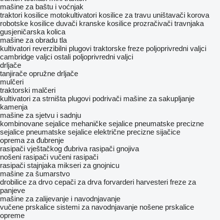
mašine za baštu i voćnjak
traktori kosilice
motokultivatori
kosilice za travu
uništavači korova
robotske kosilice
duvači
kranske kosilice
prozračivači travnjaka
gusjeničarska kolica
mašine za obradu tla
kultivatori
reverzibilni plugovi
traktorske freze
poljoprivredni valjci
cambridge valjci
ostali poljoprivredni valjci
drljače
tanjirače
opružne drljače
mulčeri
traktorski malčeri
kultivatori za strništa
plugovi
podrivači
mašine za sakupljanje
kamenja
mašine za sjetvu i sadnju
kombinovane sejalice
mehaničke sejalice
pneumatske precizne
sejalice
pneumatske sejalice
električne precizne sijačice
oprema za đubrenje
rasipači vještačkog đubriva
rasipači gnojiva
nošeni rasipači
vučeni rasipači
rasipači stajnjaka
mikseri za gnojnicu
mašine za šumarstvo
drobilice za drvo
cepači za drva
forvarderi
harvesteri
freze za
panjeve
mašine za zaliјеvanje i navodnjavanje
vučene prskalice
sistemi za navodnjavanje
nošene prskalice
opreme