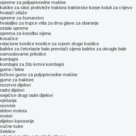
opreme za poljoprivredne mašine
kašike za silos
protivteže traktora
traktorske korpe
koluti za crijevo
hvatači silaže
opreme za šumarstvo
hvataljke za trupce
vitla za drva
glave za obaranje
ostale opreme
oprema za kosidbu sijena
kosačice
rotacione kosilice
kosilice sa srpom
druge kosilice
balirke za četvrtaste bale
prevrtači sijena
balirke za okrugle bale
samoutovarne prikolice
kombajni
kombajni za žito
krmni kombajni
gume i felne
točkovi
gume za poljoprivredne mašine
gume za traktore
rezervni dijelovi
radni dijelovi
sejačice
drugi radni dijelovi
vješanja
osovine
delovi motora
motori
dijelovi karoserije
vučne kuke
žetelice