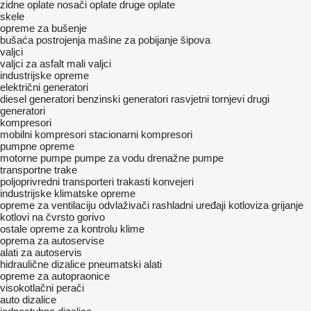
zidne oplate
nosači oplate
druge oplate
skele
opreme za bušenje
bušaća postrojenja
mašine za pobijanje šipova
valjci
valjci za asfalt
mali valjci
industrijske opreme
električni generatori
diesel generatori
benzinski generatori
rasvjetni tornjevi
drugi
generatori
kompresori
mobilni kompresori
stacionarni kompresori
pumpne opreme
motorne pumpe
pumpe za vodu
drenažne pumpe
transportne trake
poljoprivredni transporteri
trakasti konvejeri
industrijske klimatske opreme
opreme za ventilaciju
odvlaživači
rashladni uređaji
kotloviza grijanje
kotlovi na čvrsto gorivo
ostale opreme za kontrolu klime
oprema za autoservise
alati za autoservis
hidraulične dizalice
pneumatski alati
opreme za autopraonice
visokotlačni perači
auto dizalice