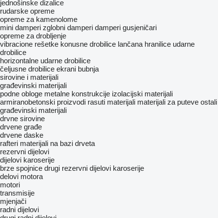
jednošinske dizalice
rudarske opreme
opreme za kamenolome
mini damperi
zglobni damperi
damperi gusjeničari
opreme za drobljenje
vibracione rešetke
konusne drobilice
lančana hranilice
udarne
drobilice
horizontalne udarne drobilice
čeljusne drobilice
ekrani bubnja
sirovine i materijali
građevinski materijali
podne obloge
metalne konstrukcije
izolacijski materijali
armiranobetonski proizvodi
rasuti materijali
materijali za puteve
ostali
građevinski materijali
drvne sirovine
drvene građe
drvene daske
rafteri
materijali na bazi drveta
rezervni dijelovi
dijelovi karoserije
brze spojnice
drugi rezervni dijelovi karoserije
delovi motora
motori
transmisije
mjenjači
radni dijelovi
drugi radni dijelovi