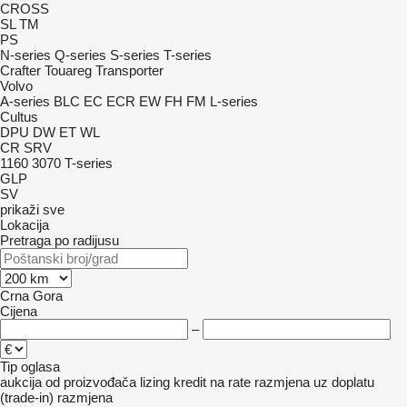
CROSS
SL
TM
PS
N-series
Q-series
S-series
T-series
Crafter
Touareg
Transporter
Volvo
A-series
BLC
EC
ECR
EW
FH
FM
L-series
Cultus
DPU
DW
ET
WL
CR
SRV
1160
3070
T-series
GLP
SV
prikaži sve
Lokacija
Pretraga po radijusu
Crna Gora
Cijena
–
Tip oglasa
aukcija
od proizvođača
lizing
kredit
na rate
razmjena uz doplatu
(trade-in)
razmjena