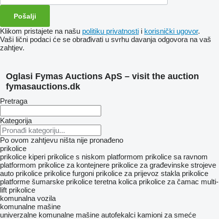
Klikom pristajete na našu
politiku privatnosti
i
korisnički ugovor
.
Vaši lični podaci će se obrađivati ​​u svrhu davanja odgovora na vaš
zahtjev.
Oglasi Fymas Auctions ApS – visit the auction
fymasauctions.dk
Pretraga
Kategorija
Po ovom zahtjevu ništa nije pronađeno
prikolice
prikolice kiperi
prikolice s niskom platformom
prikolice sa ravnom
platformom
prikolice za kontejnere
prikolice za građevinske strojeve
auto prikolice
prikolice furgoni
prikolice za prijevoz stakla
prikolice
platforme
šumarske prikolice
teretna kolica
prikolice za čamac
multi-
lift prikolice
komunalna vozila
komunalne mašine
univerzalne komunalne mašine
autofekalci
kamioni za smeće