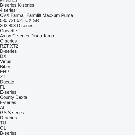
B-series
K-series
4 series
CVX
Farmall
Farmlift
Maxxum
Puma
580
721
921
CX
SR
302
908
D series
Corvette
Axion
C-series
Disco
Targo
C-series
RZT
XT2
D-series
DX
Virtus
Biber
EHP
ZT
Ducato
FL
E-series
County
Dexta
F-series
AL
GS
S series
D-series
TU
GL
B-series