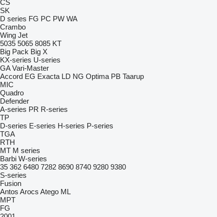
CS
SK
D series
FG
PC
PW
WA
Crambo
Wing Jet
5035
5065
8085
KT
Big Pack
Big X
KX-series
U-series
GA
Vari-Master
Accord
EG
Exacta
LD
NG
Optima
PB
Taarup
MIC
Quadro
Defender
A-series
PR
R-series
TP
D-series
E-series
H-series
P-series
TGA
RTH
MT
M series
Barbi
W-series
35
362
6480
7282
8690
8740
9280
9380
S-series
Fusion
Antos
Arocs
Atego
ML
MPT
FG
2001