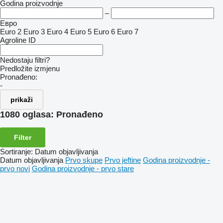
Godina proizvodnje
–
Евро
Euro 2
Euro 3
Euro 4
Euro 5
Euro 6
Euro 7
Agroline ID
Nedostaju filtri?
Predložite izmjenu
Pronađeno:
-
prikaži
1080 oglasa:
Pronađeno
Filter
Sortiranje
:
Datum objavljivanja
Datum objavljivanja
Prvo skupe
Prvo jeftine
Godina proizvodnje -
prvo novi
Godina proizvodnje - prvo stare