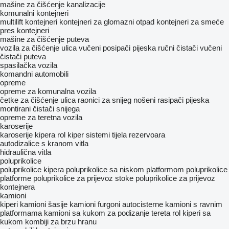
mašine za čišćenje kanalizacije
komunalni kontejneri
multilift kontejneri
kontejneri za glomazni otpad
kontejneri za smeće
pres kontejneri
mašine za čišćenje puteva
vozila za čišćenje ulica
vučeni posipači pijeska
ručni čistači
vučeni
čistači puteva​
spasilačka vozila
komandni automobili
opreme
opreme za komunalna vozila
četke za čišćenje ulica
raonici za snijeg
nošeni rasipači pijeska
montirani čistači snijega
оpremе za teretna vozila
karoserije
karoserije kipera
rol kiper sistemi
tijela rezervoara
autodizalice s kranom
vitla
hidraulična vitla
poluprikolice
poluprikolice kipera
poluprikolice sa niskom platformom
poluprikolice
platforme
poluprikolice za prijevoz stoke
poluprikolice za prijevoz
kontejnera
kamioni
kiperi
kamioni šasije
kamioni furgoni
autocisterne
kamioni s ravnim
platformama
kamioni sa kukom za podizanje tereta
rol kiperi sa
kukom
kombiji za brzu hranu