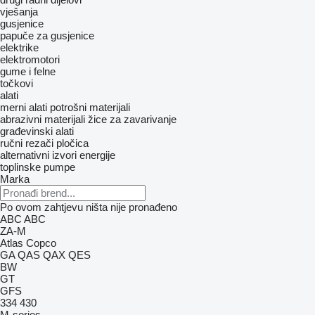
vješanja
gusjenice
papuče za gusjenice
elektrike
elektromotori
gume i felne
točkovi
alati
merni alati
potrošni materijali
abrazivni materijali
žice za zavarivanje
građevinski alati
ručni rezači pločica
alternativni izvori energije
toplinske pumpe
Marka
Po ovom zahtjevu ništa nije pronađeno
ABC
ABC
ZA-M
Atlas Copco
GA
QAS
QAX
QES
BW
GT
GFS
334
430
M-series