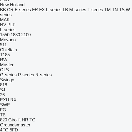
New Holland
BB
CR
E-series
FR
FX
L-series
LB
M-series
T-series
TM
TN
TS
W-
series
MAK
NV
PLP
L-series
1550
1830
2100
Movano
911
Chieftain
T185
RW
Master
OLS
G-series
P-series
R-series
Swingo
818
SJ
26
EXU
RX
SWE
FG
TB
820
Girolift
HR
TC
Groundsmaster
4FG
5FD