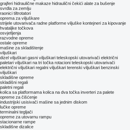
grajferi
hidraulične makaze
hidraulični čekići
alate za bušenje
svrdla za zemlju
raonici
tiltrotatori
oprema za viljuškare
strijele utovarivača
radne platforme
viljuške
kontejneri za kipovanje
hvataljke točkova
osvjetljenja
razvodne opreme
ostale opreme
mašine za skladištenje
viljuškari
dizel viljuškari
gasni viljuškari
teleskopski utovarivači
električni
paletari
viljuškari na tri točka
rotacioni teleskopski utovarivači
električni viljuškari
regalni viljuškari
terenski viljuškari
benzinski
viljuškari
skladišne opreme
skladišni regali
paletni regali
kolica sa platformama
kolica na dva točka
inverteri za palete
opreme za čišćenje
industrijski usisivači
mašine sa jednim diskom
lučke opreme
terminalni tegljači
opreme za utovarnu rampu
stacionarne rampe
skladišne dizalice