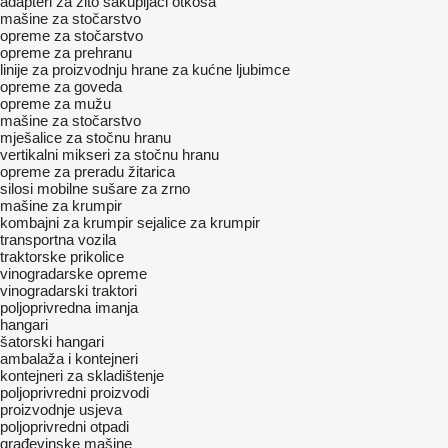
adapteri za žito
sakupljači otkosa
mašine za stočarstvo
opreme za stočarstvo
opreme za prehranu
linije za proizvodnju hrane za kućne ljubimce
opreme za goveda
opreme za mužu
mašine za stočarstvo
mješalice za stočnu hranu
vertikalni mikseri za stočnu hranu
opreme za preradu žitarica
silosi
mobilne sušare za zrno
mašine za krumpir
kombajni za krumpir
sejalice za krumpir
transportna vozila
traktorske prikolice
vinogradarske opreme
vinogradarski traktori
poljoprivrednа imanjа
hangari
šatorski hangari
ambalaža i kontejneri
kontejneri za skladištenje
poljoprivredni proizvodi
proizvodnje usjeva
poljoprivredni otpadi
građevinske mašine