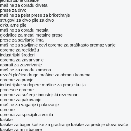
jednostubne dizalice
mašine za obradu drveta
prese za drvo
mašine za pelet
prese za briketiranje
strugovi za drvo
pile za drvo
cirkularne pile
mašine za obradu metala
glodalice za metal
metalne prese
prese za savijanje lima
mašine za savijanje cevi
opreme za praškasto premazivanje
opreme za reciklažu
industrijski šrederi
oprema za zavarivanje
aparati za zavarivanje
mašine za obradu kamena
rezači pločica
druge mašine za obradu kamena
opreme za pranje
industrijske sudopere
mašine za pranje kutija
procesne opreme
opreme za sušenje
industrijski rezervoari
opreme za pakovanje
mašine za vaganje i pakovanje
opreme
oprema za specijalna vozila
kašike
kašike za bager
kašike za gradiranje
kašike za prednje utovarivače
kašike za mini bagere