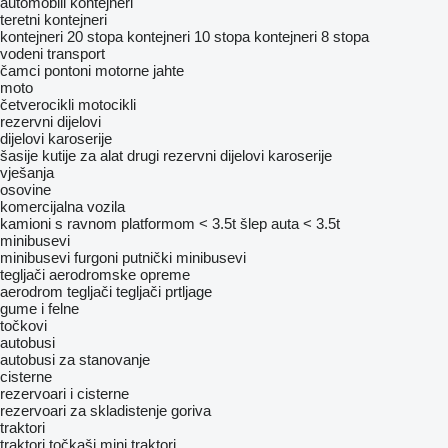
automobili
kontejneri
teretni kontejneri
kontejneri 20 stopa
kontejneri 10 stopa
kontejneri 8 stopa
vodeni transport
čamci
pontoni
motorne jahte
moto
četverocikli
motocikli
rezervni dijelovi
dijelovi karoserije
šasije
kutije za alat
drugi rezervni dijelovi karoserije
vješanja
osovine
komercijalna vozila
kamioni s ravnom platformom < 3.5t
šlep auta < 3.5t
minibusevi
minibusevi furgoni
putnički minibusevi
tegljači
aerodromske opreme
aerodrom tegljači
tegljači prtljage
gume i felne
točkovi
autobusi
autobusi za stanovanje
cisterne
rezervoari i cisterne
rezervoari za skladistenje goriva
traktori
traktori točkaši
mini traktori