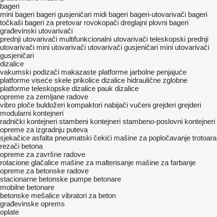
bageri
mini bageri
bageri gusjeničari
midi bageri
bageri-utovarivači
bageri
točkaši
bageri za pretovar
rovokopači
dreglajni
plovni bageri
građevinski utovarivači
prednji utovarivači
multifunkcionalni utovarivači
teleskopski prednji
utovarivači
mini utovarivači
utovarivači gusjeničari
mini utovarivači
gusjeničari
dizalice
vakumski podizači
makazaste platforme
jarbolne penjajuće
platforme
viseće skele
prikolice dizalice
hidraulične zglobne
platforme
teleskopske dizalice
pauk dizalice
opreme za zemljane radove
vibro ploče
buldožeri
kompaktori
nabijači
vučeni grejderi
grejderi
modularni kontejneri
radnički kontejneri
stambeni kontejneri
stambeno-poslovni kontejneri
opreme za izgradnju puteva
sјekačice asfalta
pneumatski čekići
mašine za popločavanje trotoara
rezači betona
opreme za završne radove
rotacione glačalice
mašine za malterisanje
mašine za farbanje
opreme za betonske radove
stacionarne betonske pumpe
betonare
mobilne betonare
betonske mešalice
vibratori za beton
građevinske oprems
oplate