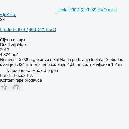
Linde H30D (393-02) EVO dizel
viljuškar
28
Linde H30D (393-02) EVO
Cijena na upit
Dizel viljuškar
2013
4.824 m/č
Nosivost
3.000 kg
Gorivo
dizel
Način podizanja
tripleks
Slobodno
dizanje
1.424 mm
Visina podizanja
4,66 m
Dužina viljuške
1,2 m
Nizozemska, Haaksbergen
Forklift Focus B.V.
Kontaktirajte prodavca