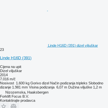
Linde H16D (391) dizel viljuškar
23
Linde H16D (391)
Cijena na upit
Dizel viljuškar
2014
7.016 m/č
Nosivost
1.600 kg
Gorivo
dizel
Način podizanja
tripleks
Slobodno
dizanje
1.981 mm
Visina podizanja
6,07 m
Dužina viljuške
1,2 m
Nizozemska, Haaksbergen
Forklift Focus B.V.
Kontaktirajte prodavca