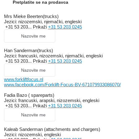
Pretplatite se na prodavca
Mrs Mieke Beerten(trucks)
Jezici:
nizozemski, njemački, engleski
+31 53 203...
Prikaži
+31 53 203 0245
Nazovite me
Han Sanderman(trucks)
Jezici:
francuski, nizozemski, njemački, engleski
+31 53 203...
Prikaži
+31 53 203 0245
Nazovite me
www.forkliftfocus.nl
www.facebook.com/Forklift-Focus-BV-671079933086070/
Fadia Bazo ( spareparts)
Jezici:
francuski, arapski, nizozemski, engleski
+31 53 203...
Prikaži
+31 53 203 0245
Nazovite me
Kaleab Sanderman (attachments and chargers)
Jezici:
nizozemski, engleski