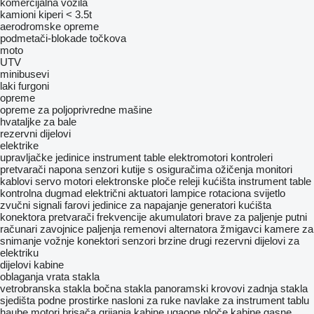
komercijalna vozila
kamioni kiperi < 3.5t
aerodromske opreme
podmetači-blokade točkova
moto
UTV
minibusevi
laki furgoni
opreme
opreme za poljoprivredne mašine
hvataljke za bale
rezervni dijelovi
elektrike
upravljačke jedinice
instrument table
elektromotori
kontroleri
pretvarači napona
senzori
kutije s osiguračima
ožičenja
monitori
kablovi
servo motori
elektronske ploče
releji
kućišta instrument table
kontrolna dugmad
električni aktuatori
lampice
rotaciona svijetlo
zvučni signali
farovi
jedinice za napajanje
generatori
kućišta
konektora
pretvarači frekvencije
akumulatori
brave za paljenje
putni
računari
zavojnice paljenja
remenovi alternatora
žmigavci
kamere za
snimanje vožnje
konektori
senzori brzine
drugi rezervni dijelovi za
elektriku
dijelovi kabine
oblaganja
vrata
stakla
vetrobranska stakla
bočna stakla
panoramski krovovi
zadnja stakla
sjedišta
podne prostirke
nasloni za ruke
navlake za instrument tablu
haube
motori brisača
grijanja kabine
ugaone ploče kabine
gasne