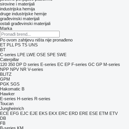
sirovine i materijali
industrijska hemija
druge industrijske hemije
građevinski materijali
ostali građevinski materijali
Marka
Po ovom zahtjevu ništa nije pronađeno
ET
PLL
PS
TS
UNS
BT
C-series
LPE
LWE
OSE
SPE
SWE
Caterpillar
120
350
DP
D series
E-series
EC
EP
F-series
GC
GP
M-series
NPP
NPV
NR
V-series
BLITZ
GPM
PGK
SGS
Hakomatic B
Hawker
E-series
H-series
R-series
Toucan
Jungheinrich
ECE
EFG
EJC
EJE
EKS
EKX
ERC
ERD
ERE
ESE
ETM
ETV
DB
FB
B-series
KM