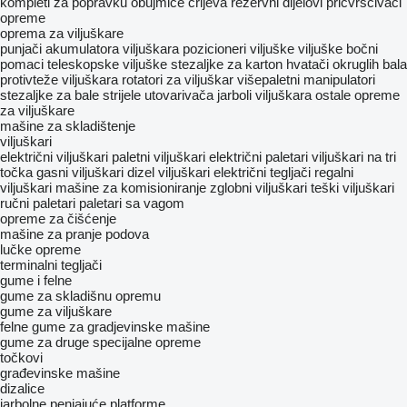
kompleti za popravku
obujmice crijeva
rezervni dijelovi
pričvršćivači
opreme
oprema za viljuškare
punjači akumulatora viljuškara
pozicioneri viljuške
viljuške
bočni
pomaci
teleskopske viljuške
stezaljke za karton
hvatači okruglih bala
protivteže viljuškara
rotatori za viljuškar
višepaletni manipulatori
stezaljke za bale
strijele utovarivača
jarboli viljuškara
ostale opreme
za viljuškare
mašine za skladištenje
viljuškari
električni viljuškari
paletni viljuškari
električni paletari
viljuškari na tri
točka
gasni viljuškari
dizel viljuškari
električni tegljači
regalni
viljuškari
mašine za komisioniranje
zglobni viljuškari
teški viljuškari
ručni paletari
paletari sa vagom
opreme za čišćenje
mašine za pranje podova
lučke opreme
terminalni tegljači
gume i felne
gume za skladišnu opremu
gume za viljuškare
felne
gume za gradjevinske mašine
gume za druge specijalne opreme
točkovi
građevinske mašine
dizalice
jarbolne penjajuće platforme