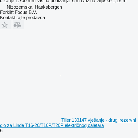
dizanje
1.700 mm
Visina podizanja
6 m
Dužina viljuške
1,15 m
Nizozemska, Haaksbergen
Forklift Focus B.V.
Kontaktirajte prodavca
Tiller 133147 vješanje - drugi rezervni
dio za Linde T16-20/T16P/T20P električnog paletara
6