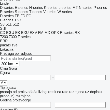
Linde
D-series
E-series
H-series
K-series
L-series
MT
N-series
P-series
R-series
S-series
T-series
V-series
W-series
D-series
FB
FD
FG
E-series
TSX
S8
S11
S12
Still
CX
EGU
EK
EXU
EXV
FM
MX
OPX
R-series
RX
7200
7300
T-series
ERP
prikaži sve
Lokacija
Pretraga po radijusu
Crna Gora
Cijena
–
Tip oglasa
prodaja
od proizvođača
lizing
kredit
na rate
razmjena uz doplatu
(trade-in)
razmjena
Godina proizvodnje
–
Agroline ID