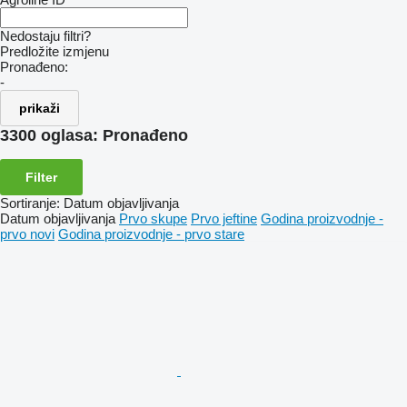
Nedostaju filtri?
Predložite izmjenu
Pronađeno:
-
prikaži
3300 oglasa:
Pronađeno
Filter
Sortiranje
:
Datum objavljivanja
Datum objavljivanja
Prvo skupe
Prvo jeftine
Godina proizvodnje -
prvo novi
Godina proizvodnje - prvo stare