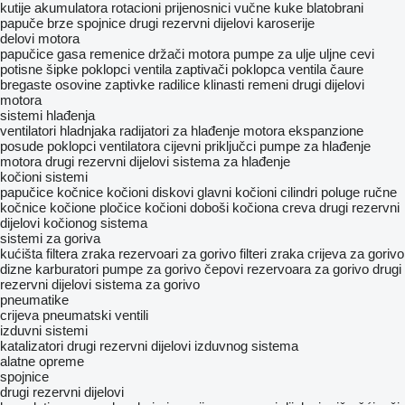
kutije akumulatora
rotacioni prijenosnici
vučne kuke
blatobrani
papuče
brze spojnice
drugi rezervni dijelovi karoserije
delovi motora
papučice gasa
remenice
držači motora
pumpe za ulje
uljne cevi
potisne šipke
poklopci ventila
zaptivači poklopca ventila
čaure
bregaste osovine
zaptivke radilice
klinasti remeni
drugi dijelovi
motora
sistemi hlađenja
ventilatori hladnjaka
radijatori za hlađenje motora
ekspanzione
posude
poklopci ventilatora
cijevni priključci
pumpe za hlađenje
motora
drugi rezervni dijelovi sistema za hlađenje
kočioni sistemi
papučice kočnice
kočioni diskovi
glavni kočioni cilindri
poluge ručne
kočnice
kočione pločice
kočioni doboši
kočiona creva
drugi rezervni
dijelovi kočionog sistema
sistemi za goriva
kućišta filtera zraka
rezervoari za gorivo
filteri zraka
crijeva za gorivo
dizne
karburatori
pumpe za gorivo
čepovi rezervoara za gorivo
drugi
rezervni dijelovi sistema za gorivo
pneumatikе
crijeva
pneumatski ventili
izduvni sistemi
katalizatori
drugi rezervni dijelovi izduvnog sistema
alatne opreme
spojnice
drugi rezervni dijelovi