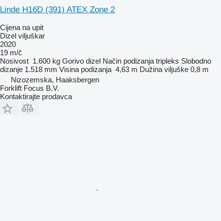
Linde H16D (391) ATEX Zone 2
Cijena na upit
Dizel viljuškar
2020
19 m/č
Nosivost
1.600 kg
Gorivo
dizel
Način podizanja
tripleks
Slobodno
dizanje
1.518 mm
Visina podizanja
4,63 m
Dužina viljuške
0,8 m
Nizozemska, Haaksbergen
Forklift Focus B.V.
Kontaktirajte prodavca