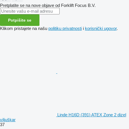
Pretplatite se na nove objave od Forklift Focus B.V.
Potpišite se
Klikom pristajete na našu
politiku privatnosti
i
korisnički ugovor
.
Linde H16D (391) ATEX Zone 2 dizel
viljuškar
37