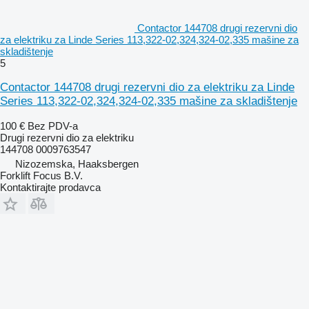
Contactor 144708 drugi rezervni dio
za elektriku za Linde Series 113,322-02,324,324-02,335 mašine za
skladištenje
5
Contactor 144708 drugi rezervni dio za elektriku za Linde
Series 113,322-02,324,324-02,335 mašine za skladištenje
100 €
Bez PDV-a
Drugi rezervni dio za elektriku
144708 0009763547
Nizozemska, Haaksbergen
Forklift Focus B.V.
Kontaktirajte prodavca