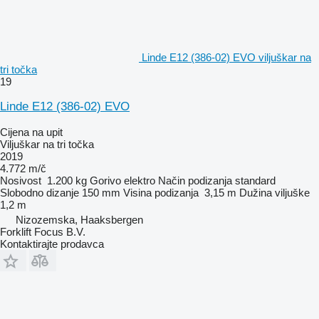
Linde E12 (386-02) EVO viljuškar na
tri točka
19
Linde E12 (386-02) EVO
Cijena na upit
Viljuškar na tri točka
2019
4.772 m/č
Nosivost
1.200 kg
Gorivo
elektro
Način podizanja
standard
Slobodno dizanje
150 mm
Visina podizanja
3,15 m
Dužina viljuške
1,2 m
Nizozemska, Haaksbergen
Forklift Focus B.V.
Kontaktirajte prodavca