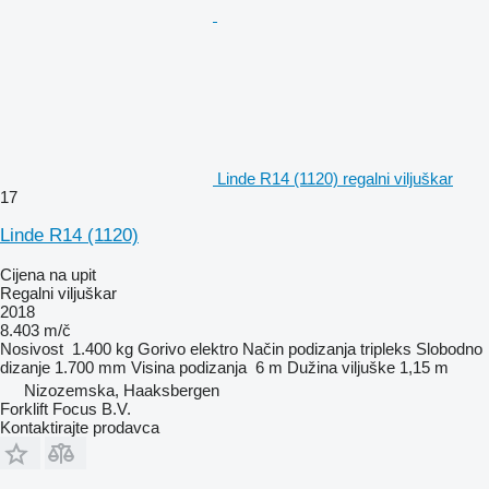
Linde R14 (1120) regalni viljuškar
17
Linde R14 (1120)
Cijena na upit
Regalni viljuškar
2018
8.403 m/č
Nosivost
1.400 kg
Gorivo
elektro
Način podizanja
tripleks
Slobodno
dizanje
1.700 mm
Visina podizanja
6 m
Dužina viljuške
1,15 m
Nizozemska, Haaksbergen
Forklift Focus B.V.
Kontaktirajte prodavca