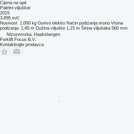
Cijena na upit
Paletni viljuškar
2015
3.895 m/č
Nosivost
1.000 kg
Gorivo
elektro
Način podizanja
mono
Visina
podizanja
1,45 m
Dužina viljuške
1,15 m
Širina viljušaka
560 mm
Nizozemska, Haaksbergen
Forklift Focus B.V.
Kontaktirajte prodavca