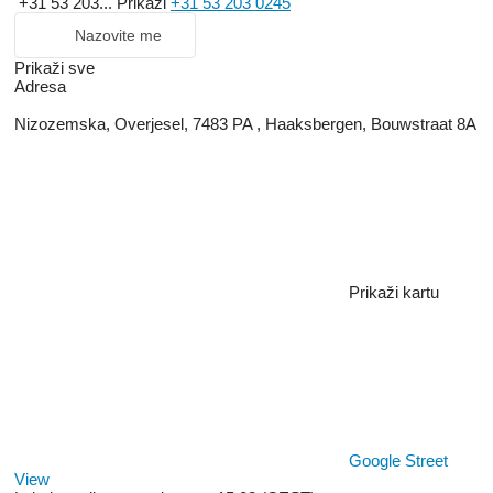
+31 53 203...
Prikaži
+31 53 203 0245
Nazovite me
Prikaži sve
Adresa
Nizozemska, Overjesel, 7483 PA , Haaksbergen, Bouwstraat 8A
Prikaži kartu
Google Street
View