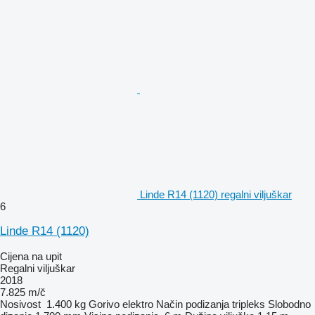
Linde R14 (1120) regalni viljuškar
6
Linde R14 (1120)
Cijena na upit
Regalni viljuškar
2018
7.825 m/č
Nosivost
1.400 kg
Gorivo
elektro
Način podizanja
tripleks
Slobodno