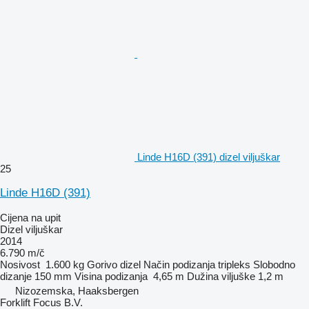
Linde H16D (391) dizel viljuškar
25
Linde H16D (391)
Cijena na upit
Dizel viljuškar
2014
6.790 m/č
Nosivost
1.600 kg
Gorivo
dizel
Način podizanja
tripleks
Slobodno
dizanje
150 mm
Visina podizanja
4,65 m
Dužina viljuške
1,2 m
Nizozemska, Haaksbergen
Forklift Focus B.V.