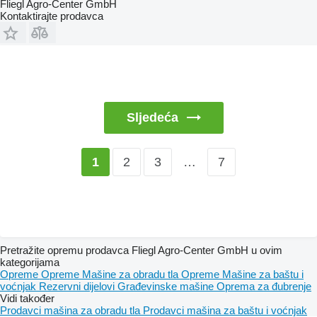
Fliegl Agro-Center GmbH
Kontaktirajte prodavca
Sljedeća
2
3
…
7
1
Pretražite opremu prodavca Fliegl Agro-Center GmbH u ovim
kategorijama
Opreme
Opreme
Mašine za obradu tla
Opreme
Mašine za baštu i
voćnjak
Rezervni dijelovi
Građevinske mašine
Oprema za đubrenje
Vidi također
Prodavci mašina za obradu tla
Prodavci mašina za baštu i voćnjak