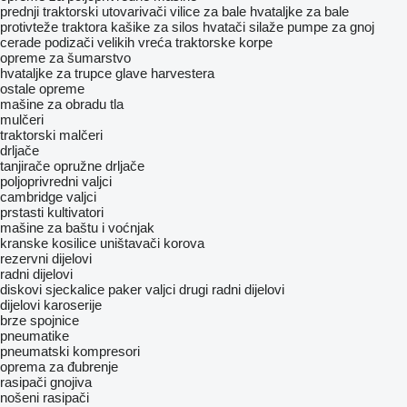
prednji traktorski utovarivači
vilice za bale
hvataljke za bale
protivteže traktora
kašike za silos
hvatači silaže
pumpe za gnoj
cerade
podizači velikih vreća
traktorske korpe
opreme za šumarstvo
hvataljke za trupce
glave harvestera
ostale opreme
mašine za obradu tla
mulčeri
traktorski malčeri
drljače
tanjirače
opružne drljače
poljoprivredni valjci
cambridge valjci
prstasti kultivatori
mašine za baštu i voćnjak
kranske kosilice
uništavači korova
rezervni dijelovi
radni dijelovi
diskovi
sјeckalicе
paker valjci
drugi radni dijelovi
dijelovi karoserije
brze spojnice
pneumatikе
pneumatski kompresori
oprema za đubrenje
rasipači gnojiva
nošeni rasipači