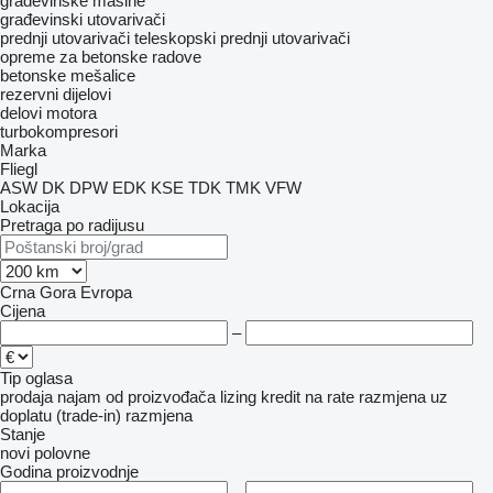
građevinske mašine
građevinski utovarivači
prednji utovarivači
teleskopski prednji utovarivači
opreme za betonske radove
betonske mešalice
rezervni dijelovi
delovi motora
turbokompresori
Marka
Fliegl
ASW
DK
DPW
EDK
KSE
TDK
TMK
VFW
Lokacija
Pretraga po radijusu
Crna Gora
Evropa
Cijena
–
Tip oglasa
prodaja
najam
od proizvođača
lizing
kredit
na rate
razmjena uz
doplatu (trade-in)
razmjena
Stanje
novi
polovne
Godina proizvodnje