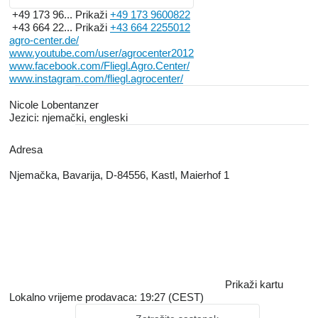
+49 173 96...
Prikaži
+49 173 9600822
+43 664 22...
Prikaži
+43 664 2255012
agro-center.de/
www.youtube.com/user/agrocenter2012
www.facebook.com/Fliegl.Agro.Center/
www.instagram.com/fliegl.agrocenter/
Nicole Lobentanzer
Jezici:
njemački, engleski
Adresa
Njemačka, Bavarija, D-84556, Kastl, Maierhof 1
Prikaži kartu
Lokalno vrijeme prodavaca: 19:27 (CEST)