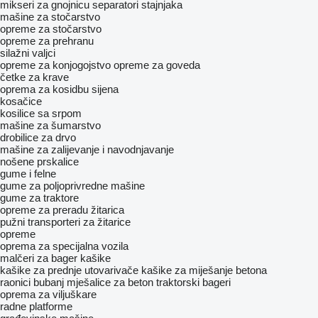
mikseri za gnojnicu
separatori stajnjaka
mašine za stočarstvo
opreme za stočarstvo
opreme za prehranu
silažni valjci
opreme za konjogojstvo
opreme za goveda
četke za krave
oprema za kosidbu sijena
kosačice
kosilice sa srpom
mašine za šumarstvo
drobilice za drvo
mašine za zaliјеvanje i navodnjavanje
nošene prskalice
gume i felne
gume za poljoprivredne mašine
gume za traktore
opreme za preradu žitarica
pužni transporteri za žitarice
opreme
oprema za specijalna vozila
malčeri za bager
kašike
kašike za prednje utovarivače
kašike za miješanje betona
raonici
bubanj mješalice za beton
traktorski bageri
oprema za viljuškare
radne platforme