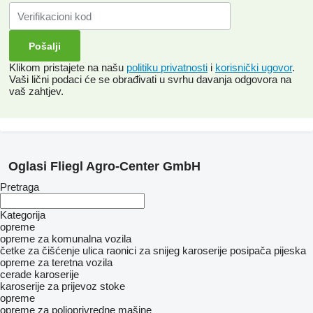
Klikom pristajete na našu
politiku privatnosti
i
korisnički ugovor
.
Vaši lični podaci će se obrađivati ​​u svrhu davanja odgovora na
vaš zahtjev.
Oglasi Fliegl Agro-Center GmbH
Pretraga
Kategorija
opreme
opreme za komunalna vozila
četke za čišćenje ulica
raonici za snijeg
karoserije posipača pijeska
оpremе za teretna vozila
cerade
karoserije
karoserije za prijevoz stoke
opreme
opreme za poljoprivredne mašine