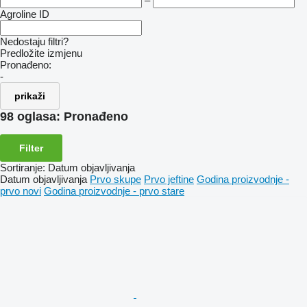
–
Agroline ID
Nedostaju filtri?
Predložite izmjenu
Pronađeno:
-
prikaži
98 oglasa:
Pronađeno
Filter
Sortiranje
:
Datum objavljivanja
Datum objavljivanja
Prvo skupe
Prvo jeftine
Godina proizvodnje -
prvo novi
Godina proizvodnje - prvo stare