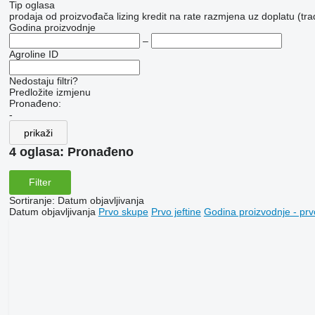
Tip oglasa
prodaja
od proizvođača
lizing
kredit
na rate
razmjena uz doplatu (tra
Godina proizvodnje
–
Agroline ID
Nedostaju filtri?
Predložite izmjenu
Pronađeno:
-
prikaži
4 oglasa:
Pronađeno
Filter
Sortiranje
:
Datum objavljivanja
Datum objavljivanja
Prvo skupe
Prvo jeftine
Godina proizvodnje - prv