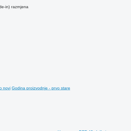
de-in)
razmjena
o novi
Godina proizvodnje - prvo stare