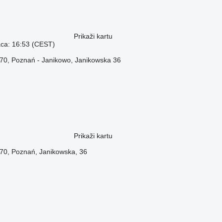
Prikaži kartu
aca: 16:53 (CEST)
-070, Poznań - Janikowo, Janikowska 36
Prikaži kartu
-070, Poznań, Janikowska, 36