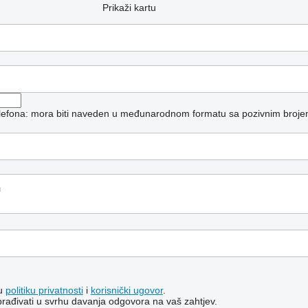
Prikaži kartu
telefona: mora biti naveden u međunarodnom formatu sa pozivnim broje
šu
politiku privatnosti
i
korisnički ugovor
.
brađivati ​​u svrhu davanja odgovora na vaš zahtjev.