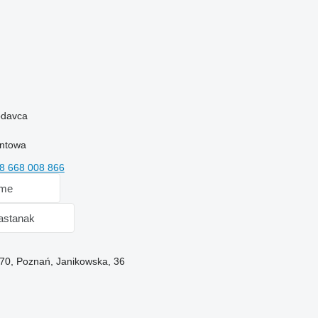
rodavca
entowa
8 668 008 866
 me
sastanak
-070, Poznań, Janikowska, 36