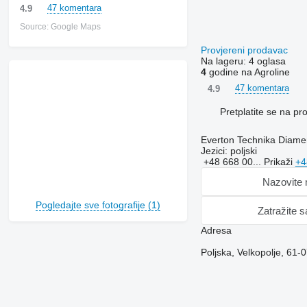
47 komentara
4.9
Source: Google Maps
Provjereni prodavac
Na lageru:
4 oglasa
4
godine na Agroline
47 komentara
4.9
Pretplatite se na p
Everton Technika Diam
Jezici:
poljski
+48 668 00...
Prikaži
+4
Nazovite
Pogledajte sve fotografije (1)
Zatražite 
Adresa
Poljska, Velkopolje, 61