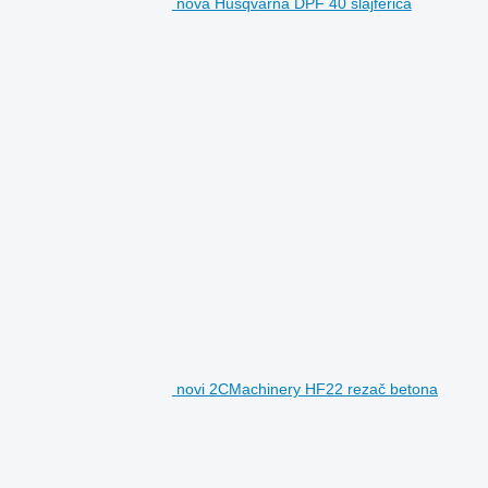
nova Husqvarna DPF 40 slajferica
novi 2CMachinery HF22 rezač betona