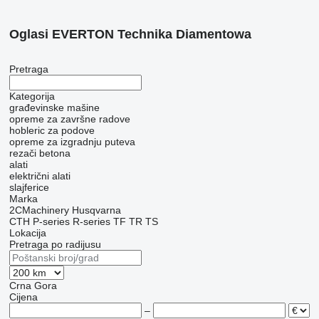
Oglasi EVERTON Technika Diamentowa
Pretraga
Kategorija
građevinske mašine
opreme za završne radove
hobleric za podove
opreme za izgradnju puteva
rezači betona
alati
električni alati
slajferice
Marka
2CMachinery
Husqvarna
CTH
P-series
R-series
TF
TR
TS
Lokacija
Pretraga po radijusu
Crna Gora
Cijena
–