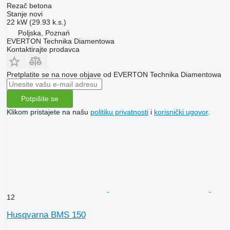
Rezač betona
Stanje
novi
22 kW (29.93 k.s.)
Poljska, Poznań
EVERTON Technika Diamentowa
Kontaktirajte prodavca
Pretplatite se na nove objave od EVERTON Technika Diamentowa
Potpišite se
Klikom pristajete na našu
politiku privatnosti
i
korisnički ugovor
.
12
Husqvarna BMS 150