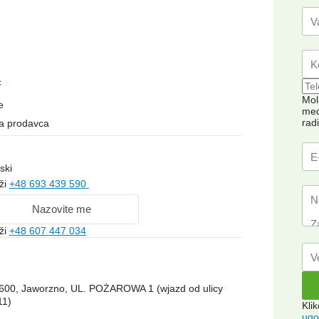
c
Mol
e
međ
rad
na prodavca
ski
ži
+48 693 439 590
Nazovite me
ži
+48 607 447 034
43-600, Jaworzno, UL. POŻAROWA 1 (wjazd od ulicy
11)
Kli
ugo