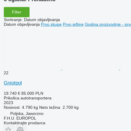
Filter
Sortiranje
:
Datum objavljivanja
Datum objavljivanja
Prvo skupe
Prvo jeftine
Godina proizvodnje - prv
22
Gniotpol
19.740 €
85.000 PLN
Prikolica autotransportera
2023
Nosivost
4.790 kg
Neto težina
2.700 kg
Poljska, Jaworzno
F.H.U. EUROPOL
Kontaktirajte prodavca