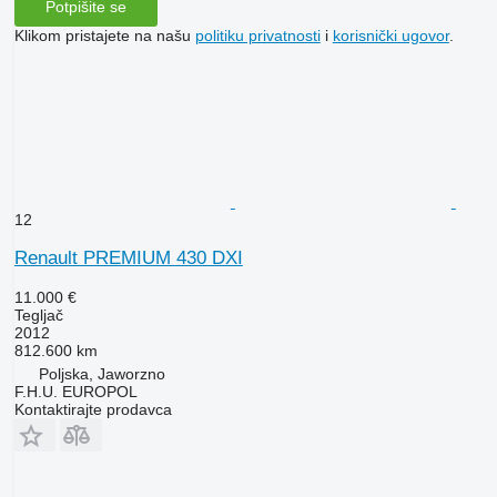
Potpišite se
Klikom pristajete na našu
politiku privatnosti
i
korisnički ugovor
.
12
Renault PREMIUM 430 DXI
11.000 €
Tegljač
2012
812.600 km
Poljska, Jaworzno
F.H.U. EUROPOL
Kontaktirajte prodavca