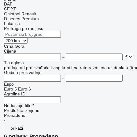
DAF
CF
XF
Gniotpol
Renault
D-series
Premium
Lokacija
Pretraga po radijusu
Crna Gora
Cijena
–
Tip oglasa
prodaja
od proizvođača
lizing
kredit
na rate
razmjena uz doplatu (tra
Godina proizvodnje
–
Евро
Euro 5
Euro 6
Agroline ID
Nedostaju filtri?
Predložite izmjenu
Pronađeno:
-
prikaži
6 oglasa:
Pronađeno