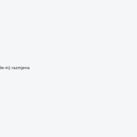
de-in)
razmjena