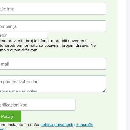
imo provjerite broj telefona: mora biti naveden u
unarodnom formatu sa pozivnim brojem države.
Ne
imo s ovom državom
kom pristajete na našu
politiku privatnosti
i
korisnički
vor
.