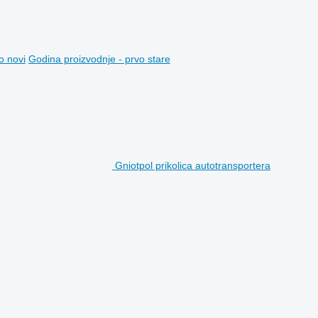
o novi
Godina proizvodnje - prvo stare
Gniotpol prikolica autotransportera