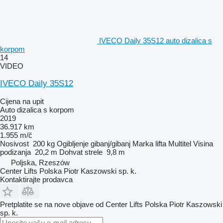
IVECO Daily 35S12 auto dizalica s
korpom
14
VIDEO
IVECO Daily 35S12
Cijena na upit
Auto dizalica s korpom
2019
36.917 km
1.955 m/č
Nosivost
200 kg
Ogibljenje
gibanj/gibanj
Marka lifta
Multitel
Visina
podizanja
20,2 m
Dohvat strele
9,8 m
Poljska, Rzeszów
Center Lifts Polska Piotr Kaszowski sp. k.
Kontaktirajte prodavca
Pretplatite se na nove objave od Center Lifts Polska Piotr Kaszowski
sp. k.