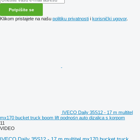
Potpišite se
Klikom pristajete na našu
politiku privatnosti
i
korisnički ugovor
.
IVECO Daily 35S12 - 17 m multitel
mx170 bucket truck boom lift podnośn auto dizalica s korpom
11
VIDEO
IVECO Daily 35S12 - 17 m multitel mx170 bucket truck