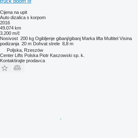
truck boom lif
Cijena na upit
Auto dizalica s korpom
2016
49.074 km
3.200 m/č
Nosivost
200 kg
Ogibljenje
gibanj/gibanj
Marka lifta
Multitel
Visina
podizanja
20 m
Dohvat strele
8,8 m
Poljska, Rzeszów
Center Lifts Polska Piotr Kaszowski sp. k.
Kontaktirajte prodavca