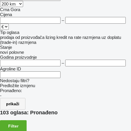
Crna Gora
Cijena
–
Tip oglasa
prodaja
od proizvođača
lizing
kredit
na rate
razmjena uz doplatu
(trade-in)
razmjena
Stanje
novi
polovne
Godina proizvodnje
–
Agroline ID
Nedostaju filtri?
Predložite izmjenu
Pronađeno:
-
prikaži
103 oglasa:
Pronađeno
Filter