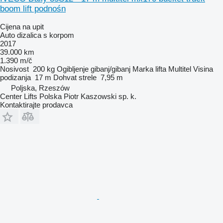
boom lift podnośn
Cijena na upit
Auto dizalica s korpom
2017
39.000 km
1.390 m/č
Nosivost
200 kg
Ogibljenje
gibanj/gibanj
Marka lifta
Multitel
Visina
podizanja
17 m
Dohvat strele
7,95 m
Poljska, Rzeszów
Center Lifts Polska Piotr Kaszowski sp. k.
Kontaktirajte prodavca