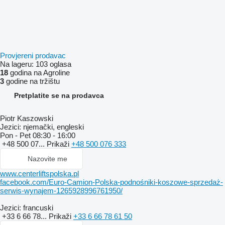
Provjereni prodavac
Na lageru:
103 oglasa
18
godina na Agroline
3
godine na tržištu
Pretplatite se na prodavca
Piotr Kaszowski
Jezici:
njemački, engleski
Pon - Pet
08:30 - 16:00
+48 500 07...
Prikaži
+48 500 076 333
Nazovite me
www.centerliftspolska.pl
facebook.com/Euro-Camion-Polska-podnośniki-koszowe-sprzedaż-
serwis-wynajem-1265928996761950/
Jezici:
francuski
+33 6 66 78...
Prikaži
+33 6 66 78 61 50