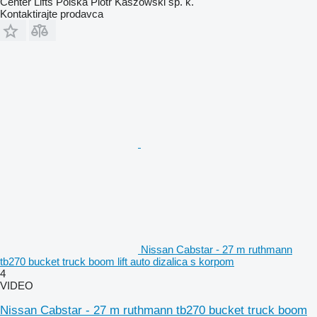
Center Lifts Polska Piotr Kaszowski sp. k.
Kontaktirajte prodavca
Nissan Cabstar - 27 m ruthmann
tb270 bucket truck boom lift auto dizalica s korpom
4
VIDEO
Nissan Cabstar - 27 m ruthmann tb270 bucket truck boom