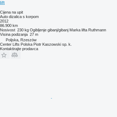
lift
Cijena na upit
Auto dizalica s korpom
2012
86.900 km
Nosivost
230 kg
Ogibljenje
gibanj/gibanj
Marka lifta
Ruthmann
Visina podizanja
27 m
Poljska, Rzeszów
Center Lifts Polska Piotr Kaszowski sp. k.
Kontaktirajte prodavca