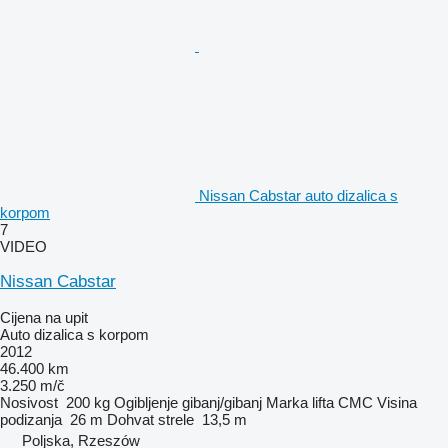
Nissan Cabstar auto dizalica s
korpom
7
VIDEO
Nissan Cabstar
Cijena na upit
Auto dizalica s korpom
2012
46.400 km
3.250 m/č
Nosivost
200 kg
Ogibljenje
gibanj/gibanj
Marka lifta
CMC
Visina
podizanja
26 m
Dohvat strele
13,5 m
Poljska, Rzeszów