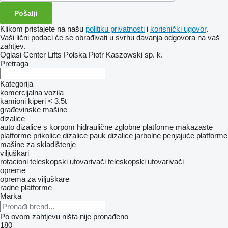
Klikom pristajete na našu
politiku privatnosti
i
korisnički ugovor
.
Vaši lični podaci će se obrađivati ​​u svrhu davanja odgovora na vaš
zahtjev.
Oglasi Center Lifts Polska Piotr Kaszowski sp. k.
Pretraga
Kategorija
komercijalna vozila
kamioni kiperi < 3.5t
građevinske mašine
dizalice
auto dizalice s korpom
hidraulične zglobne platforme
makazaste
platforme
prikolice dizalice
pauk dizalice
jarbolne penjajuće platforme
mašine za skladištenje
viljuškari
rotacioni teleskopski utovarivači
teleskopski utovarivači
opreme
oprema za viljuškare
radne platforme
Marka
Po ovom zahtjevu ništa nije pronađeno
180