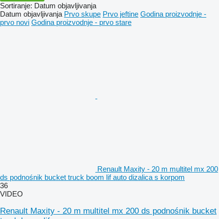
Sortiranje
:
Datum objavljivanja
Datum objavljivanja
Prvo skupe
Prvo jeftine
Godina proizvodnje -
prvo novi
Godina proizvodnje - prvo stare
Renault Maxity - 20 m multitel mx 200
ds podnośnik bucket truck boom lif auto dizalica s korpom
36
VIDEO
Renault Maxity - 20 m multitel mx 200 ds podnośnik bucket