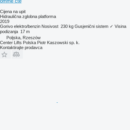
omme cte
Cijena na upit
Hidraulična zglobna platforma
2019
Gorivo
elektro/benzin
Nosivost
230 kg
Gusjenični sistem
✓
Visina
podizanja
17 m
Poljska, Rzeszów
Center Lifts Polska Piotr Kaszowski sp. k.
Kontaktirajte prodavca