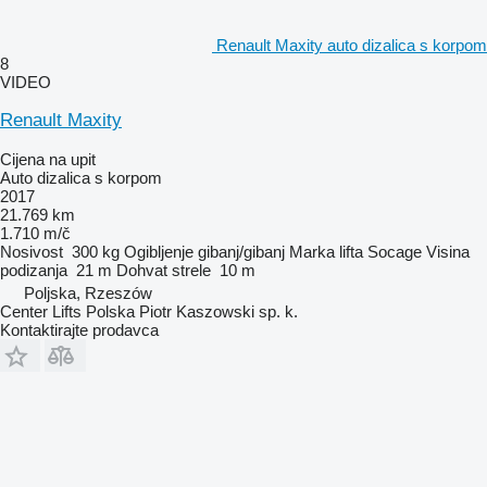
Renault Maxity auto dizalica s korpom
8
VIDEO
Renault Maxity
Cijena na upit
Auto dizalica s korpom
2017
21.769 km
1.710 m/č
Nosivost
300 kg
Ogibljenje
gibanj/gibanj
Marka lifta
Socage
Visina
podizanja
21 m
Dohvat strele
10 m
Poljska, Rzeszów
Center Lifts Polska Piotr Kaszowski sp. k.
Kontaktirajte prodavca