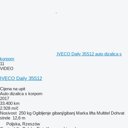
IVECO Daily 35S12 auto dizalica s
korpom
11
VIDEO
IVECO Daily 35S12
Cijena na upit
Auto dizalica s korpom
2017
33.400 km
2.928 m/č
Nosivost
250 kg
Ogibljenje
gibanj/gibanj
Marka lifta
Multitel
Dohvat
strele
12,6 m
Poljska, Rzeszów