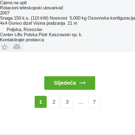
Cijena na upit
Rotacioni teleskopski utovarivač
2007
Snaga
150 k.s. (110 kW)
Nosivost
5.000 kg
Osovinska konfiguracija
4x4
Gorivo
dizel
Visina podizanja
21 m
Poljska, Rzeszów
Center Lifts Polska Piotr Kaszowski sp. k.
Kontaktirajte prodavca
Sljedeća
2
3
…
7
1