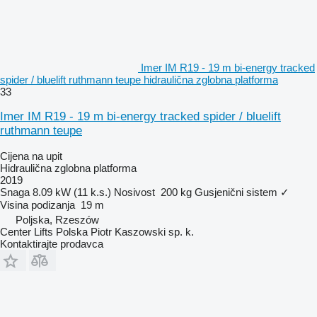
Imer IM R19 - 19 m bi-energy tracked
spider / bluelift ruthmann teupe hidraulična zglobna platforma
33
Imer IM R19 - 19 m bi-energy tracked spider / bluelift
ruthmann teupe
Cijena na upit
Hidraulična zglobna platforma
2019
Snaga
8.09 kW (11 k.s.)
Nosivost
200 kg
Gusjenični sistem
✓
Visina podizanja
19 m
Poljska, Rzeszów
Center Lifts Polska Piotr Kaszowski sp. k.
Kontaktirajte prodavca