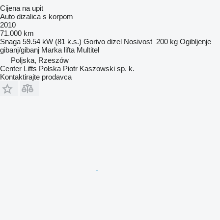
Cijena na upit
Auto dizalica s korpom
2010
71.000 km
Snaga
59.54 kW (81 k.s.)
Gorivo
dizel
Nosivost
200 kg
Ogibljenje
gibanj/gibanj
Marka lifta
Multitel
Poljska, Rzeszów
Center Lifts Polska Piotr Kaszowski sp. k.
Kontaktirajte prodavca