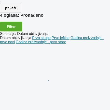
-
prikaži
4 oglasa:
Pronađeno
Filter
Sortiranje
:
Datum objavljivanja
Datum objavljivanja
Prvo skupe
Prvo jeftine
Godina proizvodnje -
prvo novi
Godina proizvodnje - prvo stare