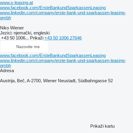
www.s-leasing.at
www.facebook.com/ErsteBankundSparkassenLeasing
www.linkedin.com/company/erste-bank-und-sparkassen-leasing-
gmbh
Niko Wiener
Jezici:
njemački, engleski
+43 50 1006...
Prikaži
+43 50 1006 27646
Nazovite me
www.facebook.com/ErsteBankundSparkassenLeasing
www.linkedin.com/company/erste-bank-und-sparkassen-leasing-
gmbh
Adresa
Austrija, Beč, A-2700, Wiener Neustadt, Südbahngasse 52
Prikaži kartu