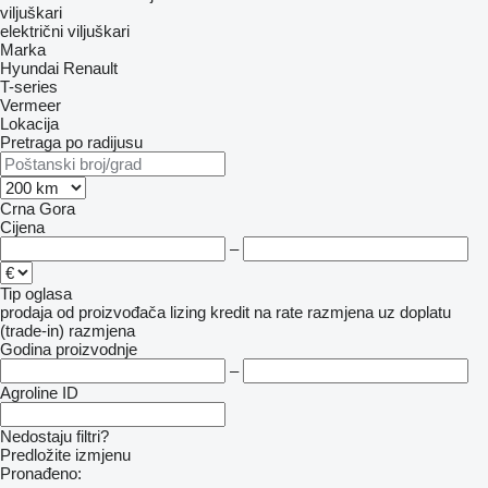
viljuškari
električni viljuškari
Marka
Hyundai
Renault
T-series
Vermeer
Lokacija
Pretraga po radijusu
Crna Gora
Cijena
–
Tip oglasa
prodaja
od proizvođača
lizing
kredit
na rate
razmjena uz doplatu
(trade-in)
razmjena
Godina proizvodnje
–
Agroline ID
Nedostaju filtri?
Predložite izmjenu
Pronađeno: