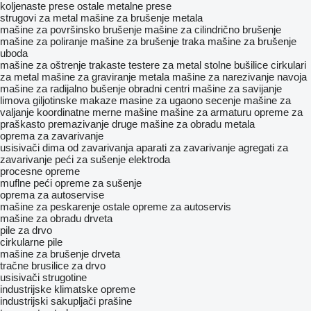
koljenaste prese
ostale metalne prese
strugovi za metal
mašine za brušenje metala
mašine za površinsko brušenje
mašine za cilindrično brušenje
mašine za poliranje
mašine za brušenje traka
mašine za brušenje
uboda
mašine za oštrenje
trakaste testere za metal
stolne bušilice
cirkulari
za metal
mašine za graviranje metala
mašine za narezivanje navoja
mašine za radijalno bušenje
obradni centri
mašine za savijanje
limova
giljotinske makaze
masine za ugaono secenje
mašine za
valjanje
koordinatne merne mašine
mašine za armaturu
opreme za
praškasto premazivanje
druge mašine za obradu metala
oprema za zavarivanje
usisivači dima od zavarivanja
aparati za zavarivanje
agregati za
zavarivanje
peći za sušenje elektroda
procesne opreme
muflne peći
opreme za sušenje
oprema za autoservise
mašine za peskarenje
ostale opreme za autoservis
mašine za obradu drveta
pile za drvo
cirkularne pile
mašine za brušenje drveta
tračne brusilice za drvo
usisivači strugotine
industrijske klimatske opreme
industrijski sakupljači prašine