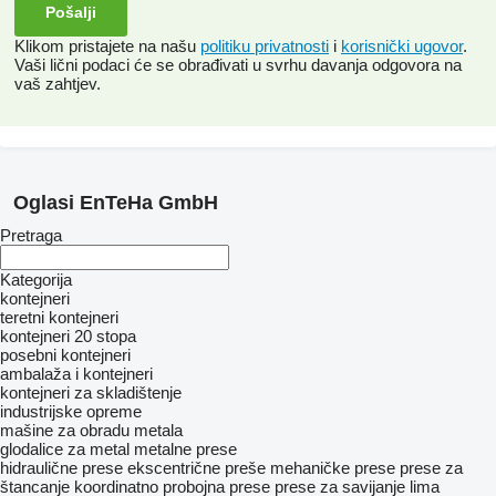
Klikom pristajete na našu
politiku privatnosti
i
korisnički ugovor
.
Vaši lični podaci će se obrađivati ​​u svrhu davanja odgovora na
vaš zahtjev.
Oglasi EnTeHa GmbH
Pretraga
Kategorija
kontejneri
teretni kontejneri
kontejneri 20 stopa
posebni kontejneri
ambalaža i kontejneri
kontejneri za skladištenje
industrijske opreme
mašine za obradu metala
glodalice za metal
metalne prese
hidraulične prese
ekscentrične preše
mehaničke prese
prese za
štancanje
koordinatno probojna prese
prese za savijanje lima