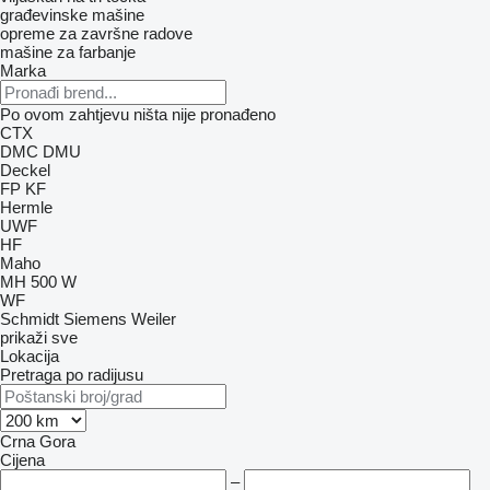
građevinske mašine
opreme za završne radove
mašine za farbanje
Marka
Po ovom zahtjevu ništa nije pronađeno
CTX
DMC
DMU
Deckel
FP
KF
Hermle
UWF
HF
Maho
MH 500 W
WF
Schmidt
Siemens
Weiler
prikaži sve
Lokacija
Pretraga po radijusu
Crna Gora
Cijena
–