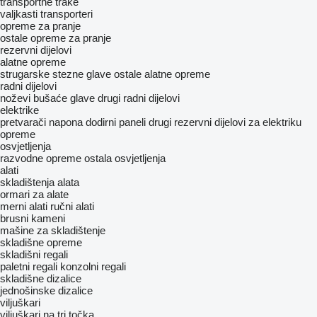
transportne trake
valjkasti transporteri
opreme za pranje
ostale opreme za pranje
rezervni dijelovi
alatne opreme
strugarske stezne glave
ostale alatne opreme
radni dijelovi
noževi
bušaće glave
drugi radni dijelovi
elektrike
pretvarači napona
dodirni paneli
drugi rezervni dijelovi za elektriku
opreme
osvjetljenja
razvodne opreme
ostala osvjetljenja
alati
skladištenja alata
ormari za alate
merni alati
ručni alati
brusni kameni
mašine za skladištenje
skladišne opreme
skladišni regali
paletni regali
konzolni regali
skladišne dizalice
jednošinske dizalice
viljuškari
viljuškari na tri točka