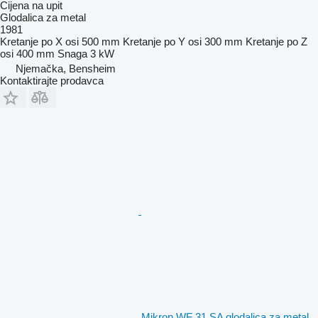
Cijena na upit
Glodalica za metal
1981
Kretanje po X osi
500 mm
Kretanje po Y osi
300 mm
Kretanje po Z
osi
400 mm
Snaga
3 kW
Njemačka, Bensheim
Kontaktirajte prodavca
Mikron WF 31 SA glodalica za metal