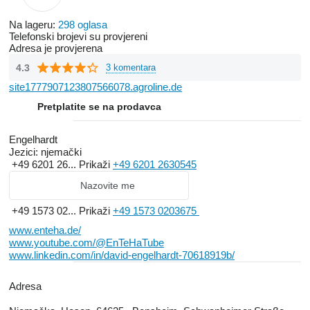
Na lageru:
298 oglasa
Telefonski brojevi su provjereni
Adresa je provjerena
4.3
3 komentara
site1777907123807566078.agroline.de
Pretplatite se na prodavca
Engelhardt
Jezici:
njemački
+49 6201 26...
Prikaži
+49 6201 2630545
Nazovite me
+49 1573 02...
Prikaži
+49 1573 0203675
www.enteha.de/
www.youtube.com/@EnTeHaTube
www.linkedin.com/in/david-engelhardt-70618919b/
Adresa