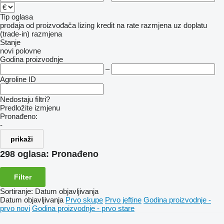
Tip oglasa
prodaja
od proizvođača
lizing
kredit
na rate
razmjena uz doplatu
(trade-in)
razmjena
Stanje
novi
polovne
Godina proizvodnje
–
Agroline ID
Nedostaju filtri?
Predložite izmjenu
Pronađeno:
-
prikaži
298 oglasa:
Pronađeno
Filter
Sortiranje
:
Datum objavljivanja
Datum objavljivanja
Prvo skupe
Prvo jeftine
Godina proizvodnje -
prvo novi
Godina proizvodnje - prvo stare