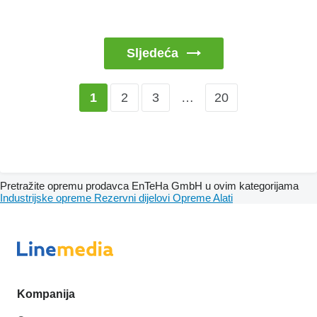
Sljedeća
2
3
…
20
1
Pretražite opremu prodavca EnTeHa GmbH u ovim kategorijama
Industrijske opreme
Rezervni dijelovi
Opreme
Alati
Kompanija