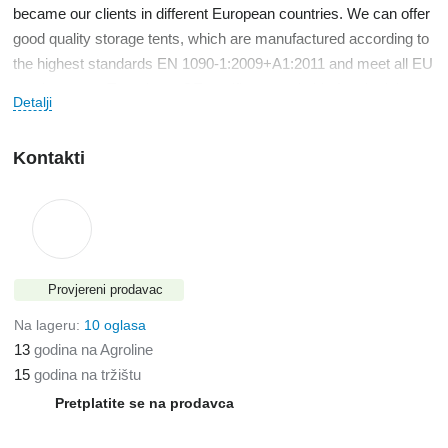
became our clients in different European countries. We can offer
good quality storage tents, which are manufactured according to
the highest standards EN 1090-1:2009+A1:2011 and meet all EU
requirements. Tents have CE certificates suitable for obtaining
Detalji
EU funding.
These are good reasons to order tents from us. You will remain
Kontakti
satisfied, and if you need help or if you have questions, you can
always consult our experienced specialists free of charge. Our
goal is happy customers who have gotten exactly what they
needed!
Provjereni prodavac
Na lageru:
10 oglasa
13
godina na Agroline
15
godina na tržištu
Pretplatite se na prodavca