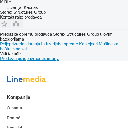
Mini
✓
Litvanija, Kaunas
Storex Structures Group
Kontaktirajte prodavca
Pretražite opremu prodavca Storex Structures Group u ovim
kategorijama
Poljoprivrednа imanjа
Industrijske opreme
Kontejneri
Mašine za
baštu i voćnjak
Vidi također
Prodavci poljoprivrednих imanjа
Kompanija
O nama
Pomoć
Kontakti