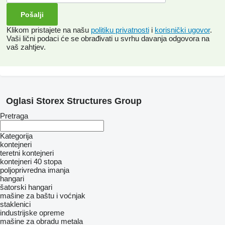
Klikom pristajete na našu
politiku privatnosti
i
korisnički ugovor
.
Vaši lični podaci će se obrađivati ​​u svrhu davanja odgovora na
vaš zahtjev.
Oglasi Storex Structures Group
Pretraga
Kategorija
kontejneri
teretni kontejneri
kontejneri 40 stopa
poljoprivrednа imanjа
hangari
šatorski hangari
mašine za baštu i voćnjak
stakleniсi
industrijske opreme
mašine za obradu metala