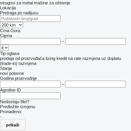
strugovi za metal
mašine za oštrenje
Lokacija
Pretraga po radijusu
Crna Gora
Cijena
–
Tip oglasa
prodaja
od proizvođača
lizing
kredit
na rate
razmjena uz doplatu
(trade-in)
razmjena
Stanje
novi
polovne
Godina proizvodnje
–
Agroline ID
Nedostaju filtri?
Predložite izmjenu
Pronađeno:
-
prikaži