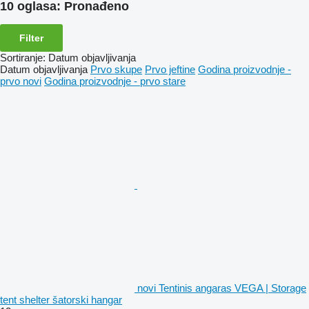
10 oglasa:
Pronađeno
Filter
Sortiranje
:
Datum objavljivanja
Datum objavljivanja
Prvo skupe
Prvo jeftine
Godina proizvodnje -
prvo novi
Godina proizvodnje - prvo stare
novi Tentinis angaras VEGA | Storage
tent shelter šatorski hangar