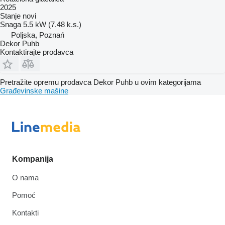
2025
Stanje
novi
Snaga
5.5 kW (7.48 k.s.)
Poljska, Poznań
Dekor Puhb
Kontaktirajte prodavca
Pretražite opremu prodavca Dekor Puhb u ovim kategorijama
Građevinske mašine
Kompanija
O nama
Pomoć
Kontakti