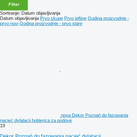
Filter
Sortiranje
:
Datum objavljivanja
Datum objavljivanja
Prvo skupe
Prvo jeftine
Godina proizvodnje -
prvo novi
Godina proizvodnje - prvo stare
nova Dekor Poznań do fazowania
nacięć dylatacji hoblerica za podove
19
Dekor Poznań do fazowania nacięć dylatacji