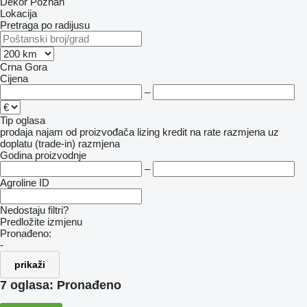
Dekor Poznań
Lokacija
Pretraga po radijusu
Crna Gora
Cijena
–
Tip oglasa
prodaja
najam
od proizvođača
lizing
kredit
na rate
razmjena uz
doplatu (trade-in)
razmjena
Godina proizvodnje
–
Agroline ID
Nedostaju filtri?
Predložite izmjenu
Pronađeno:
-
prikaži
7 oglasa:
Pronađeno