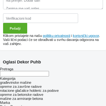
Klikom pristajete na našu
politiku privatnosti
i
korisnički ugovor
.
Vaši lični podaci će se obrađivati ​​u svrhu davanja odgovora na
vaš zahtjev.
Oglasi Dekor Puhb
Pretraga
Kategorija
građevinske mašine
opreme za završne radove
rotacione glačalice
hobleric za podove
opreme za betonske radove
mašine za armiranje betona
Marka