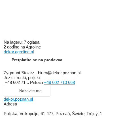
Na lageru:
7 oglasa
2
godine na Agroline
dekor.agroline.pl
Pretplatite se na prodavca
Zygmunt Stolarz - biuro@dekor.poznan.pl
Jezici:
ruski, poljski
+48 602 71...
Prikaži
+48 602 710 668
Nazovite me
dekor.poznan.pl
Adresa
Poljska, Velkopolje, 61-477, Poznań, Świętej Trójcy, 1