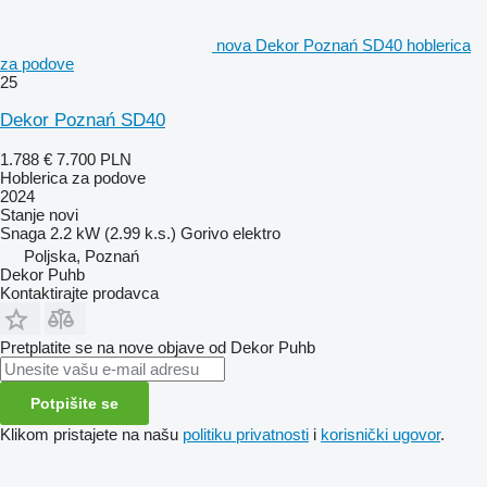
nova Dekor Poznań SD40 hoblerica
za podove
25
Dekor Poznań SD40
1.788 €
7.700 PLN
Hoblerica za podove
2024
Stanje
novi
Snaga
2.2 kW (2.99 k.s.)
Gorivo
elektro
Poljska, Poznań
Dekor Puhb
Kontaktirajte prodavca
Pretplatite se na nove objave od Dekor Puhb
Potpišite se
Klikom pristajete na našu
politiku privatnosti
i
korisnički ugovor
.