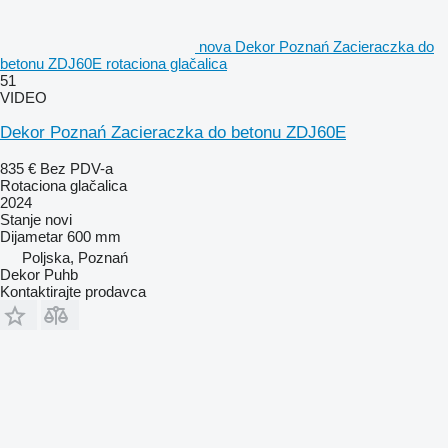
nova Dekor Poznań Zacieraczka do
betonu ZDJ60E rotaciona glačalica
51
VIDEO
Dekor Poznań Zacieraczka do betonu ZDJ60E
835 €
Bez PDV-a
Rotaciona glačalica
2024
Stanje
novi
Dijametar
600 mm
Poljska, Poznań
Dekor Puhb
Kontaktirajte prodavca