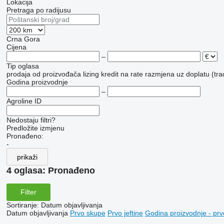
Lokacija
Pretraga po radijusu
Crna Gora
Cijena
–
Tip oglasa
prodaja
od proizvođača
lizing
kredit
na rate
razmjena uz doplatu (tra
Godina proizvodnje
–
Agroline ID
Nedostaju filtri?
Predložite izmjenu
Pronađeno:
-
prikaži
4 oglasa:
Pronađeno
Filter
Sortiranje
:
Datum objavljivanja
Datum objavljivanja
Prvo skupe
Prvo jeftine
Godina proizvodnje - prv