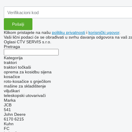
Klikom pristajete na našu
politiku privatnosti
i
korisnički ugovor
.
Vaši lični podaci će se obrađivati ​​u svrhu davanja odgovora na vaš za
Oglasi CTV SERVIS s.r.o.
Pretraga
Kategorija
traktori
traktori točkaši
oprema za kosidbu sijena
kosačice
roto-kosačice s gnječilom
mašine za skladištenje
viljuškari
teleskopski utovarivači
Marka
JCB
541
John Deere
6170
6215
Kuhn
FC