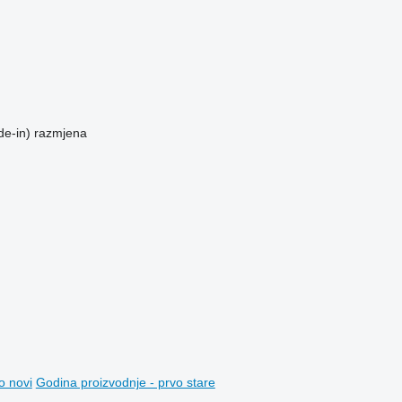
de-in)
razmjena
o novi
Godina proizvodnje - prvo stare