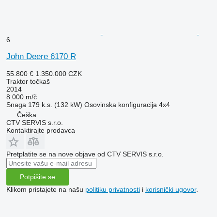
6
John Deere 6170 R
55.800 €
1.350.000 CZK
Traktor točkaš
2014
8.000 m/č
Snaga
179 k.s. (132 kW)
Osovinska konfiguracija
4x4
Češka
CTV SERVIS s.r.o.
Kontaktirajte prodavca
Pretplatite se na nove objave od CTV SERVIS s.r.o.
Potpišite se
Klikom pristajete na našu
politiku privatnosti
i
korisnički ugovor
.