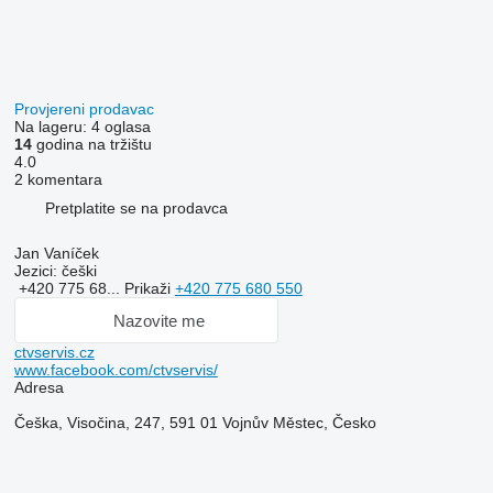
Provjereni prodavac
Na lageru:
4 oglasa
14
godina na tržištu
4.0
2 komentara
Pretplatite se na prodavca
Jan Vaníček
Jezici:
češki
+420 775 68...
Prikaži
+420 775 680 550
Nazovite me
ctvservis.cz
www.facebook.com/ctvservis/
Adresa
Češka, Visočina, 247, 591 01 Vojnův Městec, Česko