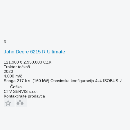
6
John Deere 6215 R Ultimate
121.900 €
2.950.000 CZK
Traktor točkaš
2020
4.000 m/č
Snaga
217 k.s. (160 kW)
Osovinska konfiguracija
4x4
ISOBUS
✓
Češka
CTV SERVIS s.r.o.
Kontaktirajte prodavca