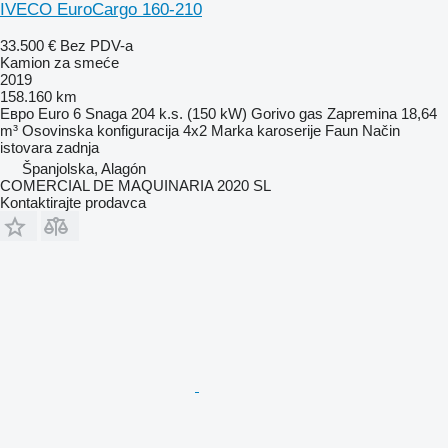
IVECO EuroCargo 160-210
33.500 €
Bez PDV-a
Kamion za smeće
2019
158.160 km
Евро
Euro 6
Snaga
204 k.s. (150 kW)
Gorivo
gas
Zapremina
18,64
m³
Osovinska konfiguracija
4x2
Marka karoserije
Faun
Način
istovara
zadnja
Španjolska, Alagón
COMERCIAL DE MAQUINARIA 2020 SL
Kontaktirajte prodavca