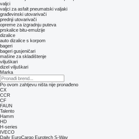
valjci
valjci za asfalt
pneumatski valjaki
građevinski utovarivači
prednji utovarivači
opreme za izgradnju puteva
prskalice bitu-emulzije
dizalice
auto dizalice s korpom
bageri
bageri gusjeničari
mašine za skladištenje
viljuškari
dizel viljuškari
Marka
Po ovom zahtjevu ništa nije pronađeno
CX
CCR
CF
FAUN
Talento
Hamm
HD
H-series
IVECO
Daily
EuroCargo
Eurotech
S-Way