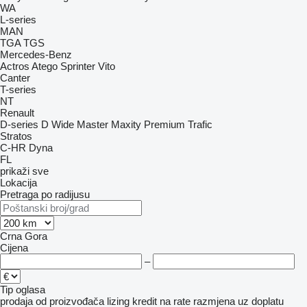
WA
L-series
MAN
TGA
TGS
Mercedes-Benz
Actros
Atego
Sprinter
Vito
Canter
T-series
NT
Renault
D-series
D Wide
Master
Maxity
Premium
Trafic
Stratos
C-HR
Dyna
FL
prikaži sve
Lokacija
Pretraga po radijusu
Crna Gora
Cijena
–
Tip oglasa
prodaja
od proizvođača
lizing
kredit
na rate
razmjena uz doplatu