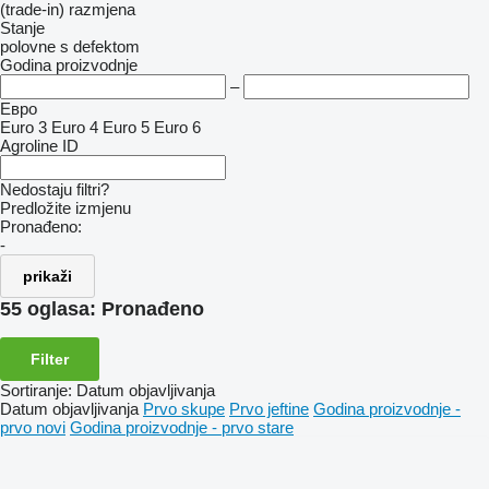
(trade-in)
razmjena
Stanje
polovne
s defektom
Godina proizvodnje
–
Евро
Euro 3
Euro 4
Euro 5
Euro 6
Agroline ID
Nedostaju filtri?
Predložite izmjenu
Pronađeno:
-
prikaži
55 oglasa:
Pronađeno
Filter
Sortiranje
:
Datum objavljivanja
Datum objavljivanja
Prvo skupe
Prvo jeftine
Godina proizvodnje -
prvo novi
Godina proizvodnje - prvo stare