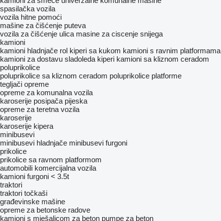
kamioni za smeće
univerzalne komunalne mašine
spasilačka vozila
vozila hitne pomoći
mašine za čišćenje puteva
vozila za čišćenje ulica
masine za ciscenje snijega
kamioni
kamioni hladnjače
rol kiperi sa kukom
kamioni s ravnim platformama
kamioni za dostavu sladoleda
kiperi
kamioni sa kliznom ceradom
poluprikolice
poluprikolice sa kliznom ceradom
poluprikolice platforme
tegljači
opreme
opreme za komunalna vozila
karoserije posipača pijeska
оpremе za teretna vozila
karoserije
karoserije kipera
minibusevi
minibusevi hladnjače
minibusevi furgoni
prikolice
prikolice sa ravnom platformom
automobili
komercijalna vozila
kamioni furgoni < 3.5t
traktori
traktori točkaši
građevinske mašine
opreme za betonske radove
kamioni s mješalicom za beton
pumpe za beton