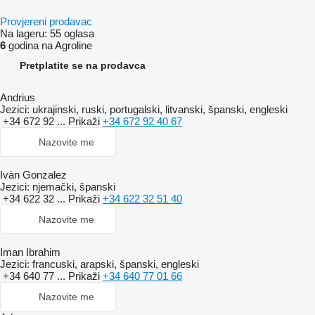
Provjereni prodavac
Na lageru:
55 oglasa
6
godina na Agroline
Pretplatite se na prodavca
Andrius
Jezici:
ukrajinski, ruski, portugalski, litvanski, španski, engleski
+34 672 92 ...
Prikaži
+34 672 92 40 67
Nazovite me
Ivàn Gonzalez
Jezici:
njemački, španski
+34 622 32 ...
Prikaži
+34 622 32 51 40
Nazovite me
Iman Ibrahim
Jezici:
francuski, arapski, španski, engleski
+34 640 77 ...
Prikaži
+34 640 77 01 66
Nazovite me