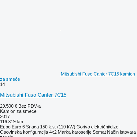
Mitsubishi Fuso Canter 7C15 kamion
za smeće
14
Mitsubishi Fuso Canter 7C15
29.500 €
Bez PDV-a
Kamion za smeće
2017
116.319 km
Евро
Euro 6
Snaga
150 k.s. (110 kW)
Gorivo
električni/dizel
Osovinska konfiguracija
4x2
Marka karoserije
Semat
Način istovara