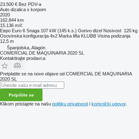
23.500 €
Bez PDV-a
Auto dizalica s korpom
2020
162.844 km
15.136 m/č
Евро
Euro 6
Snaga
107 kW (145 k.s.)
Gorivo
dizel
Nosivost
120 kg
Osovinska konfiguracija
4x2
Marka lifta
KLUBB
Visina podizanja
12,5 m
Španjolska, Alagón
COMERCIAL DE MAQUINARIA 2020 SL
Kontaktirajte prodavca
Pretplatite se na nove objave od COMERCIAL DE MAQUINARIA
2020 SL
Potpišite se
Klikom pristajete na našu
politiku privatnosti
i
korisnički ugovor
.