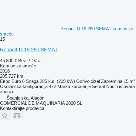
Renault D 19 280 SEMAT kamion za
smeće
15
Renault D 19 280 SEMAT
45.800 €
Bez PDV-a
Kamion za smeće
2016
205.727 km
Евро
Euro 6
Snaga
285 k.s. (209 kW)
Gorivo
dizel
Zapremina
15 m³
Osovinska konfiguracija
4x2
Marka karoserije
Semat
Način istovara
zadnja
Španjolska, Alagón
COMERCIAL DE MAQUINARIA 2020 SL
Kontaktirajte prodavca