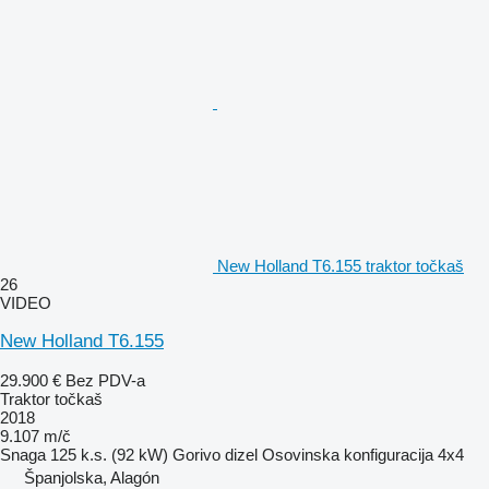
New Holland T6.155 traktor točkaš
26
VIDEO
New Holland T6.155
29.900 €
Bez PDV-a
Traktor točkaš
2018
9.107 m/č
Snaga
125 k.s. (92 kW)
Gorivo
dizel
Osovinska konfiguracija
4x4
Španjolska, Alagón