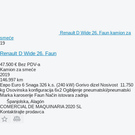
Renault D Wide 26. Faun kamion za
smeće
19
Renault D Wide 26. Faun
47.500 €
Bez PDV-a
Kamion za smeće
2019
146.997 km
Евро
Euro 6
Snaga
326 k.s. (240 kW)
Gorivo
dizel
Nosivost
11.750
kg
Osovinska konfiguracija
6x2
Ogibljenje
pneumatski/pneumatski
Marka karoserije
Faun
Način istovara
zadnja
Španjolska, Alagón
COMERCIAL DE MAQUINARIA 2020 SL
Kontaktirajte prodavca