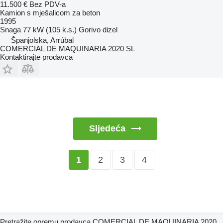
11.500 €
Bez PDV-a
Kamion s mješalicom za beton
1995
Snaga
77 kW (105 k.s.)
Gorivo
dizel
Španjolska, Arrúbal
COMERCIAL DE MAQUINARIA 2020 SL
Kontaktirajte prodavca
Sljedeća
2
3
4
1
Pretražite opremu prodavca COMERCIAL DE MAQUINARIA 2020