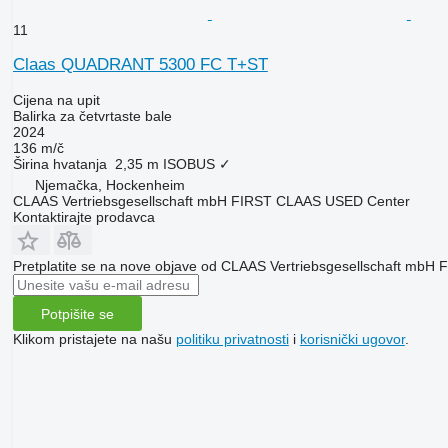
11
Claas QUADRANT 5300 FC T+ST
Cijena na upit
Balirka za četvrtaste bale
2024
136 m/č
Širina hvatanja
2,35 m
ISOBUS
✓
Njemačka, Hockenheim
CLAAS Vertriebsgesellschaft mbH FIRST CLAAS USED Center
Kontaktirajte prodavca
Pretplatite se na nove objave od CLAAS Vertriebsgesellschaft mb
Potpišite se
Klikom pristajete na našu
politiku privatnosti
i
korisnički ugovor
.