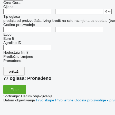
Crna Gora
Cijena
–
Tip oglasa
prodaja
od proizvođača
lizing
kredit
na rate
razmjena uz doplatu (tra
Godina proizvodnje
–
Евро
Euro 5
Agroline ID
Nedostaju filtri?
Predložite izmjenu
Pronađeno:
-
prikaži
77 oglasa:
Pronađeno
Filter
Sortiranje
:
Datum objavljivanja
Datum objavljivanja
Prvo skupe
Prvo jeftine
Godina proizvodnje - prv