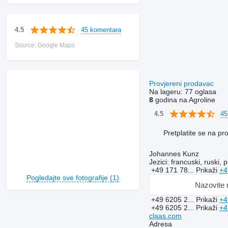
45 komentara
4.5
Source: Google Maps
Provjereni prodavac
Na lageru:
77 oglasa
8
godina na Agroline
45
4.5
Pretplatite se na p
Johannes Kunz
Jezici:
francuski, ruski, 
+49 171 78...
Prikaži
+4
Pogledajte sve fotografije (1)
Nazovite
+49 6205 2...
Prikaži
+4
+49 6205 2...
Prikaži
+4
claas.com
Adresa