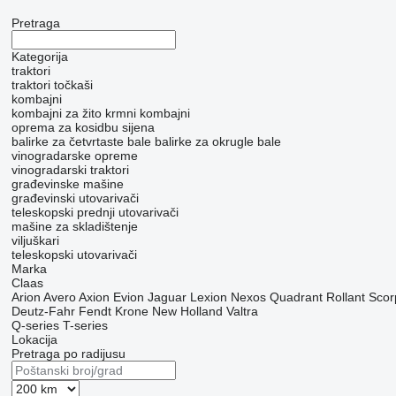
Pretraga
Kategorija
traktori
traktori točkaši
kombajni
kombajni za žito
krmni kombajni
oprema za kosidbu sijena
balirke za četvrtaste bale
balirke za okrugle bale
vinogradarske opreme
vinogradarski traktori
građevinske mašine
građevinski utovarivači
teleskopski prednji utovarivači
mašine za skladištenje
viljuškari
teleskopski utovarivači
Marka
Claas
Arion
Avero
Axion
Evion
Jaguar
Lexion
Nexos
Quadrant
Rollant
Scor
Deutz-Fahr
Fendt
Krone
New Holland
Valtra
Q-series
T-series
Lokacija
Pretraga po radijusu