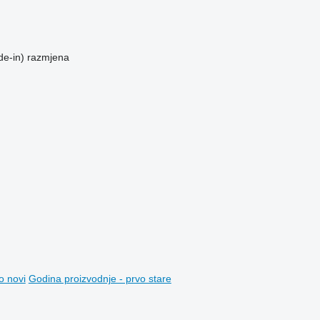
de-in)
razmjena
o novi
Godina proizvodnje - prvo stare