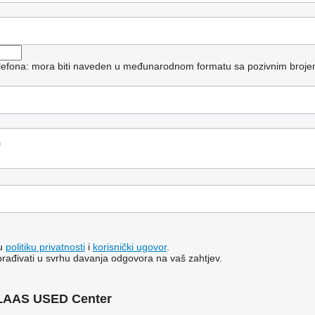
telefona: mora biti naveden u međunarodnom formatu sa pozivnim broje
šu
politiku privatnosti
i
korisnički ugovor
.
brađivati ​​u svrhu davanja odgovora na vaš zahtjev.
CLAAS USED Center