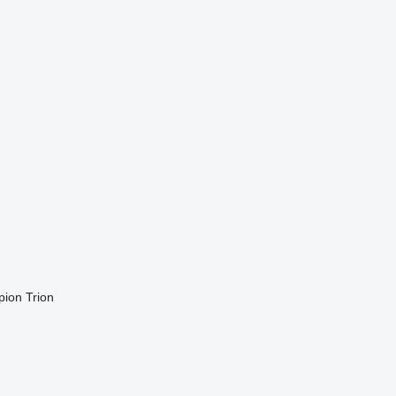
pion
Trion