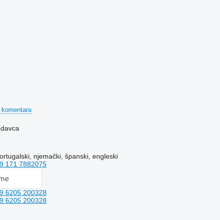
 komentara
rodavca
portugalski, njemački, španski, engleski
9 171 7882075
 me
9 6205 200328
9 6205 200328