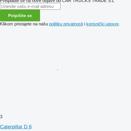
Pretplatite se na nove objave od CAR TRUCKS TRADE S.L
Potpišite se
Klikom pristajete na našu
politiku privatnosti
i
korisnički ugovor
.
3
Caterpillar D 6