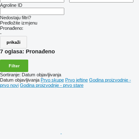
Agroline ID
Nedostaju filtri?
Predložite izmjenu
Pronađeno:
-
prikaži
7 oglasa:
Pronađeno
Filter
Sortiranje
:
Datum objavljivanja
Datum objavljivanja
Prvo skupe
Prvo jeftine
Godina proizvodnje -
prvo novi
Godina proizvodnje - prvo stare