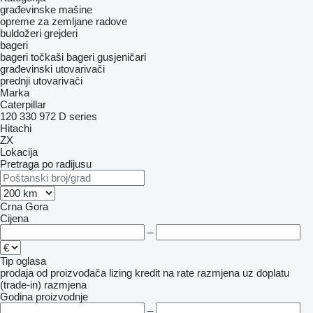
građevinske mašine
opreme za zemljane radove
buldožeri
grejderi
bageri
bageri točkaši
bageri gusjeničari
građevinski utovarivači
prednji utovarivači
Marka
Caterpillar
120
330
972
D series
Hitachi
ZX
Lokacija
Pretraga po radijusu
Crna Gora
Cijena
–
Tip oglasa
prodaja
od proizvođača
lizing
kredit
na rate
razmjena uz doplatu
(trade-in)
razmjena
Godina proizvodnje
–