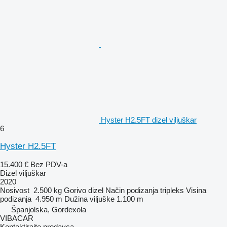
Hyster H2.5FT dizel viljuškar
6
Hyster H2.5FT
15.400 €
Bez PDV-a
Dizel viljuškar
2020
Nosivost
2.500 kg
Gorivo
dizel
Način podizanja
tripleks
Visina
podizanja
4.950 m
Dužina viljuške
1.100 m
Španjolska, Gordexola
VIBACAR
Kontaktirajte prodavca