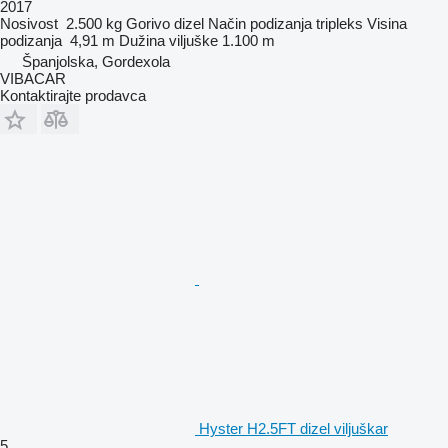
2017
Nosivost
2.500 kg
Gorivo
dizel
Način podizanja
tripleks
Visina
podizanja
4,91 m
Dužina viljuške
1.100 m
Španjolska, Gordexola
VIBACAR
Kontaktirajte prodavca
Hyster H2.5FT dizel viljuškar
5