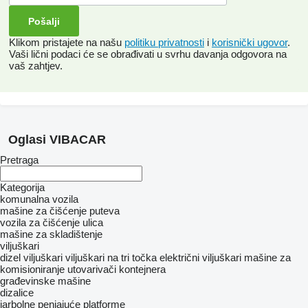
Klikom pristajete na našu
politiku privatnosti
i
korisnički ugovor
.
Vaši lični podaci će se obrađivati ​​u svrhu davanja odgovora na
vaš zahtjev.
Oglasi VIBACAR
Pretraga
Kategorija
komunalna vozila
mašine za čišćenje puteva
vozila za čišćenje ulica
mašine za skladištenje
viljuškari
dizel viljuškari
viljuškari na tri točka
električni viljuškari
mašine za
komisioniranje
utovarivači kontejnera
građevinske mašine
dizalice
jarbolne penjajuće platforme