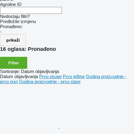
Agroline ID
Nedostaju filtri?
Predložite izmjenu
Pronađeno:
-
prikaži
16 oglasa:
Pronađeno
Filter
Sortiranje
:
Datum objavljivanja
Datum objavljivanja
Prvo skupe
Prvo jeftine
Godina proizvodnje -
prvo novi
Godina proizvodnje - prvo stare