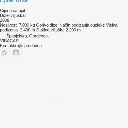
Hyster H7.0FT
Cijena na upit
Dizel viljuškar
2008
Nosivost
7.000 kg
Gorivo
dizel
Način podizanja
dupleks
Visina
podizanja
3.400 m
Dužina viljuške
2.200 m
Španjolska, Gordexola
VIBACAR
Kontaktirajte prodavca