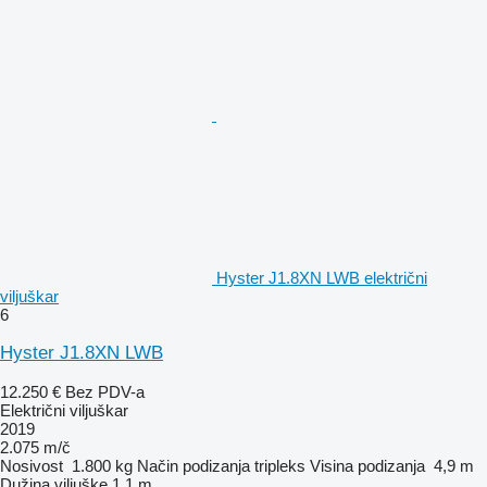
Hyster J1.8XN LWB električni
viljuškar
6
Hyster J1.8XN LWB
12.250 €
Bez PDV-a
Električni viljuškar
2019
2.075 m/č
Nosivost
1.800 kg
Način podizanja
tripleks
Visina podizanja
4,9 m
Dužina viljuške
1,1 m