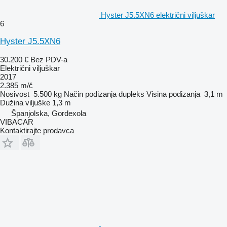
Hyster J5.5XN6 električni viljuškar
6
Hyster J5.5XN6
30.200 €
Bez PDV-a
Električni viljuškar
2017
2.385 m/č
Nosivost
5.500 kg
Način podizanja
dupleks
Visina podizanja
3,1 m
Dužina viljuške
1,3 m
Španjolska, Gordexola
VIBACAR
Kontaktirajte prodavca