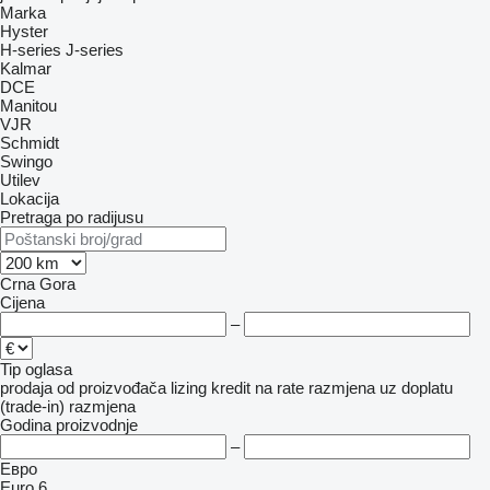
Marka
Hyster
H-series
J-series
Kalmar
DCE
Manitou
VJR
Schmidt
Swingo
Utilev
Lokacija
Pretraga po radijusu
Crna Gora
Cijena
–
Tip oglasa
prodaja
od proizvođača
lizing
kredit
na rate
razmjena uz doplatu
(trade-in)
razmjena
Godina proizvodnje
–
Евро
Euro 6