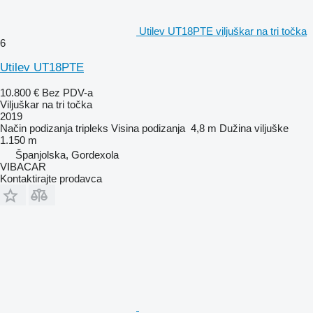
Utilev UT18PTE viljuškar na tri točka
6
Utilev UT18PTE
10.800 €
Bez PDV-a
Viljuškar na tri točka
2019
Način podizanja
tripleks
Visina podizanja
4,8 m
Dužina viljuške
1.150 m
Španjolska, Gordexola
VIBACAR
Kontaktirajte prodavca