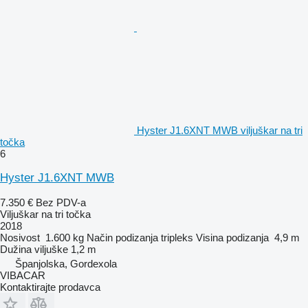
Hyster J1.6XNT MWB viljuškar na tri
točka
6
Hyster J1.6XNT MWB
7.350 €
Bez PDV-a
Viljuškar na tri točka
2018
Nosivost
1.600 kg
Način podizanja
tripleks
Visina podizanja
4,9 m
Dužina viljuške
1,2 m
Španjolska, Gordexola
VIBACAR
Kontaktirajte prodavca