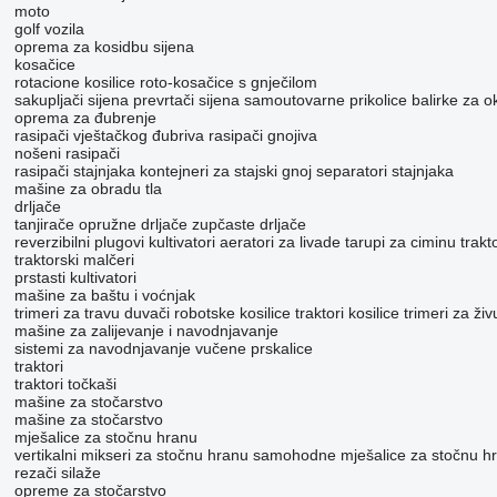
moto
golf vozila
oprema za kosidbu sijena
kosačice
rotacione kosilice
roto-kosačice s gnječilom
sakupljači sijena
prevrtači sijena
samoutovarne prikolice
balirke za o
oprema za đubrenje
rasipači vještačkog đubriva
rasipači gnojiva
nošeni rasipači
rasipači stajnjaka
kontejneri za stajski gnoj
separatori stajnjaka
mašine za obradu tla
drljače
tanjirače
opružne drljače
zupčaste drljače
reverzibilni plugovi
kultivatori
aeratori za livade
tarupi za ciminu
trakt
traktorski malčeri
prstasti kultivatori
mašine za baštu i voćnjak
trimeri za travu
duvači
robotske kosilice
traktori kosilice
trimeri za ži
mašine za zaliјеvanje i navodnjavanje
sistemi za navodnjavanje
vučene prskalice
traktori
traktori točkaši
mašine za stočarstvo
mašine za stočarstvo
mješalice za stočnu hranu
vertikalni mikseri za stočnu hranu
samohodne mješalice za stočnu h
rezači silaže
opreme za stočarstvo