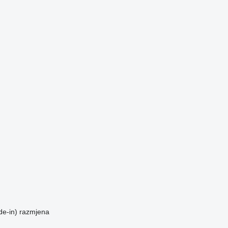
de-in)
razmjena