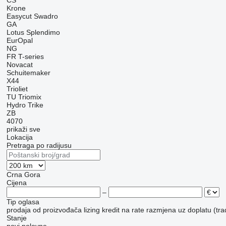
CS
Krone
Easycut
Swadro
GA
Lotus
Splendimo
EurOpal
NG
FR
T-series
Novacat
Schuitemaker
X44
Trioliet
TU
Triomix
Hydro Trike
ZB
4070
prikaži sve
Lokacija
Pretraga po radijusu
Crna Gora
Cijena
–
Tip oglasa
prodaja
od proizvođača
lizing
kredit
na rate
razmjena uz doplatu (tra
Stanje