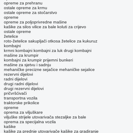
opreme za prehranu
ostale opreme za krmu
ostale opreme za stočarstvo
opreme
opreme za poljoprivredne mašine
kašike za silos
vilice za bale
koluti za crijevo
ostale opreme
žetelice
roto-žetelice
sakupljači otkosa
žetelice za kukuruz
kombajni
krmni kombajni
kombajni za luk
drugi kombajni
mašine za krumpir
kombajni za krumpir
prijemni bunkeri
mašine za sjetvu i sadnju
mehaničke precizne sejačice
mehaničke sejalice
rezervni dijelovi
radni dijelovi
drugi radni dijelovi
drugi rezervni dijelovi
pričvršćivači
transportna vozila
traktorske prikolice
opreme
oprema za viljuškare
viljuške
strijele utovarivača
stezaljke za bale
oprema za specijalna vozila
kašike
kašike za prednje utovarivače
kašike za gradiranje