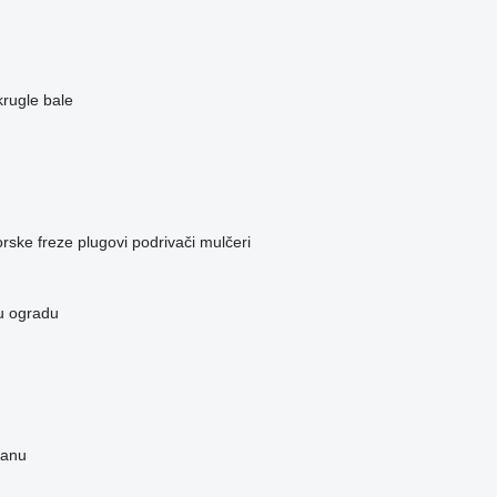
krugle bale
orske freze
plugovi
podrivači
mulčeri
vu ogradu
ranu