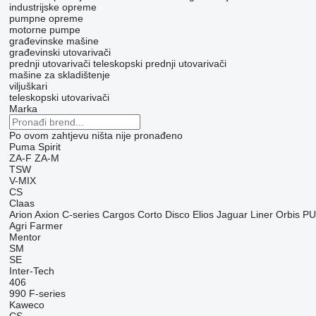
industrijske opreme
pumpne opreme
motorne pumpe
građevinske mašine
građevinski utovarivači
prednji utovarivači
teleskopski prednji utovarivači
mašine za skladištenje
viljuškari
teleskopski utovarivači
Marka
Po ovom zahtjevu ništa nije pronađeno
Puma
Spirit
ZA-F
ZA-M
TSW
V-MIX
CS
Claas
Arion
Axion
C-series
Cargos
Corto
Disco
Elios
Jaguar
Liner
Orbis
PU
Agri Farmer
Mentor
SM
SE
Inter-Tech
406
990
F-series
Kaweco