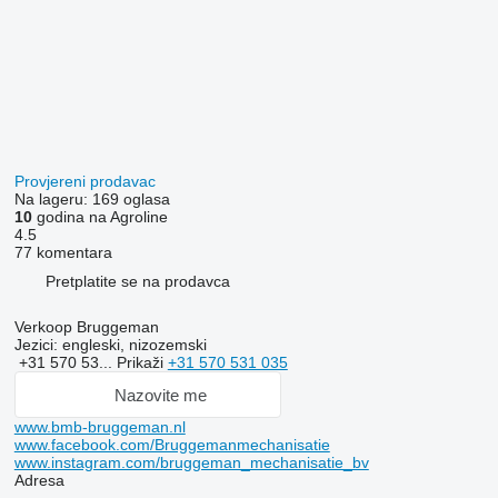
Provjereni prodavac
Na lageru:
169 oglasa
10
godina na Agroline
4.5
77 komentara
Pretplatite se na prodavca
Verkoop Bruggeman
Jezici:
engleski, nizozemski
+31 570 53...
Prikaži
+31 570 531 035
Nazovite me
www.bmb-bruggeman.nl
www.facebook.com/Bruggemanmechanisatie
www.instagram.com/bruggeman_mechanisatie_bv
Adresa