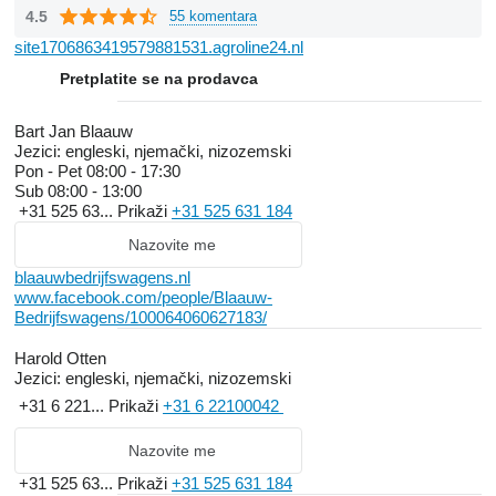
4.5
55 komentara
site1706863419579881531.agroline24.nl
Pretplatite se na prodavca
Bart Jan Blaauw
Jezici:
engleski, njemački, nizozemski
Pon - Pet
08:00 - 17:30
Sub
08:00 - 13:00
+31 525 63...
Prikaži
+31 525 631 184
Nazovite me
blaauwbedrijfswagens.nl
www.facebook.com/people/Blaauw-
Bedrijfswagens/100064060627183/
Harold Otten
Jezici:
engleski, njemački, nizozemski
+31 6 221...
Prikaži
+31 6 22100042
Nazovite me
+31 525 63...
Prikaži
+31 525 631 184