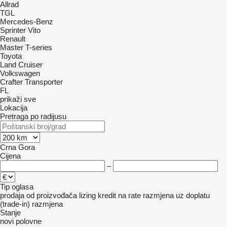
Allrad
TGL
Mercedes-Benz
Sprinter
Vito
Renault
Master
T-series
Toyota
Land Cruiser
Volkswagen
Crafter
Transporter
FL
prikaži sve
Lokacija
Pretraga po radijusu
Crna Gora
Cijena
–
Tip oglasa
prodaja
od proizvođača
lizing
kredit
na rate
razmjena uz doplatu
(trade-in)
razmjena
Stanje
novi
polovne