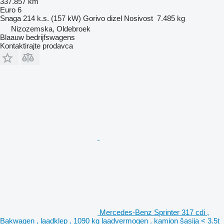
337.857 km
Euro 6
Snaga
214 k.s. (157 kW)
Gorivo
dizel
Nosivost
7.485 kg
Nizozemska, Oldebroek
Blaauw bedrijfswagens
Kontaktirajte prodavca
Mercedes-Benz Sprinter 317 cdi ,
Bakwagen , laadklep , 1090 kg laadvermogen . kamion šasija < 3.5t