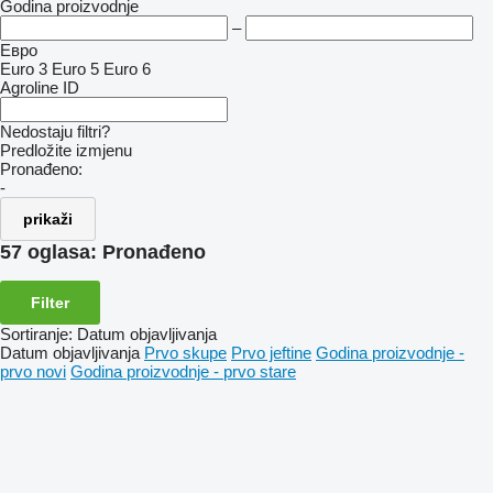
Godina proizvodnje
–
Евро
Euro 3
Euro 5
Euro 6
Agroline ID
Nedostaju filtri?
Predložite izmjenu
Pronađeno:
-
prikaži
57 oglasa:
Pronađeno
Filter
Sortiranje
:
Datum objavljivanja
Datum objavljivanja
Prvo skupe
Prvo jeftine
Godina proizvodnje -
prvo novi
Godina proizvodnje - prvo stare