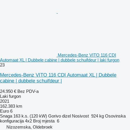
Mercedes-Benz VITO 116 CDI
Automaat XL | Dubbele cabine | dubbele schuifdeur | laki furgon
23
Mercedes-Benz VITO 116 CDI Automaat XL | Dubbele
cabine | dubbele schuifdeur |
24.950 €
Bez PDV-a
Laki furgon
2021
162.383 km
Euro 6
Snaga
163 k.s. (120 kW)
Gorivo
dizel
Nosivost
924 kg
Osovinska
konfiguracija
4x2
Broj mjesta
6
Nizozemska, Oldebroek