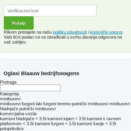
Klikom pristajete na našu
politiku privatnosti
i
korisnički ugovor
.
Vaši lični podaci će se obrađivati ​​u svrhu davanja odgovora na
vaš zahtjev.
Oglasi Blaauw bedrijfswagens
Pretraga
Kategorija
minibusevi
minibusevi furgoni
laki furgoni
teretno-putnički minibusevi
minibusevi
hladnjače
putnički minibusevi
komercijalna vozila
kamioni hladnjače < 3.5t
kamioni kiperi < 3.5t
kamioni s ravnom
platformom < 3.5t
kamioni furgoni < 3.5t
kamioni šasije < 3.5t
poluprikolice