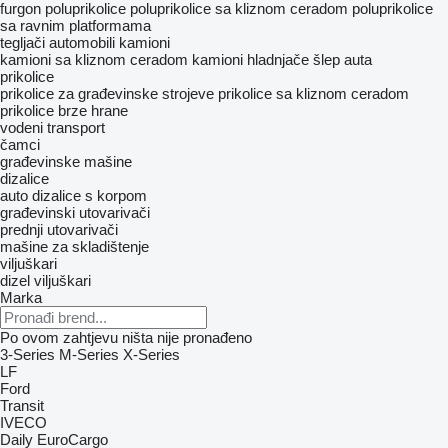
furgon poluprikolice
poluprikolice sa kliznom ceradom
poluprikolice
sa ravnim platformama
tegljači
automobili
kamioni
kamioni sa kliznom ceradom
kamioni hladnjače
šlep auta
prikolice
prikolice za građevinske strojeve
prikolice sa kliznom ceradom
prikolice brze hrane
vodeni transport
čamci
građevinske mašine
dizalice
auto dizalice s korpom
građevinski utovarivači
prednji utovarivači
mašine za skladištenje
viljuškari
dizel viljuškari
Marka
Po ovom zahtjevu ništa nije pronađeno
3-Series
M-Series
X-Series
LF
Ford
Transit
IVECO
Daily
EuroCargo