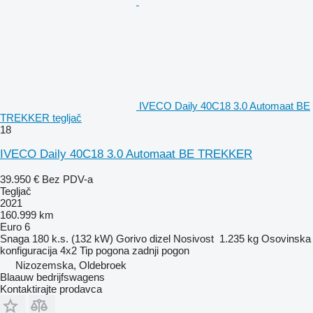
IVECO Daily 40C18 3.0 Automaat BE
TREKKER tegljač
18
IVECO Daily 40C18 3.0 Automaat BE TREKKER
39.950 €
Bez PDV-a
Tegljač
2021
160.999 km
Euro 6
Snaga
180 k.s. (132 kW)
Gorivo
dizel
Nosivost
1.235 kg
Osovinska
konfiguracija
4x2
Tip pogona
zadnji pogon
Nizozemska, Oldebroek
Blaauw bedrijfswagens
Kontaktirajte prodavca