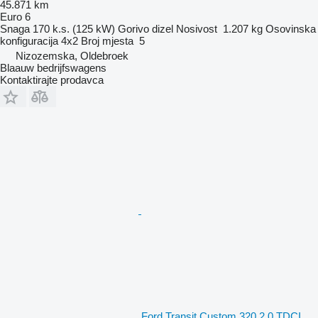
45.871 km
Euro 6
Snaga
170 k.s. (125 kW)
Gorivo
dizel
Nosivost
1.207 kg
Osovinska
konfiguracija
4x2
Broj mjesta
5
Nizozemska, Oldebroek
Blaauw bedrijfswagens
Kontaktirajte prodavca
Ford Transit Custom 320 2.0 TDCI