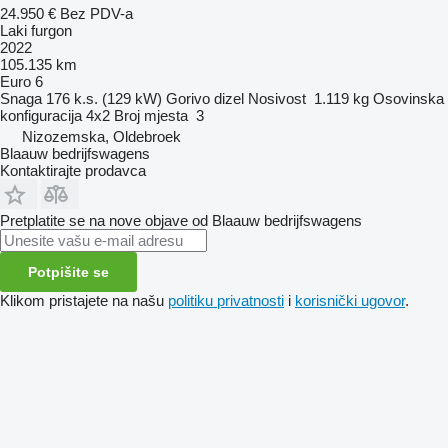
24.950 €
Bez PDV-a
Laki furgon
2022
105.135 km
Euro 6
Snaga
176 k.s. (129 kW)
Gorivo
dizel
Nosivost
1.119 kg
Osovinska
konfiguracija
4x2
Broj mjesta
3
Nizozemska, Oldebroek
Blaauw bedrijfswagens
Kontaktirajte prodavca
Pretplatite se na nove objave od Blaauw bedrijfswagens
Potpišite se
Klikom pristajete na našu
politiku privatnosti
i
korisnički ugovor
.