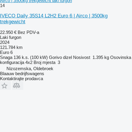
Airco | 3500kg trekgewicht laki furgon
14
IVECO Daily 35S14 L2H2 Euro 6 | Airco | 3500kg
trekgewicht
22.950 €
Bez PDV-a
Laki furgon
2024
121.784 km
Euro 6
Snaga
136 k.s. (100 kW)
Gorivo
dizel
Nosivost
1.395 kg
Osovinska
konfiguracija
4x2
Broj mjesta
3
Nizozemska, Oldebroek
Blaauw bedrijfswagens
Kontaktirajte prodavca