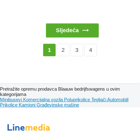
Sljedeća
2
3
4
1
Pretražite opremu prodavca Blaauw bedrijfswagens u ovim
kategorijama
Minibusevi
Komercijalna vozila
Poluprikolice
Tegljači
Automobili
Prikolice
Kamioni
Građevinske mašine