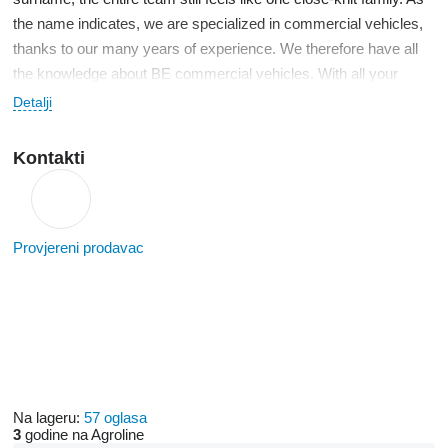
the name indicates, we are specialized in commercial vehicles,
thanks to our many years of experience. We therefore have all
the knowledge about BE commercial vehicles. With all your
questions about commercial vehicles, you have come to the
Detalji
right place.
Kontakti
Provjereni prodavac
Na lageru:
57 oglasa
3
godine na Agroline