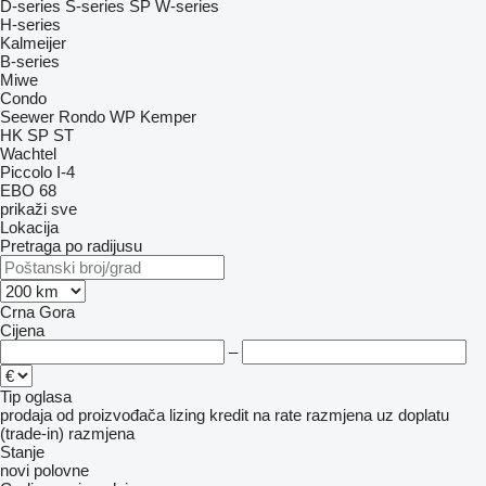
D-series
S-series
SP
W-series
H-series
Kalmeijer
B-series
Miwe
Condo
Seewer Rondo
WP Kemper
HK
SP
ST
Wachtel
Piccolo I-4
EBO 68
prikaži sve
Lokacija
Pretraga po radijusu
Crna Gora
Cijena
–
Tip oglasa
prodaja
od proizvođača
lizing
kredit
na rate
razmjena uz doplatu
(trade-in)
razmjena
Stanje
novi
polovne