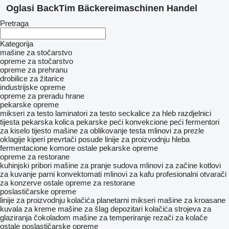
Oglasi BackTim Bäckereimaschinen Handel
Pretraga
Kategorija
mašine za stočarstvo
opreme za stočarstvo
opreme za prehranu
drobilice za žitarice
industrijske opreme
opreme za preradu hrane
pekarske opreme
mikseri za testo
laminatori za testo
seckalice za hleb
razdjelnici
tijesta
pekarska kolica
pekarske peći
konvekcione peći
fermentori
za kiselo tijesto
mašine za oblikovanje testa
mlinovi za prezle
oklagije
kiperi prevrtači posude
linije za proizvodnju hleba
fermentacione komore
ostale pekarske opreme
opreme za restorane
kuhinjski pribori
mašine za pranje sudova
mlinovi za začine
kotlovi
za kuvanje
parni konvektomati
mlinovi za kafu
profesionalni otvarači
za konzerve
ostale opreme za restorane
poslastičarske opreme
linije za proizvodnju kolačića
planetarni mikseri
mašine za kroasane
kuvala za kreme
mašine za šlag
depozitari kolačića
strojeva za
glaziranja čokoladom
mašine za temperiranje
rezači za kolače
ostale poslastičarske opreme