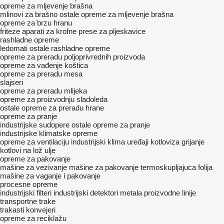
opreme za mljevenje brašna
mlinovi za brašno
ostale opreme za mljevenje brašna
opreme za brzu hranu
friteze
aparati za krofne
prese za pljeskavice
rashladne opreme
ledomati
ostale rashladne opreme
opreme za preradu poljoprivrednih proizvoda
opreme za vađenje koštica
opreme za preradu mesa
slajseri
opreme za preradu mlijeka
opreme za proizvodnju sladoleda
ostale opreme za preradu hrane
opreme za pranje
industrijske sudopere
ostale opreme za pranje
industrijske klimatske opreme
opreme za ventilaciju
industrijski klima uređaji
kotloviza grijanje
kotlovi na lož ulje
opreme za pakovanje
mašine za vezivanje
mašine za pakovanje termoskupljajuca folija
mašine za vaganje i pakovanje
procesne opreme
industrijski filteri
industrijski detektori metala
proizvodne linije
transportne trake
trakasti konvejeri
opreme za reciklažu