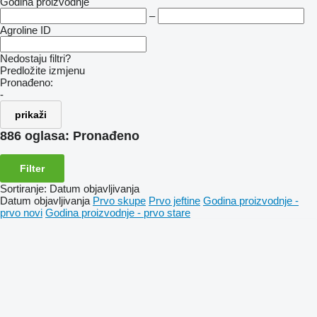
Godina proizvodnje
–
Agroline ID
Nedostaju filtri?
Predložite izmjenu
Pronađeno:
-
prikaži
886 oglasa:
Pronađeno
Filter
Sortiranje
:
Datum objavljivanja
Datum objavljivanja
Prvo skupe
Prvo jeftine
Godina proizvodnje -
prvo novi
Godina proizvodnje - prvo stare