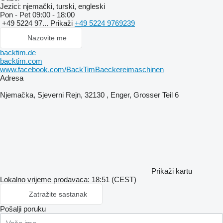
Jezici:
njemački, turski, engleski
Pon - Pet
09:00 - 18:00
+49 5224 97...
Prikaži
+49 5224 9769239
Nazovite me
backtim.de
backtim.com
www.facebook.com/BackTimBaeckereimaschinen
Adresa
Njemačka, Sjeverni Rejn, 32130 , Enger, Grosser Teil 6
Prikaži kartu
Lokalno vrijeme prodavaca: 18:51 (CEST)
Zatražite sastanak
Pošalji poruku