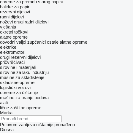
opreme za preradu starog papira
balirke za papir
rezervni dijelovi
radni dijelovi
noževi
drugi radni dijelovi
vješanja
okretni točkovi
alatne opreme
dovodni valjci
zupčanici
ostale alatne opreme
elektrike
elektromotori
drugi rezervni dijelovi
pričvršćivači
sirovine i materijali
sirovine za laku industriju
mašine za skladištenje
skladišne opreme
logistički vozovi
opreme za čišćenje
mašine za pranje podova
alati
lične zaštitne opreme
Marka
Po ovom zahtjevu ništa nije pronađeno
Diosna